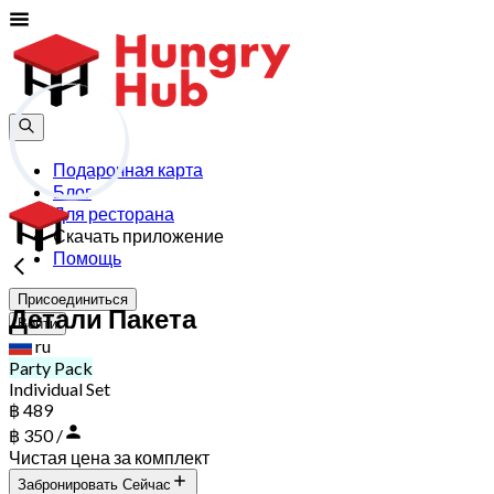
Подарочная карта
Блог
Для ресторана
Скачать приложение
Помощь
Присоединиться
Детали Пакета
Войти
ru
Party Pack
Individual Set
฿ 489
฿ 350 /
Чистая цена за комплект
Забронировать Сейчас