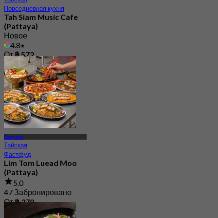
Повседневная кухня
Tah Siam Music Cafe
(Pattaya)
Новое
4.8
От
฿ 572
Паттайя
Тайская
Фастфуд
Lim Tom Luead Moo
(Pattaya)
5.0
47 Забронировано
От
฿ 370