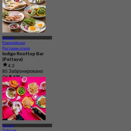
Паттайя
Европейская
Ресторан отеля
Indigo Rooftop Bar
(Pattaya)
4.3
85 Забронировано
От
฿ 475
Паттайя
Тайская