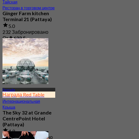
Тайская
Ресторан в торговом центре
Ginger Farm kitchen
Terminal 21 (Pattaya)
5.0
232 Забронировано
От
฿ 622.5
Паттайя
Награда Red Table
Интернациональная
Крыша
The Sky 32 at Grande
CentrePoint Hotel
(Pattaya)
4.9
11.7K Забронировано