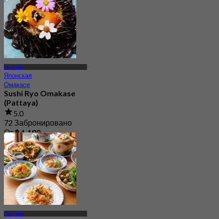
Паттайя
Японская
Омакасе
Sushi Ryo Omakase
(Pattaya)
5.0
72 Забронировано
От
฿ 1,190
Паттайя