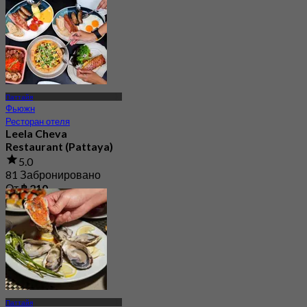
От
฿ 980
Паттайя
Фьюжн
Ресторан отеля
Leela Cheva
Restaurant (Pattaya)
5.0
81 Забронировано
От
฿ 210
Паттайя