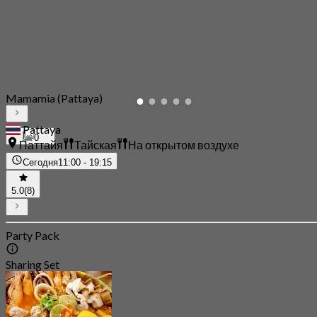
Mamamia (Pattaya)
Pattaya
0
Паттайя
Тайская
На открытом воздухе
Сегодня
11:00 - 19:15
5.0
(8)
Party Pack
Sharing Set