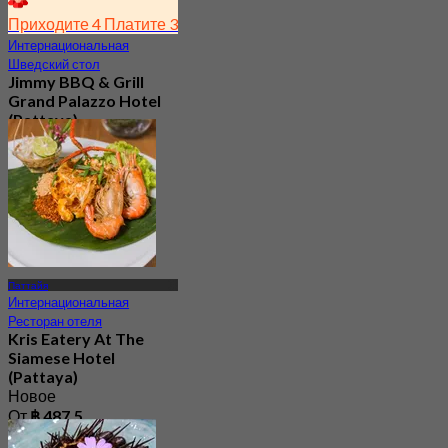
Приходите 4 Платите 3
Интернациональная
Шведский стол
Jimmy BBQ & Grill
Grand Palazzo Hotel
(Pattaya)
4.1
306 Забронировано
От
฿ 599.25
Паттайя
Интернациональная
Ресторан отеля
Kris Eatery At The
Siamese​ Hotel​
(Pattaya​)
Новое
От
฿ 487.5