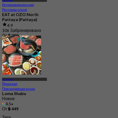
Паттайя
Интернациональная
Ресторан отеля
EAT at OZO North
Pattaya (Pattaya)
4.9
106 Забронировано
От
฿ 299
Чонбури
Японская
Повседневная кухня
Loma Shabu
Новое
4.5
От
฿ 449
Теги