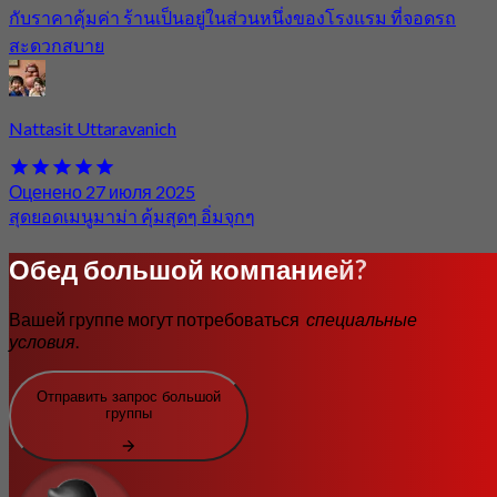
กับราคาคุ้มค่า ร้านเป็นอยู่ในส่วนหนึ่งของโรงแรม ที่จอดรถ
สะดวกสบาย
Nattasit Uttaravanich
Оценено 27 июля 2025
สุดยอดเมนูมาม่า คุ้มสุดๆ อิ่มจุกๆ
Обед большой компанией?
Вашей группе могут потребоваться
специальные
условия
.
Отправить запрос большой
группы