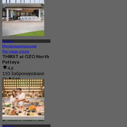
Паттайя
Интернациональная
Ресторан отеля
THIRST at OZO North
Pattaya
4.6
110 Забронировано
От
฿ 569
Паттайя