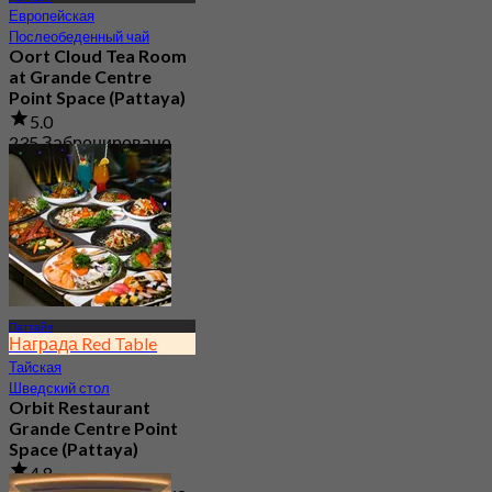
Европейская
Послеобеденный чай
Oort Cloud Tea Room
at Grande Centre
Point Space (Pattaya)
5.0
235 Забронировано
От
฿ 499.5
Паттайя
Награда Red Table
Тайская
Шведский стол
Orbit Restaurant
Grande Centre Point
Space (Pattaya)
4.8