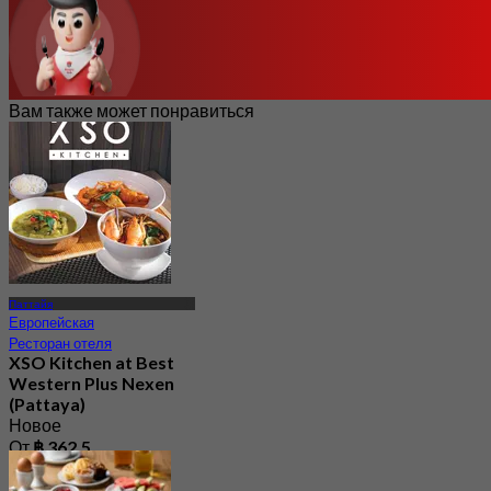
Вам также может понравиться
Паттайя
Европейская
Ресторан отеля
XSO Kitchen at Best
Western Plus Nexen
(Pattaya)
Новое
От
฿ 362.5