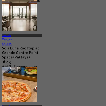
21.8K Забронировано
От
฿ 1,290
Паттайя
Фьюжн
Крыша
Sola Luna Rooftop at
Grande Centre Point
Space (Pattaya)
4.6
415 Забронировано
От
฿ 645