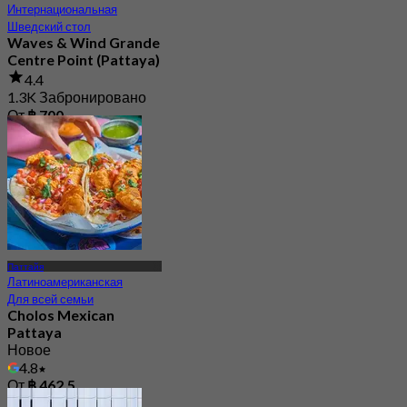
Интернациональная
Шведский стол
Waves & Wind Grande
Centre Point (Pattaya)
4.4
1.3K Забронировано
От
฿ 700
Паттайя
Латиноамериканская
Для всей семьи
Cholos Mexican
Pattaya
Новое
4.8
От
฿ 462.5