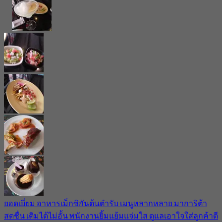
ยอดเยี่ยม อาหารเม็กซิกันต้นตำรับ เมนูหลากหลาย มาการิต้า
สดชื่น เติมได้ไม่อั้น พนักงานยิ้มแย้มแจ่มใส ดูแลเอาใจใส่ลูกค้าดี