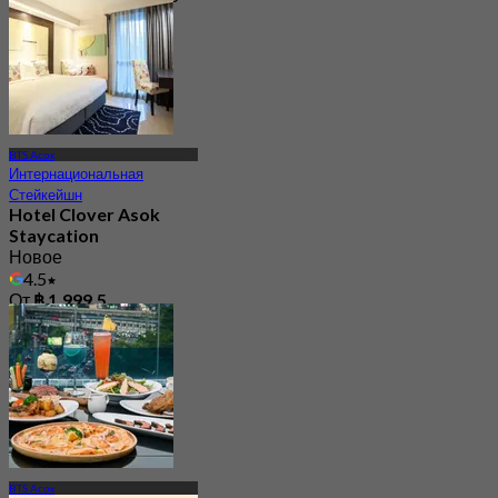
От
฿ 392
BTS Асок
Интернациональная
Стейкейшн
Hotel Clover Asok
Staycation
Новое
4.5
От
฿ 1,999.5
BTS Асок