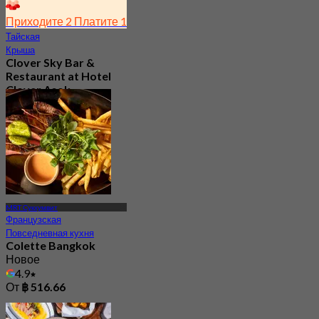
Приходите 2 Платите 1
Тайская
Крыша
Clover Sky Bar &
Restaurant at Hotel
Clover Asok
4.6
854 Забронировано
От
฿ 277.5
MRT Сукхумвит
Французская
Повседневная кухня
Colette Bangkok
Новое
4.9
От
฿ 516.66