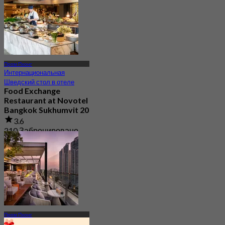
Пром Пхонг
Интернациональная
Шведский стол в отеле
Food Exchange
Restaurant at Novotel
Bangkok Sukhumvit 20
3.6
210 Забронировано
От
฿ 450
Пром Пхонг