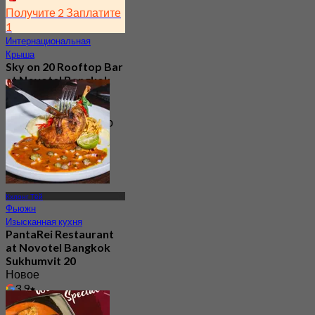
Получите 2 Заплатите
1
Интернациональная
Крыша
Sky on 20 Rooftop Bar
at Novotel Bangkok
Sukhumvit 20
4.8
3.1K Забронировано
От
฿ 522.5
Кхлонг Тёй
Фьюжн
Изысканная кухня
PantaRei Restaurant
at Novotel Bangkok
Sukhumvit 20
Новое
3.9
От
฿ 796.66