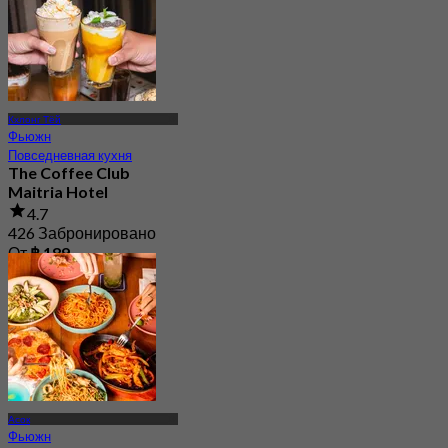
Кхлонг Тёй
Фьюжн
Повседневная кухня
The Coffee Club
Maitria Hotel
4.7
426 Забронировано
От
฿ 189
Асок
Фьюжн