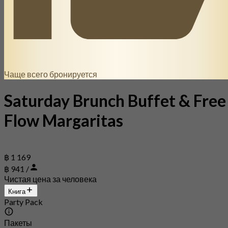
Чаще всего бронируется
Saturday Brunch Buffet & Free
Flow Margaritas
฿ 1 169
฿ 941 /
Чистая цена за человека
Книга
Party Pack
Пакеты