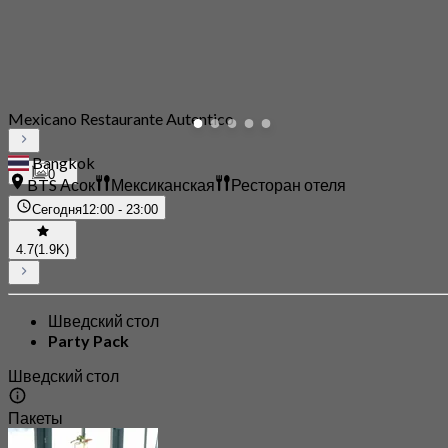
Mexicano Restaurante Autentico
Bangkok
0
BTS Асок
Мексиканская
Ресторан отеля
Сегодня
12:00 - 23:00
4.7
(1.9K)
Шведский стол
Party Pack
Шведский стол
Пакеты