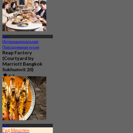
Асок
Интернациональная
Повседневная кухня
Reap Factory
(Courtyard by
Marriott Bangkok
Sukhumvit 20)
4.7
299 Забронировано
От
฿ 400
Асок
Гид Мишлен