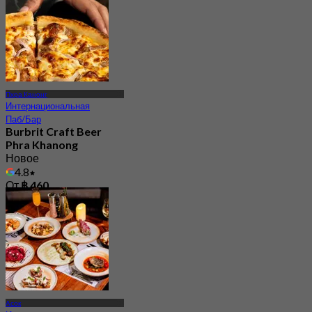
Пхра Канонг
Интернациональная
Паб/Бар
Burbrit Craft Beer
Phra Khanong
Новое
4.8
От
฿ 460
Асок