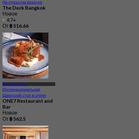
На открытом воздухе
The Deck Bangkok
Новое
4.7
От
฿ 516.66
BTS Пхром Пхонг
Интернациональная
Шведский стол в отеле
ONE7 Restaurant and
Bar
Новое
От
฿ 562.5