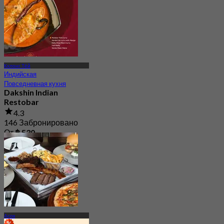
Кхлонг Тёй
Индийская
Повседневная кухня
Dakshin Indian
Restobar
4.3
146 Забронировано
От
฿ 530
Асок