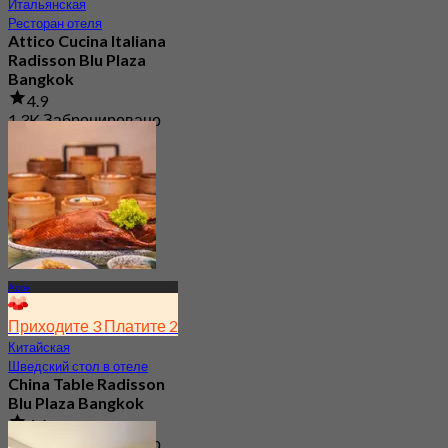
Итальянская
Ресторан отеля
Attico Cucina Italiana
Radisson Blu Plaza
Bangkok
4.9
1.3K Забронировано
От
฿ 499
Асок
Приходите 3 Платите 2
Китайская
Шведский стол в отеле
China Table Radisson
Blu Plaza Bangkok
4.6
4.5K Забронировано