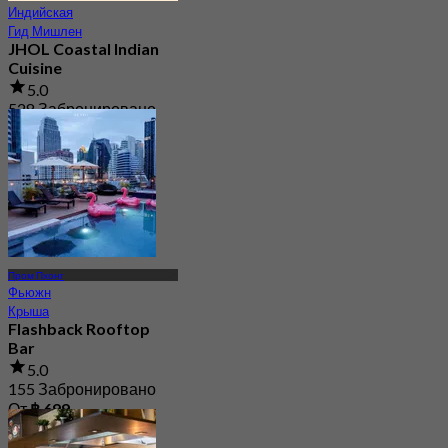
Индийская
Гид Мишлен
JHOL Coastal Indian
Cuisine
5.0
528 Забронировано
От
฿ 1,363.33
Пром Пхонг
Фьюжн
Крыша
Flashback Rooftop
Bar
5.0
155 Забронировано
От
฿ 699