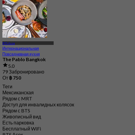
BTS Асок
Интернациональная
Повседневная кухня
The Pablo Bangkok
5.0
79 Забронировано
От
฿ 750
Теги
Мексиканская
Рядом с MRT
Доступ для инвалидных колясок
Рядом с BTS
Живописный вид
Есть парковка
Бесплатный WiFi
BTS Асок