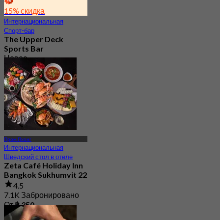
15% скидка
Интернациональная
Спорт-бар
The Upper Deck
Sports Bar
Новое
4.7
От
฿ 315
Пром Пхонг
Интернациональная
Шведский стол в отеле
Zeta Café Holiday Inn
Bangkok Sukhumvit 22
4.5
7.1K Забронировано
От
฿ 350