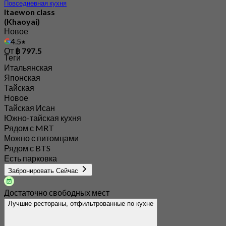
Повседневная кухня
Itaewon class
(Khaoyai)
Новое
4.5
От
฿ 797.5
Теги
Итальянская
Японская
Тайская
Новое
Тайская Исан
Южно-тайская кухня
Рядом с MRT
Можно с питомцами
Рядом с BTS
Есть парковка
Забронировать Сейчас
Достаточно свободных мест
Лучшие рестораны, отфильтрованные по кухне