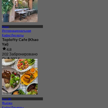
Корат
Интернациональная
Кафе/Десерты
Toplofty Cafe (Khao
Yai)
4.8
202 Забронировано
От
฿ 272.5
Кхао Яй
Фьюжн
Кафе/Десерты