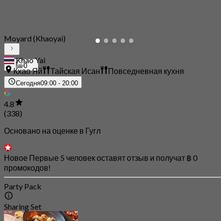
Moyard (Khaoyai)
Khao Yai
0
Кхао Яй
Тайская Исан
Повседневная кухня
Сегодня
09:00 - 20:00
4.8
(338)
Основано на оценке в Гугл
Новое Первые 5 человек оставят отзыв и получат ฿ 0
промокодов!
Party Pack
Sharing Set