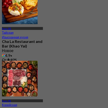
Кхао Яй
Тайская
Изысканная кухня
Cha La Restaurant and
Bar (Khao Yai)
Новое
4.9
От
฿ 875
Кхао Яй
Корейская