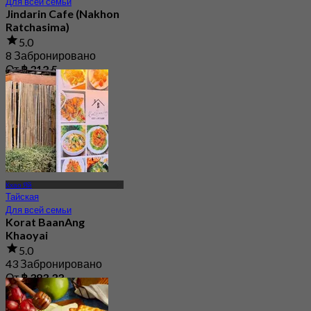
Для всей семьи
Jindarin Cafe (Nakhon
Ratchasima)
5.0
8 Забронировано
От
฿ 312.5
Кхао Яй
Тайская
Для всей семьи
Korat BaanAng
Khaoyai
5.0
43 Забронировано
От
฿ 383.33