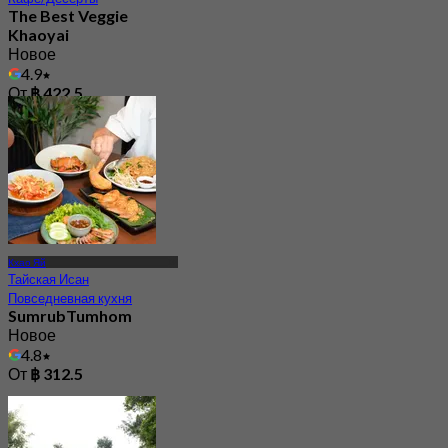
The Best Veggie
Khaoyai
Новое
4.9
От
฿ 422.5
Кхао Яй
Тайская Исан
Повседневная кухня
SumrubTumhom
Новое
4.8
От
฿ 312.5