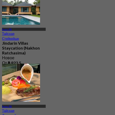
Кхао Яй
Тайская
Стейкейшн
Jindarin Villas
Staycation (Nakhon
Ratchasima)
Новое
От
฿ 822.5
Кхао Яй
Тайская