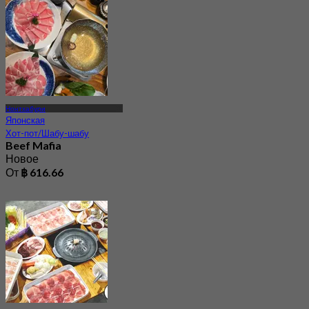
Нонтхабури
Японская
Хот-пот/Шабу-шабу
Beef Mafia
Новое
От
฿ 616.66