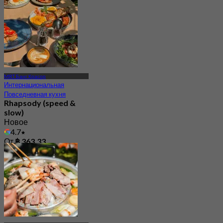
MRT Банг Красор
Интернациональная
Повседневная кухня
Rhapsody (speed &
slow)
Новое
4.7
От
฿ 363.33