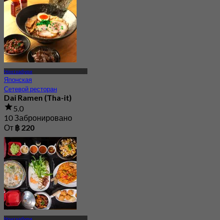
Нонтхабури
Японская
Сетевой ресторан
Dai Ramen (Tha-it)
5.0
10 Забронировано
От
฿ 220
Нонтхабури