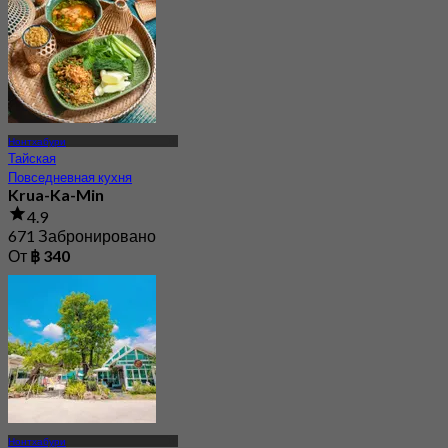
Нонтхабури
Тайская
Повседневная кухня
Krua-Ka-Min
4.9
671 Забронировано
От
฿ 340
Нонтхабури