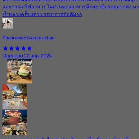
และการเสริฟอาหาร ในส่วนของอาหารมีรสชาติอร่อยมากค่ะ มา
ซ้ำหลายครั้ฃแล้ว บรรยากาศก้อดีมาก
Phanrawee Namprachan
Оценено 22 апр. 2024