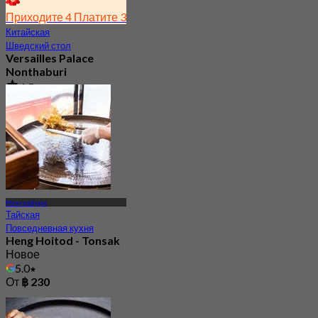
Приходите 4 Платите 3
Китайская
Шведский стол
Versailles Palace
Nonthaburi
4.5
918 Забронировано
От
฿ 439
Нонтхабури
Тайская
Повседневная кухня
Heng Hoitod - Tonsak
Новое
5.0
От
฿ 230