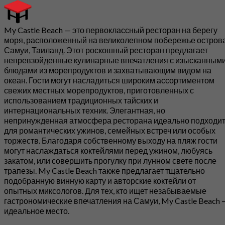
My Castle Beach — это первоклассный ресторан на берегу
моря, расположенный на великолепном побережье остров
Самуи, Таиланд. Этот роскошный ресторан предлагает
непревзойденные кулинарные впечатления с изысканным
блюдами из морепродуктов и захватывающим видом на
океан. Гости могут насладиться широким ассортиментом
свежих местных морепродуктов, приготовленных с
использованием традиционных тайских и
интернациональных техник. Элегантная, но
непринужденная атмосфера ресторана идеально подходи
для романтических ужинов, семейных встреч или особых
торжеств. Благодаря собственному выходу на пляж гости
могут наслаждаться коктейлями перед ужином, любуясь
закатом, или совершить прогулку при лунном свете после
трапезы. My Castle Beach также предлагает тщательно
подобранную винную карту и авторские коктейли от
опытных миксологов. Для тех, кто ищет незабываемые
гастрономические впечатления на Самуи, My Castle Beach 
идеальное место.