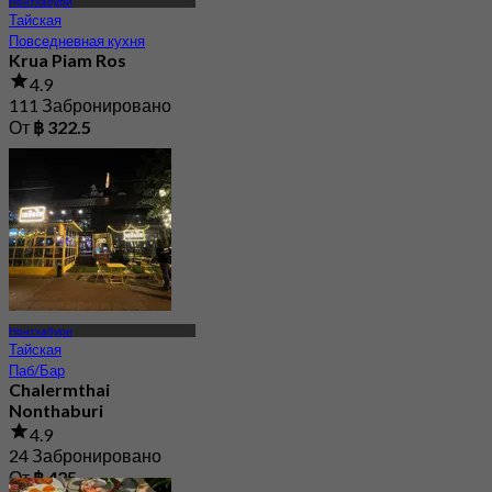
Нонтхабури
Тайская
Повседневная кухня
Krua Piam Ros
4.9
111 Забронировано
От
฿ 322.5
Нонтхабури
Тайская
Паб/Бар
Chalermthai
Nonthaburi
4.9
24 Забронировано
От
฿ 425