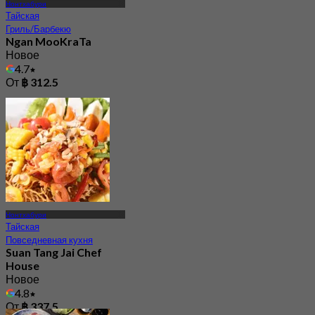
Нонтхабури
Тайская
Гриль/Барбекю
Ngan MooKraTa
Новое
4.7
От
฿ 312.5
Нонтхабури
Тайская
Повседневная кухня
Suan Tang Jai Chef
House
Новое
4.8
От
฿ 337.5