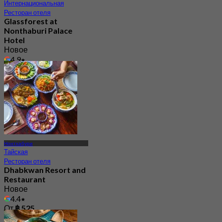
Интернациональная
Ресторан отеля
Glassforest at
Nonthaburi Palace
Hotel
Новое
4.9
От
฿ 231.66
Нонтхабури
Тайская
Ресторан отеля
Dhabkwan Resort and
Restaurant
Новое
4.4
От
฿ 525