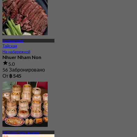
Раттанатибет
Тайская
На набережной
Nhuer Nham Non
5.0
56 Забронировано
От
฿ 545
MRT Мост Пхра Нангклао