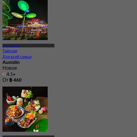
Нонтхабури
Тайская
Для всей семьи
Aunidin
Новое
4.1
От
฿ 460