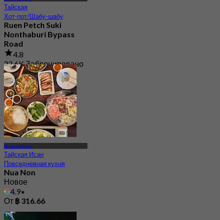
Тайская
Хот-пот/Шабу-шабу
Ruen Petch Suki
Nonthaburi Bypass
Road
4.8
22.6K Забронировано
От
฿ 399
Нонтхабури
Тайская Исан
Повседневная кухня
Nua Non
Новое
4.9
От
฿ 316.66