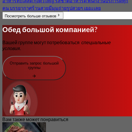
อาหารทะเลสด กุ้งตัวใหญ่ รสชาติอาหารดี พนักงานบริการดีทุก
คน บรรยากาศร้านสวยมีมุมถ่ายรูปสวยๆ เยอะเลย
Посмотреть больше отзывов
Обед большой компанией?
Вашей группе могут потребоваться
специальные
условия
.
Отправить запрос большой
группы
Вам также может понравиться