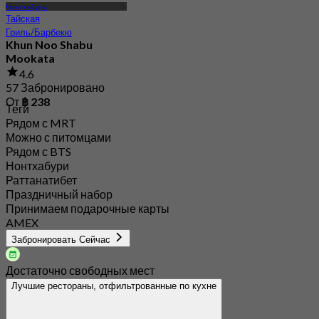
Нонтхабури
Тайская
Гриль/Барбекю
Khun Noo Shabu
Mookata
4.6
57 Забронировано
От
฿ 238
Теги
Рядом с MRT
Можно с питомцами
Рядом с BTS
Нонтхабури
Раттанатибет
Праздничный набор
Принимаем подарочные карты
AMEX
Забронировать Сейчас
Достаточно свободных мест
Лучшие рестораны, отфильтрованные по кухне