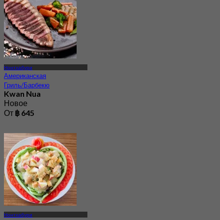
Нонтхабури
Американская
Гриль/Барбекю
Kwan Nua
Новое
От
฿ 645
Нонтхабури