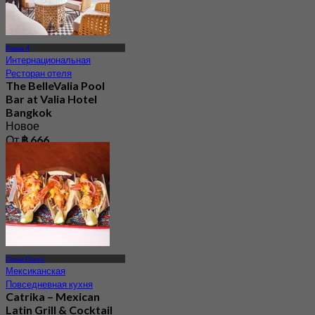
Рама 4
Интернациональная
Ресторан отеля
The BelleValia Pool
Bar at Valia Hotel
Bangkok
Новое
От
฿ 666
Пром Пхонг
Мексиканская
Повседневная кухня
Catrika – Mexican
Latin Grill & Cocktail