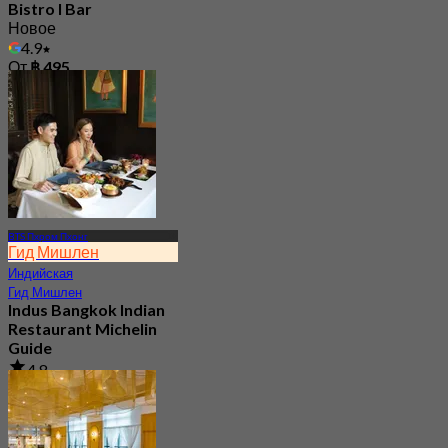
Bistro I Bar
Новое
4.9
От
฿ 495
BTS Пхром Пхонг
Гид Мишлен
Индийская
Гид Мишлен
Indus Bangkok Indian
Restaurant Michelin
Guide
4.8
893 Забронировано
От
฿ 1,050