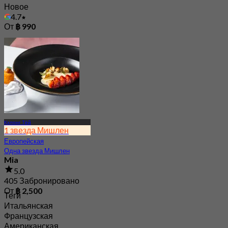
Новое
4.7
От
฿ 990
Кхлонг Тёй
1 звезда Мишлен
Европейская
Одна звезда Мишлен
Mia
5.0
405 Забронировано
От
฿ 2,500
Теги
Итальянская
Французская
Американская