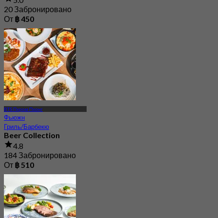
20 Забронировано
От
฿ 450
BTS Пхром Пхонг
Фьюжн
Гриль/Барбекю
Beer Collection
4.8
184 Забронировано
От
฿ 510