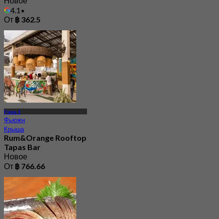
Новое
4.1
От
฿ 362.5
Рама 4
Фьюжн
Крыша
Rum&Orange Rooftop
Tapas Bar
Новое
От
฿ 766.66