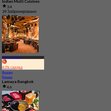
Indian Multi Cuisines
3.4
39 Забронировано
От
฿ 420
BTS Пхром Пхонг
43% скидка
Фьюжн
Крыша
Lamaya Bangkok
4.6
1.8K Забронировано
От
฿ 362.5