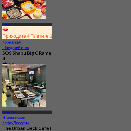
Рама 4
Приходите 4 Платите 3
Корейская
Шведский стол
SOS Shabu Big C Rama
4
4.9
538 Забронировано
От
฿ 276.75
Пром Пхонг
Итальянская
Кафе/Десерты
The Urban Deck Cafe I