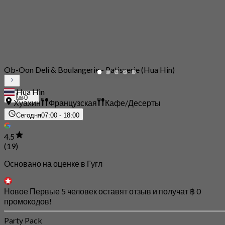
Ob-Oon Deli & Boulangerie - Patisserie (Hua Hin)
Hua Hin
0
Хуахин
Французская
Кафе/Десерты
Сегодня
07:00 - 18:00
4.5
(19)
Основано на оценке в Гугл
Новое Первые 5 человек оставят отзыв и получат ฿ 0
промокодов!
Party Pack