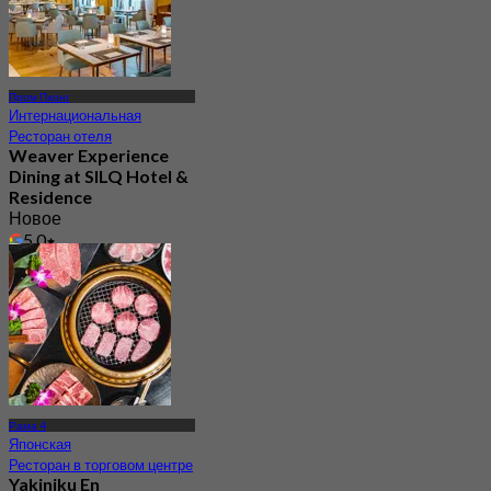
Пром Пхонг
Интернациональная
Ресторан отеля
Weaver Experience
Dining at SILQ Hotel &
Residence
Новое
5.0
От
฿ 463.33
Рама 4
Японская
Ресторан в торговом центре
Yakiniku En