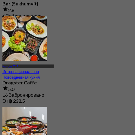
Bar (Sukhumvit)
2.8
6 Забронировано
От
฿ 450
Кхлонг Тёй
Интернациональная
Повседневная кухня
Dragster Caffe
5.0
16 Забронировано
От
฿ 232.5