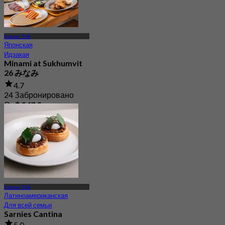
Кхлонг Тёй
Японская
Идзакая
Minami at Sukhumvit
26 みなみ
4.7
24 Забронировано
От
฿ 547.5
Кхлонг Тёй
Латиноамериканская
Для всей семьи
Sarnies Cantina
5.0