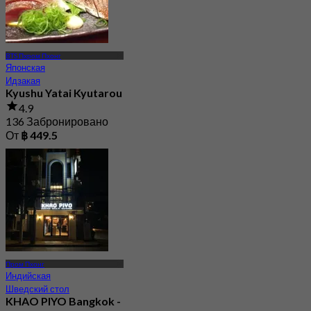
BTS Пхром Пхонг
Японская
Идзакая
Kyushu Yatai Kyutarou
4.9
136 Забронировано
От
฿ 449.5
Пром Пхонг
Индийская
Шведский стол
KHAO PIYO Bangkok -