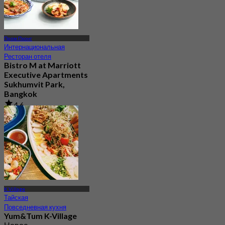
Пром Пхонг
Интернациональная
Ресторан отеля
Bistro M at Marriott
Executive Apartments
Sukhumvit Park,
Bangkok
4.6
783 Забронировано
От
฿ 790
K Village
Тайская
Повседневная кухня
Yum&Tum K-Village