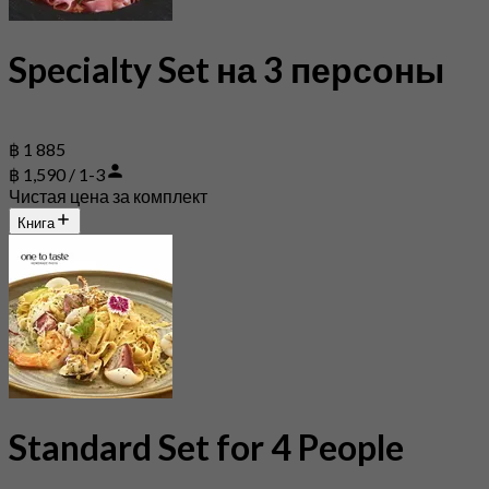
Specialty Set на 3 персоны
฿ 1 885
฿ 1,590 / 1-3
Чистая цена за комплект
Книга
Standard Set for 4 People