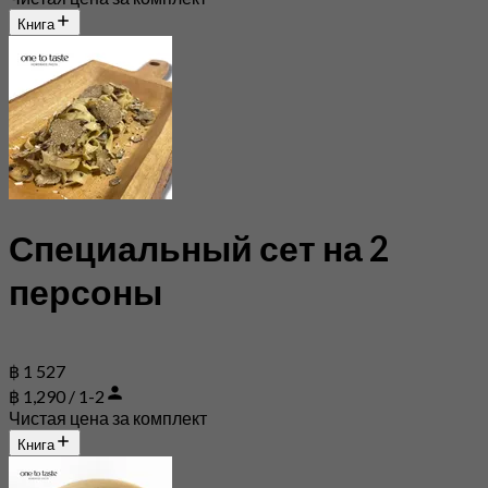
Книга
Специальный сет на 2
персоны
฿ 1 527
฿ 1,290 / 1-2
Чистая цена за комплект
Книга