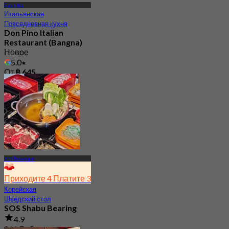
Банг На
Итальянская
Повседневная кухня
Don Pino Italian
Restaurant (Bangna)
Новое
5.0
От
฿ 645
BTS Беаринг
Приходите 4 Платите 3
Корейская
Шведский стол
SOS Shabu Bearing
4.9
261 Забронировано