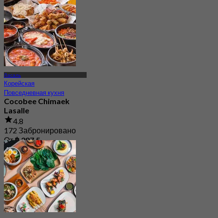
Ласаль
Корейская
Повседневная кухня
Cocobee Chimaek
Lasalle
4.8
172 Забронировано
От
฿ 287.5