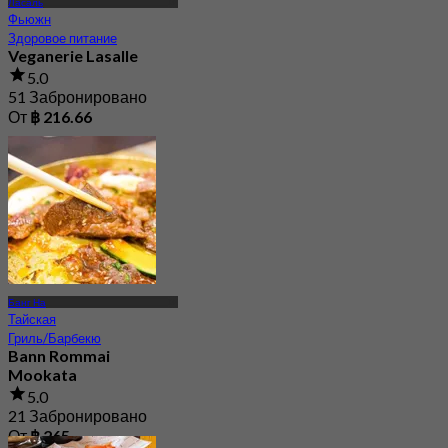
Ласаль
Фьюжн
Здоровое питание
Veganerie Lasalle
5.0
51 Забронировано
От
฿ 216.66
Банг На
Тайская
Гриль/Барбекю
Bann Rommai
Mookata
5.0
21 Забронировано
От
฿ 265