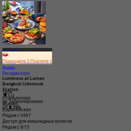
BTS Удом Сук
Приходите 2 Платите 1
Фьюжн
Ресторан отеля
Luminous at Lumen
Bangkok Udomsuk
Station
Теги
5.0
Итальянская
46 Забронировано
Фьюжн
От
฿ 295
Европейская
Рядом с MRT
Доступ для инвалидных колясок
Рядом с BTS