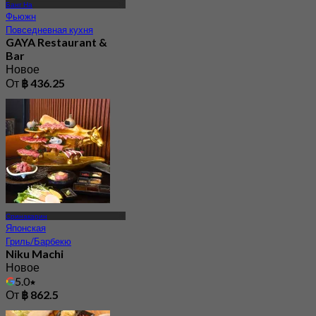
Банг На
Фьюжн
Повседневная кухня
GAYA Restaurant &
Bar
Новое
От
฿ 436.25
Сринакарин
Японская
Гриль/Барбекю
Niku Machi
Новое
5.0
От
฿ 862.5