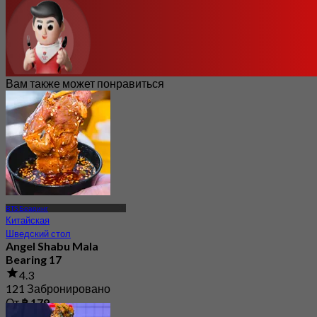
Вам также может понравиться
BTS Беаринг
Китайская
Шведский стол
Angel Shabu Mala
Bearing 17
4.3
121 Забронировано
От
฿ 179