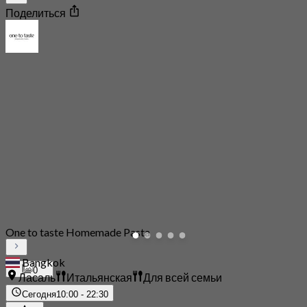
Поделиться
One to taste Homemade Pasta
Bangkok
0
Ласаль
Итальянская
Для всей семьи
Сегодня
10:00 - 22:30