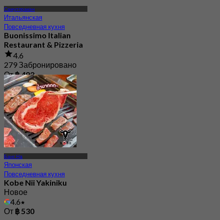
Самутпракан
Итальянская
Повседневная кухня
Buonissimo Italian
Restaurant & Pizzeria
4.6
279 Забронировано
От
฿ 492
Банг На
Японская
Повседневная кухня
Kobe Nii Yakiniku
Новое
4.6
От
฿ 530