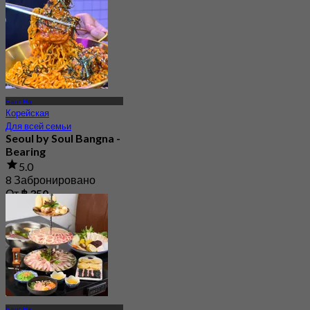
Банг На
Корейская
Для всей семьи
Seoul by Soul Bangna -
Bearing
5.0
8 Забронировано
От
฿ 350
Банг На