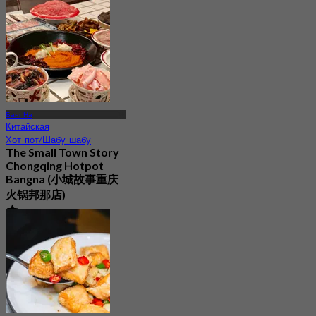
От
฿ 276.75
Банг На
Китайская
Хот-пот/Шабу-шабу
The Small Town Story
Chongqing Hotpot
Bangna (小城故事重庆
火锅邦那店)
4.0
37 Забронировано
От
฿ 797