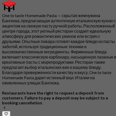
One to taste Homemade Pasta — скрытая жемчужина
Бангкока, предлагающая аутентичную итальянскую кухню с
акцентом на свежую пасту ручной работы. Расположенный 
центре города, этот уютный ресторан создает идеальную
атмосферу для романтических ужинов или встреч с
друзьями. Опытные повара готовят каждое блюдо из пасты 
заботой, используя традиционные техники и
высококачественные ингредиенты. Фирменные блюда
включают классическую карбонару, насыщенную лазанью 
креативные пасты с морепродуктами. Ресторан также
предлагает выбор итальянских вин к вашему блюду.
Благодаря приверженности качеству и вкусу, One to taste
Homemade Pasta дарит истинный вкус Италии на
оживленных улицах Бангкока.
Restaurants have the right to request a deposit from
customers. Failure to pay a deposit may be subject to a
booking cancellation.