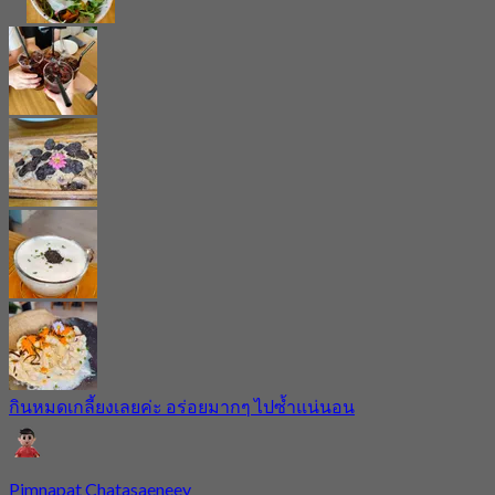
กินหมดเกลี้ยงเลยค่ะ อร่อยมากๆ ไปซ้ำแน่นอน
Pimnapat Chatasaeneey