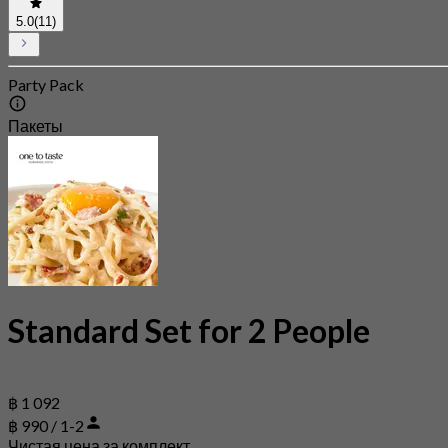
5.0
(11)
Party Pack
Пакеты
Standard Set for 2 People
฿ 1 092
฿ 990 / 1-2
Чистая цена за комплект