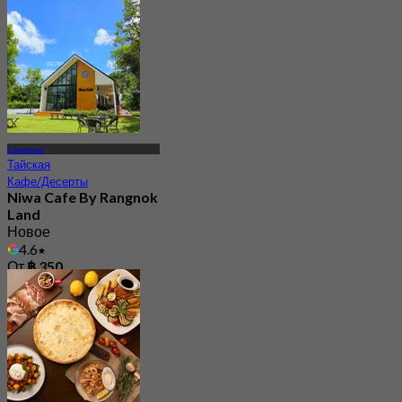
Самронг
Тайская
Кафе/Десерты
Niwa Cafe By Rangnok
Land
Новое
4.6
От
฿ 350