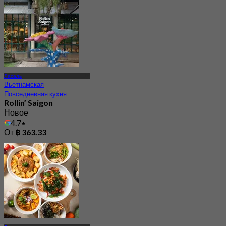
Ласаль
Вьетнамская
Повседневная кухня
Rollin’ Saigon
Новое
4.7
От
฿ 363.33