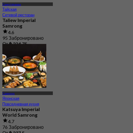
Самутпракан
Тайская
Сетевой ресторан
Taliew Imperial
Samrong
4.6
95 Забронировано
От
฿ 224.75
Самронг
Японская
Повседневная кухня
Katsuya Imperial
World Samrong
4.7
76 Забронировано
От
฿ 237.5