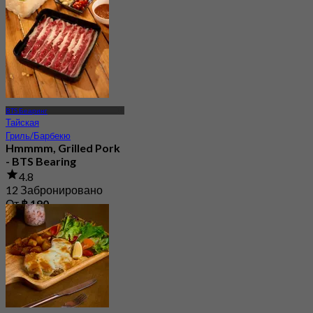
BTS Беаринг
Тайская
Гриль/Барбекю
Hmmmm, Grilled Pork
- BTS Bearing
4.8
12 Забронировано
От
฿ 190