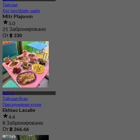
Тайская
Хот-пот/Шабу-шабу
Mitr Plajoom
5.0
21 Забронировано
От
฿ 330
Банг На
Тайская Исан
Повседневная кухня
Ekhiao Lasalle
4.4
8 Забронировано
От
฿ 266.66