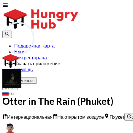
Подарочная карта
Блог
Для ресторана
Скачать приложение
Помощь
Присоединиться
Войти
ru
Otter in The Rain (Phuket)
Интернациональная
На открытом воздухе
Пхукет