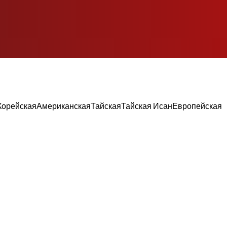
Корейская
Американская
Тайская
Тайская Исан
Европейская