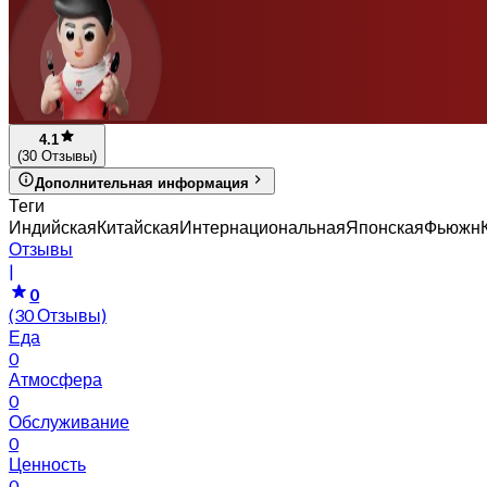
4.1
(30 Отзывы)
Дополнительная информация
Теги
Индийская
Китайская
Интернациональная
Японская
Фьюжн
Отзывы
|
0
(30 Отзывы)
Еда
0
Атмосфера
0
Обслуживание
0
Ценность
0