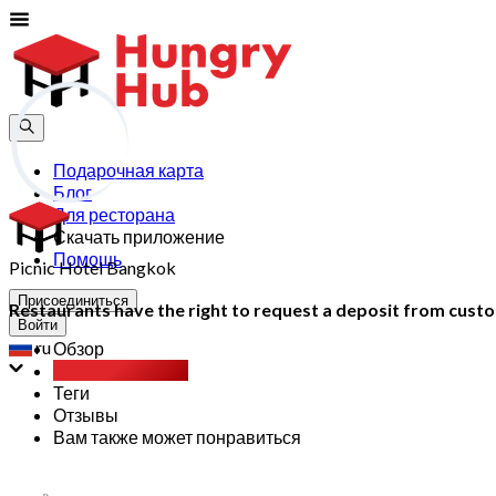
Подарочная карта
Блог
Для ресторана
Скачать приложение
Помощь
Picnic Hotel Bangkok
Присоединиться
Restaurants have the right to request a deposit from custom
Войти
ru
Обзор
Шведский стол
Теги
Отзывы
Вам также может понравиться