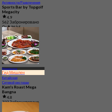
Активности/Развлечения
Sports Bar by Topgolf
Megacity
4.9
562 Забронировано
От
฿ 312.5
Megabangna
Гид Мишлен
Китайская
Сетевой ресторан
Kam's Roast Mega
Bangna
4.8
737 Забронировано
От
฿ 425