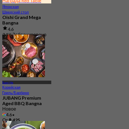
Награда Red Table
Японская
Шведский стол
Oishi Grand Mega
Bangna
4.6
3.1K Забронировано
От
฿ 823
Банг На
Корейская
Гриль/Барбекю
JUBANG Premium
Aged BBQ Bangna
Новое
4.6
От
฿ 425