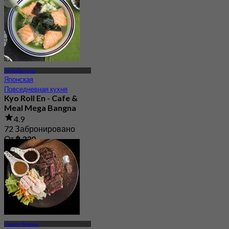
Megabangna
Японская
Повседневная кухня
Kyo Roll En - Cafe &
Meal Mega Bangna
4.9
72 Забронировано
От
฿ 330
Самут Пракан