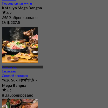
Повседневная кухня
Katsuya Mega Bangna
4.7
358 Забронировано
От
฿ 237.5
Megabangna
Японская
Сетевой ресторан
Yuzu Suki ゆずすき -
Mega Bangna
4.2
8 Забронировано
От
฿ 830