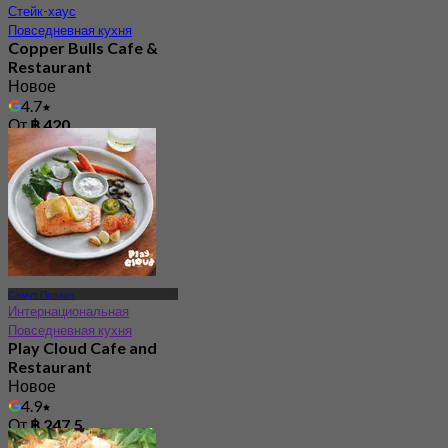
Стейк-хаус
Повседневная кухня
Copper Bulls Cafe &
Restaurant
Новое
4.7
От
฿ 420
Самут Пракан
Интернациональная
Повседневная кухня
Play Cloud Cafe and
Restaurant
Новое
4.9
От
฿ 247.5