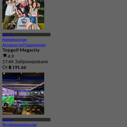
Банг На
Американская
Активности/Развлечения
Topgolf Megacity
4.9
17.4K Забронировано
От
฿ 191.66
Банг На
Интернациональная