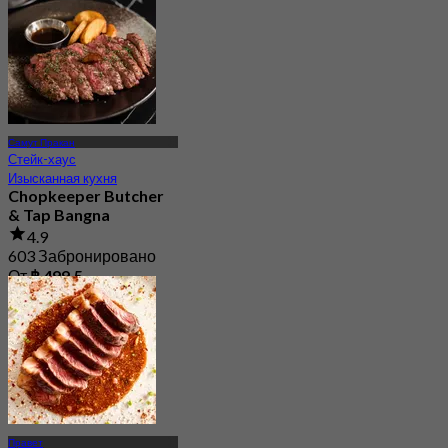
Самут Пракан
Стейк-хаус
Изысканная кухня
Chopkeeper Butcher
& Tap Bangna
4.9
603 Забронировано
От
฿ 499.5
Правет