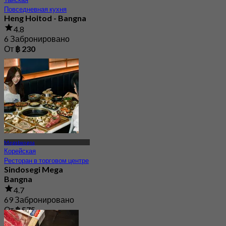
Повседневная кухня
Heng Hoitod - Bangna
4.8
6 Забронировано
От
฿ 230
Megabangna
Корейская
Ресторан в торговом центре
Sindosegi Mega
Bangna
4.7
69 Забронировано
От
฿ 575