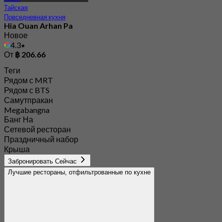
Тайская
Повседневная кухня
Hia Ouan Arhan Pa
Новое
4.3
От
฿ 206.66
Теги
Рядом с MRT
Рядом с BTS
Самутпракан
Megabangna
Банг На
Сетевой ресторан
Праздничный набор
Крыша
Забронировать Сейчас
Лучшие рестораны, отфильтрованные по кухне