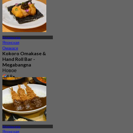
Megabangna
Японская
Омакасе
Kokoro Omakase &
Hand Roll Bar -
Megabangna
Новое
4.8
От
฿ 1,290
Megabangna
Японская