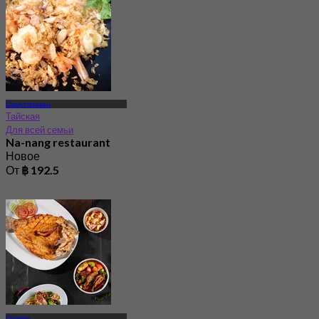
Самутпракан
Тайская
Для всей семьи
Na-nang restaurant
Новое
От
฿ 192.5
Правет