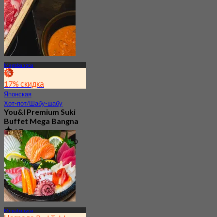
Megabangna
17% скидка
Японская
Хот-пот/Шабу-шабу
You&I Premium Suki
Buffet Mega Bangna
4.7
3.6K Забронировано
От
฿ 498
Megabangna