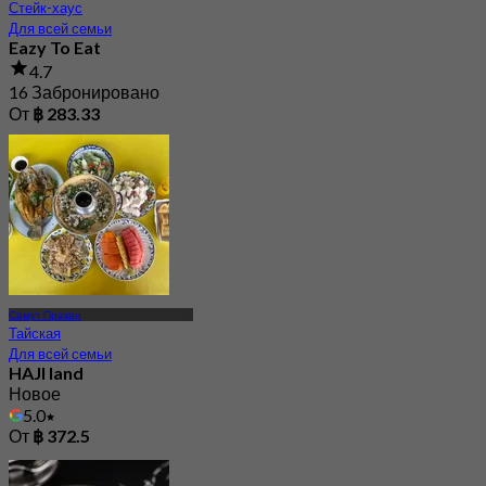
Стейк-хаус
Для всей семьи
Eazy To Eat
4.7
16 Забронировано
От
฿ 283.33
Самут Пракан
Тайская
Для всей семьи
HAJI land
Новое
5.0
От
฿ 372.5