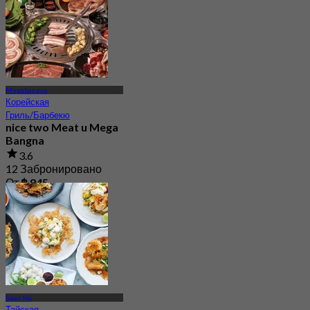
Megabangna
Корейская
Гриль/Барбекю
nice two Meat u Mega
Bangna
3.6
12 Забронировано
От
฿ 845
Банг На
Тайская