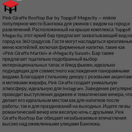
Pink Giraffe Rooftop Bar by Topgolf Megacity — новое
популярное место Бангкока для ужинов с видом на город и
развлечений. Расположенный на крыше комплекса Topgolf
Megacity, этот яркий бар предлагает захватывающий вид н
город на 360 градусов. Гости могут насладиться креативны
меню коктейлей, включая фирменные напитки, такие как
«Pink Giraffe Martini» и «Megacity Sunset». Бар также
предлагает тщательно подобранный выбор
интернациональных тапас и блюд фьюжн, идеально
подходящих для совместного наслаждения панорамными
видами. Благодаря стильному декору с розовыми акцентам
и мотивами жирафа, Pink Giraffe создает уникальную
атмосферу, идеальную для Instagram. Заведение регулярн
проводит выступления диджеев и тематические вечера, чт
делает его идеальным местом как для напитков после
работы, так и для празднований на выходных. Ищете ли вы
романтический вечер или веселую ночь с друзьями, Pink
Giraffe Rooftop Bar обещает незабываемые впечатления
высоко над оживленными улицами Бангкока.