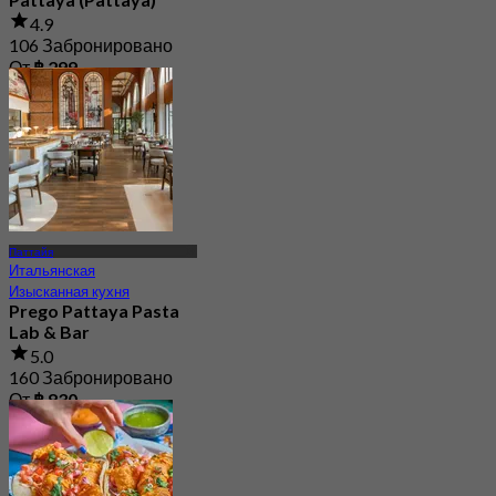
4.9
106 Забронировано
От
฿ 299
Паттайя
Итальянская
Изысканная кухня
Prego Pattaya Pasta
Lab & Bar
5.0
160 Забронировано
От
฿ 830