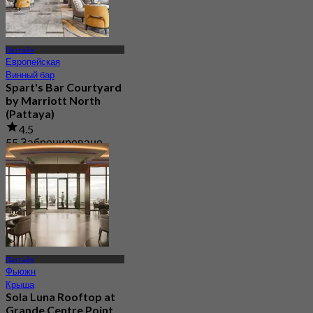
Паттайя
Европейская
Винный бар
Spart's Bar Courtyard
by Marriott North
(Pattaya)
4.5
55 Забронировано
От
฿ 245
Паттайя
Фьюжн
Крыша
Sola Luna Rooftop at
Grande Centre Point