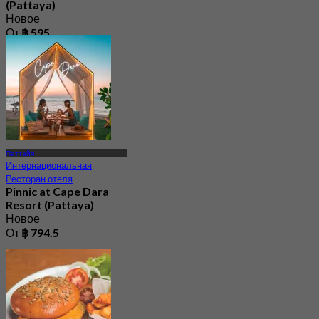
(Pattaya)
Новое
От
฿ 595
Паттайя
Интернациональная
Ресторан отеля
Pinnic at Cape Dara
Resort (Pattaya)
Новое
От
฿ 794.5