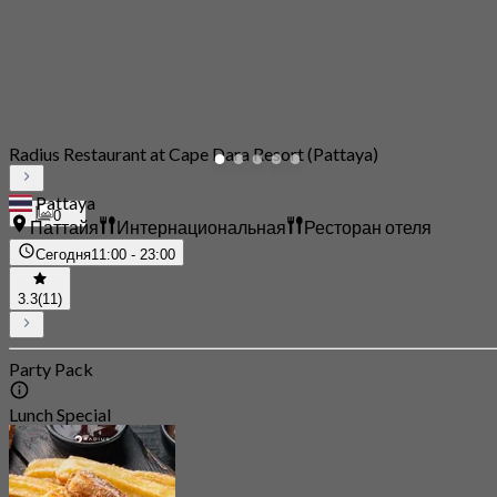
Radius Restaurant at Cape Dara Resort (Pattaya)
Pattaya
0
Паттайя
Интернациональная
Ресторан отеля
Сегодня
11:00 - 23:00
3.3
(11)
Party Pack
Lunch Special