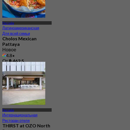
Паттайя
Латиноамериканская
Для всей семьи
Cholos Mexican
Pattaya
Новое
4.8
От
฿ 462.5
Паттайя
Интернациональная
Ресторан отеля
THIRST at OZO North