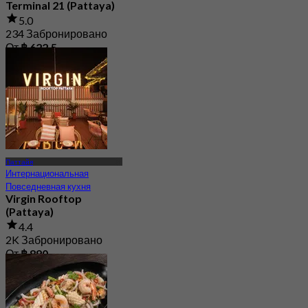
Terminal 21 (Pattaya)
5.0
234 Забронировано
От
฿ 622.5
Паттайя
Интернациональная
Повседневная кухня
Virgin Rooftop
(Pattaya)
4.4
2K Забронировано
От
฿ 890