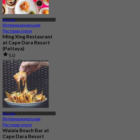
Паттайя
Интернациональная
Ресторан отеля
Ming Xing Restaurant
at Cape Dara Resort
(Pattaya)
5.0
162 Забронировано
От
฿ 396.66
Паттайя
Интернациональная
Ресторан отеля
Walala Beach Bar at
Cape Dara Resort