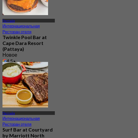
Паттайя
Интернациональная
Ресторан отеля
Twinkle Pool Bar at
Cape Dara Resort
(Pattaya)
Новое
4.5
От
฿ 595
Паттайя
Интернациональная
Ресторан отеля
Surf Bar at Courtyard
by Marriott North