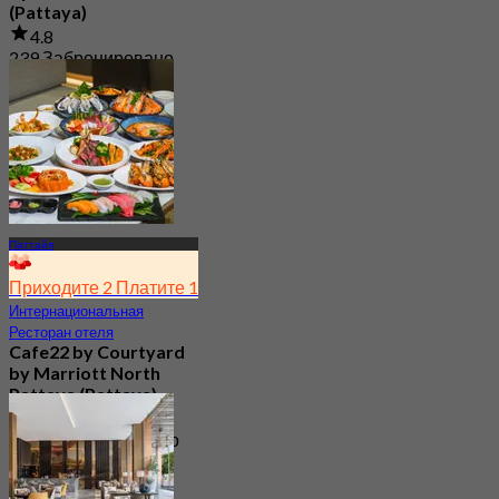
(Pattaya)
4.8
239 Забронировано
От
฿ 649.5
Паттайя
Приходите 2 Платите 1
Интернациональная
Ресторан отеля
Cafe22 by Courtyard
by Marriott North
Pattaya (Pattaya)
4.8
1.2K Забронировано
От
฿ 350