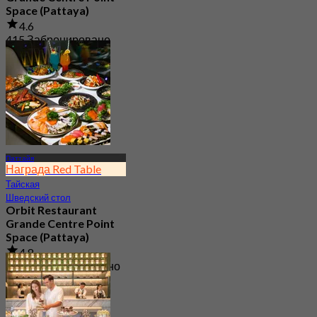
Space (Pattaya)
4.6
415 Забронировано
От
฿ 645
Паттайя
Награда Red Table
Тайская
Шведский стол
Orbit Restaurant
Grande Centre Point
Space (Pattaya)
4.8
21.9K Забронировано
От
฿ 1,290