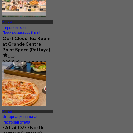
Паттайя
Европейская
Послеобеденный чай
Oort Cloud Tea Room
at Grande Centre
Point Space (Pattaya)
5.0
239 Забронировано
От
฿ 499.5
Паттайя
Интернациональная
Ресторан отеля
EAT at OZO North
Pattaya (Pattaya)