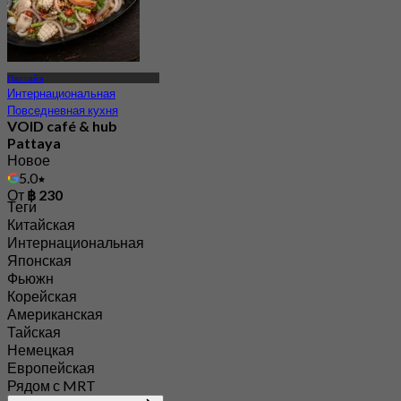
Паттайя
Интернациональная
Повседневная кухня
VOID café & hub
Pattaya
Новое
5.0
От
฿ 230
Теги
Китайская
Интернациональная
Японская
Фьюжн
Корейская
Американская
Тайская
Немецкая
Европейская
Рядом с MRT