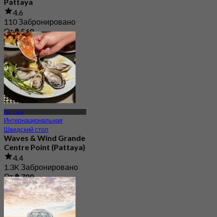
Pattaya
4.6
110 Забронировано
От
฿ 569
Паттайя
Интернациональная
Шведский стол
Waves & Wind Grande
Centre Point (Pattaya)
4.4
1.3K Забронировано
От
฿ 700