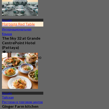
Паттайя
Награда Red Table
Интернациональная
Крыша
The Sky 32 at Grande
CentrePoint Hotel
(Pattaya)
4.9
11.7K Забронировано
От
฿ 980
Паттайя
Тайская
Ресторан в торговом центре
Ginger Farm kitchen