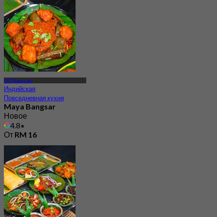
LRT Бангсар
Индийская
Повседневная кухня
Maya Bangsar
Новое
4.8
От
RM 16