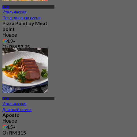
TTDI
Итальянская
Повседневная кухня
Pizza Point by Meat
point
Новое
4.9
От
RM 57.25
TTDI
Итальянская
Для всей семьи
Aposto
Новое
4.5
От
RM 115