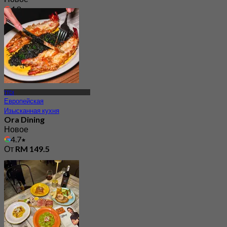
4.8
От
RM 47.25
TTDI
Европейская
Изысканная кухня
Ora Dining
Новое
4.7
От
RM 149.5