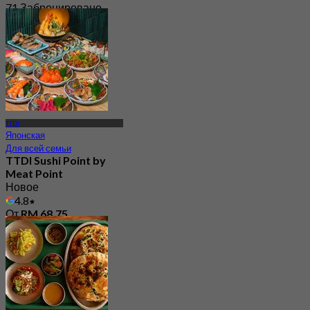
71 Забронировано
От
RM 73
TTDI
Японская
Для всей семьи
TTDI Sushi Point by
Meat Point
Новое
4.8
От
RM 68.75