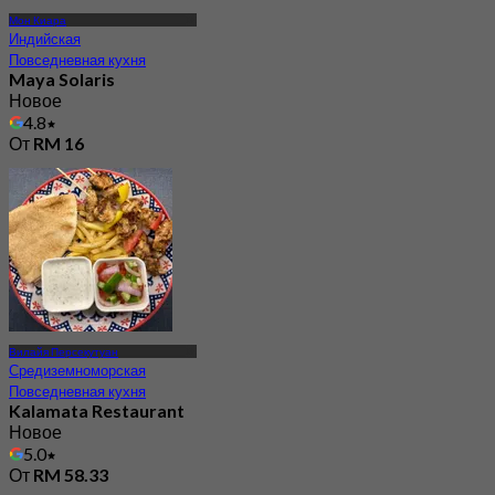
Мон Киара
Индийская
Повседневная кухня
Maya Solaris
Новое
4.8
От
RM 16
Вилайя Персекутуан
Средиземноморская
Повседневная кухня
Kalamata Restaurant
Новое
5.0
От
RM 58.33