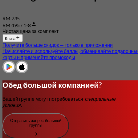
RM 735
RM 495 / 1-8
Чистая цена за комплект
Книга
Получите больше скидок — только в приложении
Начисляйте и используйте баллы, обменивайте подарочны
карты и применяйте промокоды
Обед большой компанией?
Вашей группе могут потребоваться
специальные
условия
.
Отправить запрос большой
группы