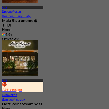
TTDI
Европейская
Хот-пот/Шабу-шабу
Mala Bistronome @
TTDI
Новое
4.9
От
RM 49
TTDI
34% скидка
Китайская
Для всей семьи
Hott Point Steamboat
Новое