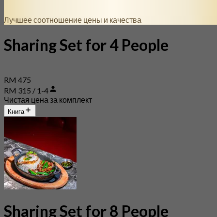
Лучшее соотношение цены и качества
Sharing Set for 4 People
RM 475
RM 315 / 1-4
Чистая цена за комплект
Книга
Sharing Set for 8 People