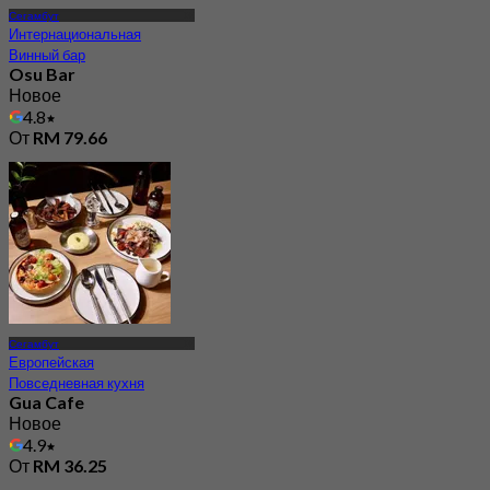
Сегамбут
Интернациональная
Винный бар
Osu Bar
Новое
4.8
От
RM 79.66
Сегамбут
Европейская
Повседневная кухня
Gua Cafe
Новое
4.9
От
RM 36.25