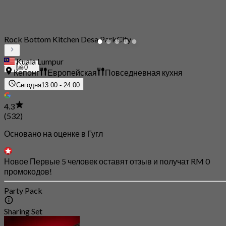
Rock Bottom Kitchen Desa ParkCity
Kuala Lumpur
0
Кепонг
Европейская
Повседневная кухня
Сегодня
13:00 - 24:00
4.3
(532)
Основано на оценке в Гугл
Новое Первые 5 человек оставят отзыв и получат RM 0
промокодов!
Party Pack
Sharing Set