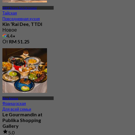
MRT Taman Tun Dr Ismail
Тайская
Повседневная кухня
Kin ‘Rai Dee, TTDI
Новое
4.4
От
RM 51.25
Мон Киара
Французская
Для всей семьи
Le Gourmandin at
Publika Shopping
Gallery
5.0