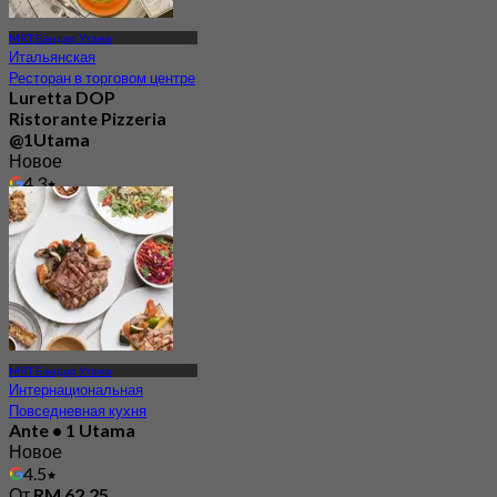
MRT Бандар Утама
Итальянская
Ресторан в торговом центре
Luretta DOP
Ristorante Pizzeria
@1Utama
Новое
4.3
От
RM 76.33
MRT Бандар Утама
Интернациональная
Повседневная кухня
Ante • 1 Utama
Новое
4.5
От
RM 62.25