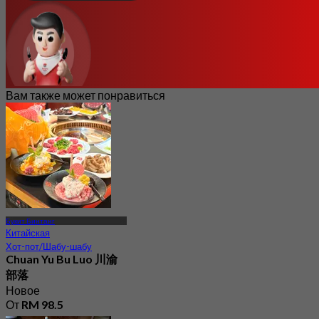
Вам также может понравиться
Букит Бинтанг
Китайская
Хот-пот/Шабу-шабу
Chuan Yu Bu Luo 川渝
部落
Новое
От
RM 98.5