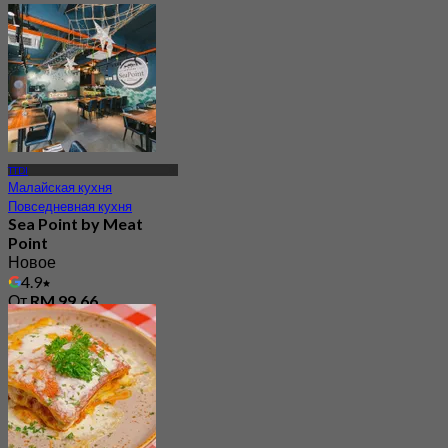
TTDI
Малайская кухня
Повседневная кухня
Sea Point by Meat
Point
Новое
4.9
От
RM 99.66