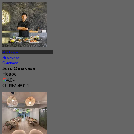
Мон Киара
Японская
Омакасе
Suru Omakase
Новое
4.8
От
RM 450.1