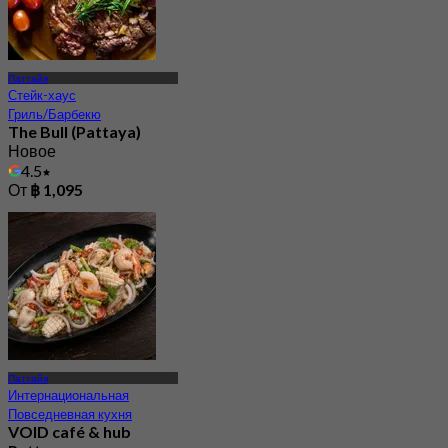
Паттайя
Стейк-хаус
Гриль/Барбекю
The Bull (Pattaya)
Новое
4.5
От
฿ 1,095
Паттайя
Интернациональная
Повседневная кухня
VOID café & hub