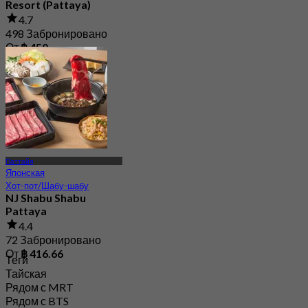
Resort (Pattaya)
4.7
498 Забронировано
От
฿ 450
Паттайя
Японская
Хот-пот/Шабу-шабу
NJ Shabu Shabu
Pattaya
4.4
72 Забронировано
От
฿ 416.66
Теги
Тайская
Рядом с MRT
Рядом с BTS