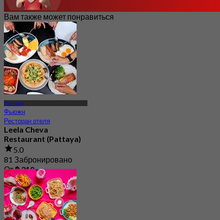
Вам также может понравиться
Паттайя
Фьюжн
Ресторан отеля
Leela Cheva
Restaurant (Pattaya)
5.0
81 Забронировано
От
฿ 210