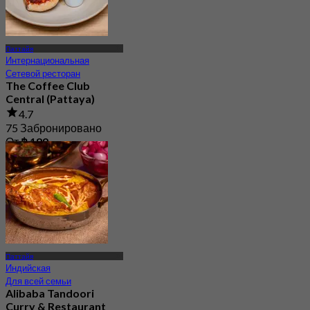
Паттайя
Интернациональная
Сетевой ресторан
The Coffee Club
Central (Pattaya)
4.7
75 Забронировано
От
฿ 189
Паттайя
Индийская
Для всей семьи
Alibaba Tandoori
Curry & Restaurant