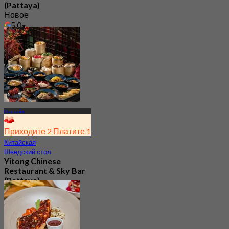
(Pattaya)
Новое
5.0
От
฿ 450
Паттайя
Приходите 2 Платите 1
Китайская
Шведский стол
Yitong Chinese
Restaurant & Sky Bar
(Pattaya)
Новое
4.8
От
฿ 666.66