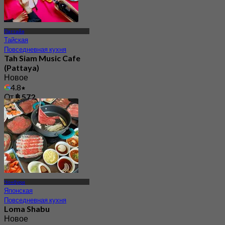
Паттайя
Тайская
Повседневная кухня
Tah Siam Music Cafe
(Pattaya)
Новое
4.8
От
฿ 572
Чонбури
Японская
Повседневная кухня
Loma Shabu
Новое