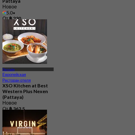
Pattaya
Новое
5.0
От
฿ 230
Паттайя
Европейская
Ресторан отеля
XSO Kitchen at Best
Western Plus Nexen
(Pattaya)
Новое
От
฿ 362.5