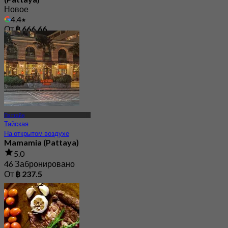
Новое
4.4
От
฿ 666.66
Паттайя
Тайская
На открытом воздухе
Mamamia (Pattaya)
5.0
46 Забронировано
От
฿ 237.5