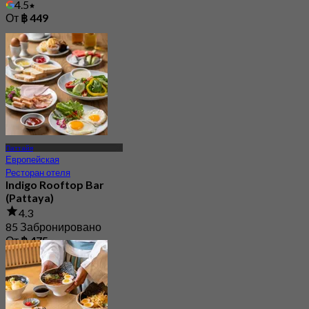
4.5
От
฿ 449
Паттайя
Европейская
Ресторан отеля
Indigo Rooftop Bar
(Pattaya)
4.3
85 Забронировано
От
฿ 475