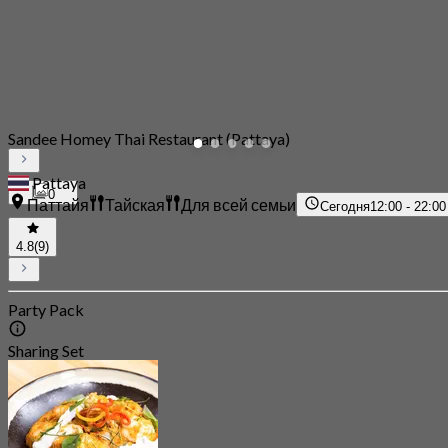
Sandee Homey Thai Restaurant (Pattaya)
Pattaya
0
Паттайя
Тайская
Для всей семьи
Сегодня
12:00 - 22:00
4.8
(9)
Party Pack
Sharing Set