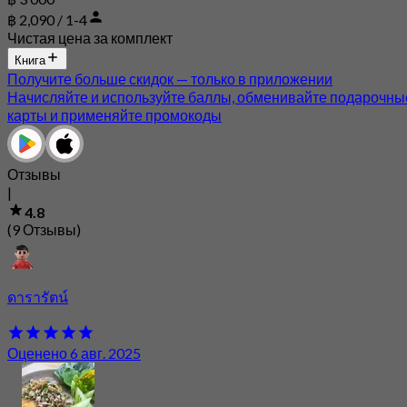
฿ 2,090 / 1-4
Чистая цена за комплект
Книга
Получите больше скидок — только в приложении
Начисляйте и используйте баллы, обменивайте подарочны
карты и применяйте промокоды
Отзывы
|
4.8
(9 Отзывы)
ดารารัตน์
Оценено 6 авг. 2025