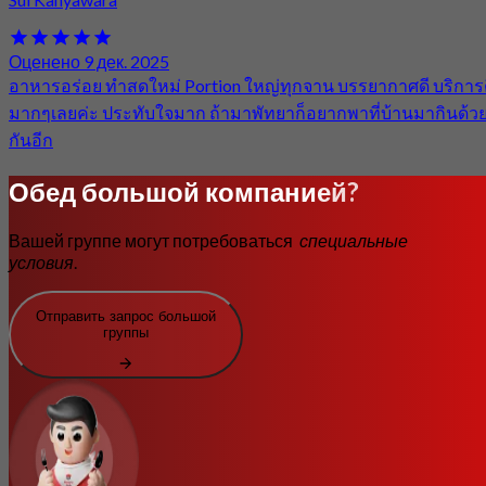
Оценено 9 дек. 2025
อาหารอร่อย ทำสดใหม่ Portion ใหญ่ทุกจาน บรรยากาศดี บริการ
มากๆเลยค่ะ ประทับใจมาก ถ้ามาพัทยาก็อยากพาที่บ้านมากินด้ว
กันอีก
Обед большой компанией?
Вашей группе могут потребоваться
специальные
условия
.
Отправить запрос большой
группы