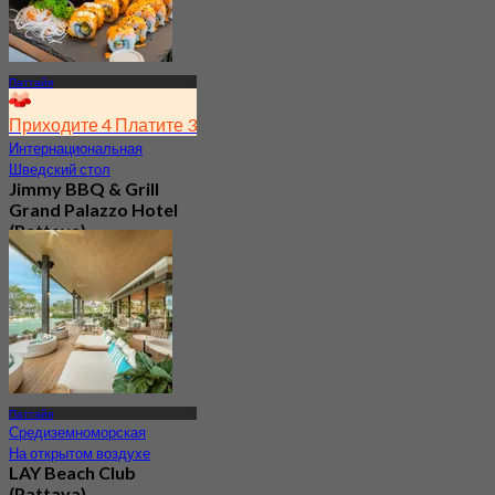
Паттайя
Приходите 4 Платите 3
Интернациональная
Шведский стол
Jimmy BBQ & Grill
Grand Palazzo Hotel
(Pattaya)
4.1
306 Забронировано
От
฿ 599.25
Паттайя
Средиземноморская
На открытом воздухе
LAY Beach Club
(Pattaya)