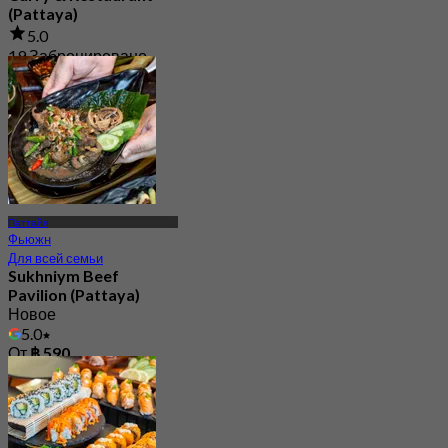
(Pattaya)
5.0
19 Забронировано
От
฿ 497.5
Паттайя
Фьюжн
Для всей семьи
Sukhniym Beef
Pavilion (Pattaya)
Новое
5.0
От
฿ 590