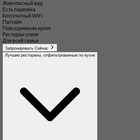
Живописный вид
Есть парковка
Бесплатный WiFi
Паттайя
Повседневная кухня
Ресторан отеля
Для всей семьи
Забронировать Сейчас
Лучшие рестораны, отфильтрованные по кухне