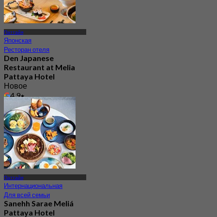
Паттайя
Японская
Ресторан отеля
Den Japanese
Restaurant at Melia
Pattaya Hotel
Новое
4.9
От
฿ 499
Паттайя
Интернациональная
Для всей семьи
Sanehh Sarae Meliá
Pattaya Hotel