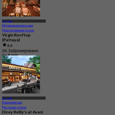
Паттайя
Интернациональная
Повседневная кухня
Virgin Rooftop
(Pattaya)
4.4
2K Забронировано
От
฿ 890
Паттайя
Европейская
Ресторан отеля
Dicey Reilly's at Avani