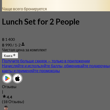
Чаще всего бронируется
Lunch Set for 2 People
฿ 1 400
฿ 990 / 1-2
Чистая цена за комплект
Книга
Получите больше скидок — только в приложении
Начисляйте и используйте баллы, обменивайте подарочны
карты и применяйте промокоды
Отзывы
|
4.4
(18 Отзывы)