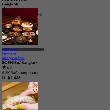
Bangkok
4.6
15.9K Забронировано
От
฿ 800
MRT Лумпини
Японская
Шведский стол
SOSHI So/ Bangkok
4.7
8.2K Забронировано
От
฿ 1,636