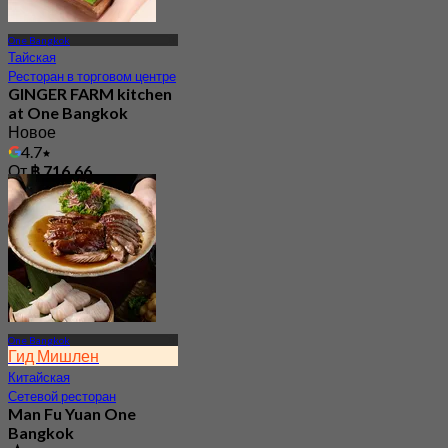
One Bangkok
Тайская
Ресторан в торговом центре
GINGER FARM kitchen
at One Bangkok
Новое
4.7
От
฿ 716.66
One Bangkok
Гид Мишлен
Китайская
Сетевой ресторан
Man Fu Yuan One
Bangkok