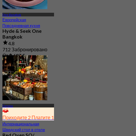
One Bangkok
Европейская
Повседневная кухня
Hyde & Seek One
Bangkok
4.8
712 Забронировано
От
฿ 697.5
Сатхон
Приходите 2 Платите 1
Интернациональная
Шведский стол в отеле
Red Oven SO/