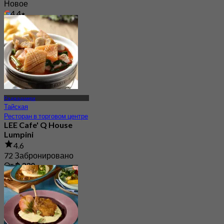
Новое
4.4
От
฿ 410
Раджадамри
Тайская
Ресторан в торговом центре
LEE Cafe' Q House
Lumpini
4.6
72 Забронировано
От
฿ 330