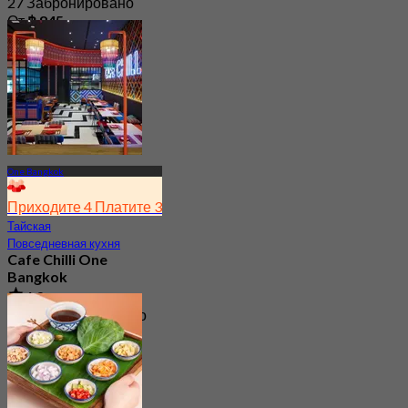
27 Забронировано
От
฿ 845
One Bangkok
Приходите 4 Платите 3
Тайская
Повседневная кухня
Cafe Chilli One
Bangkok
4.9
1.2K Забронировано
От
฿ 395