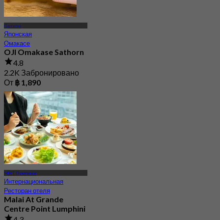
Сатхон
Японская
Омакасе
OJI Omakase Sathorn
4.8
2.2K Забронировано
От
฿ 1,890
MRT Лумпини
Интернациональная
Ресторан отеля
Malai At Grande
Centre Point Lumphini
4.3