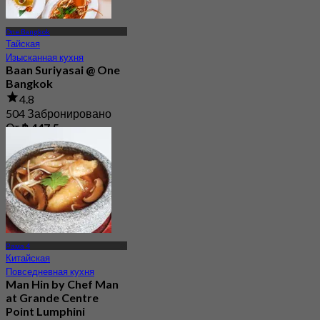
One Bangkok
Тайская
Изысканная кухня
Baan Suriyasai @ One
Bangkok
4.8
504 Забронировано
От
฿ 447.5
Рама 4
Китайская
Повседневная кухня
Man Hin by Chef Man
at Grande Centre
Point Lumphini