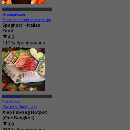
One Bangkok
Итальянская
Ресторан в торговом центре
Spaghetti - Italian
Food
4.3
110 Забронировано
От
฿ 462.5
One Bangkok
Китайская
Хот-пот/Шабу-шабу
Xiao Fuwang Hotpot
(One Bangkok)
4.8
367 Забронировано