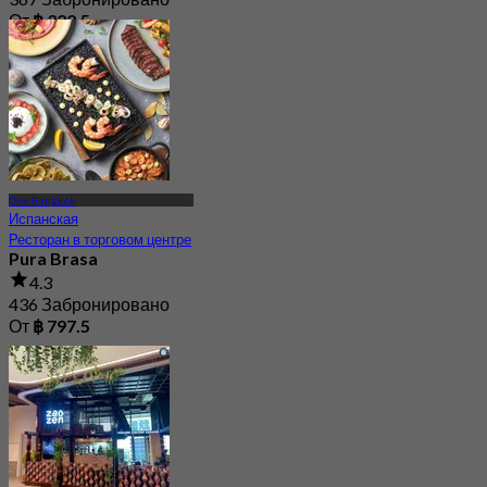
От
฿ 322.5
One Bangkok
Испанская
Ресторан в торговом центре
Pura Brasa
4.3
436 Забронировано
От
฿ 797.5