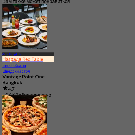
Вам также может понравиться
One Bangkok
Награда Red Table
Европейская
Шведский стол
Vantage Point One
Bangkok
4.7
15.6K Забронировано
От
฿ 399