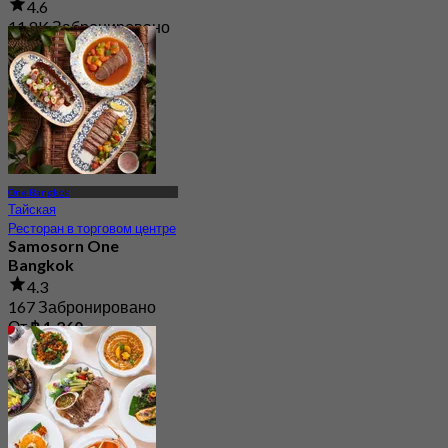
4.6
11.8K Забронировано
От
฿ 598
One Bangkok
Тайская
Ресторан в торговом центре
Samosorn One
Bangkok
4.3
167 Забронировано
От
฿ 1,260