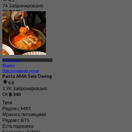
74 Забронировано
От
฿ 590
MRT Си Лом
Фьюжн
Повседневная кухня
Pasta AMA Sala Daeng
4.8
1.7K Забронировано
От
฿ 340
Теги
Рядом с MRT
Можно с питомцами
Рядом с BTS
Есть парковка
Бесплатный WiFi