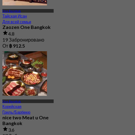
One Bangkok
Тайская Исан
Для всей семьи
Zaozen One Bangkok
4.8
19 Забронировано
От
฿ 912.5
One Bangkok
Корейская
Гриль/Барбекю
nice two Meat u One
Bangkok
3.6