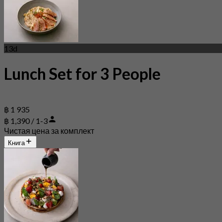
13d
Lunch Set for 3 People
฿ 1 935
฿ 1,390 / 1-3
Чистая цена за комплект
Книга