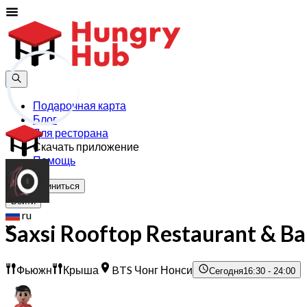
Подарочная карта
Блог
Для ресторана
Скачать приложение
Помощь
Присоединиться
Войти
ru
Saxsi Rooftop Restaurant & Ba
Фьюжн
Крыша
BTS Чонг Нонси
Сегодня
16:30 - 24:00