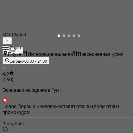
SOL Phuket
Phuket
0
Пхукет
Интернациональная
Повседневная кухня
Сегодня
08:00 - 24:00
4.9
(250)
Основано на оценке в Гугл
Новое Первые 5 человек оставят отзыв и получат ฿ 0
промокодов!
Party Pack