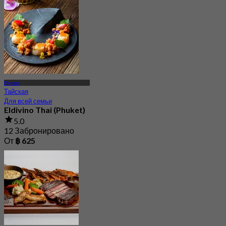
От
฿ 625
Пхукет
Тайская
Для всей семьи
Eldivino Thai (Phuket)
5.0
12 Забронировано
От
฿ 625