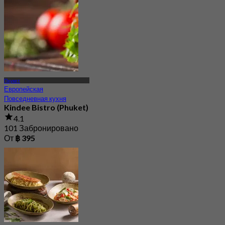
Пхукет
Европейская
Повседневная кухня
Kindee Bistro (Phuket)
4.1
101 Забронировано
От
฿ 395