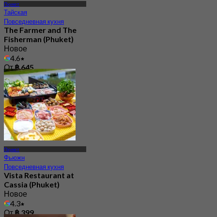
Пхукет
Тайская
Повседневная кухня
The Farmer and The
Fisherman (Phuket)
Новое
4.6
От
฿ 645
Пхукет
Фьюжн
Повседневная кухня
Vista Restaurant at
Cassia (Phuket)
Новое
4.3
От
฿ 399