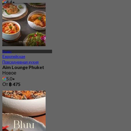
4.4
От
฿ 3,500
Пхукет
Европейская
Повседневная кухня
Aim Lounge Phuket
Новое
5.0
От
฿ 475