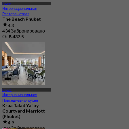
Пхукет
Интернациональная
Ресторан отеля
The Beach Phuket
4.3
434 Забронировано
От
฿ 437.5
Пхукет
Интернациональная
Повседневная кухня
Krua Talad Yai by
Courtyard Marriott
(Phuket)
4.9
208 Забронировано