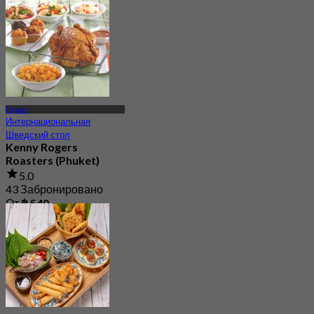
Пхукет
Интернациональная
Шведский стол
Kenny Rogers
Roasters (Phuket)
5.0
43 Забронировано
От
฿ 540