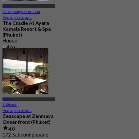
Пхукет
Интернациональная
Ресторан отеля
The Cradle At Ayara
Kamala Resort & Spa
(Phuket)
Новое
4.6
От
฿ 699.66
Пхукет
Тайская
Ресторан отеля
Zeascape at Zenmaya
Oceanfront (Phuket)
4.8
172 Забронировано