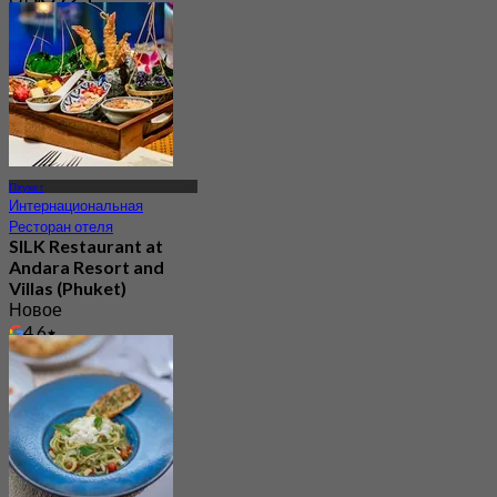
Пхукет
Интернациональная
Ресторан отеля
SILK Restaurant at
Andara Resort and
Villas (Phuket)
Новое
4.6
От
฿ 922.5