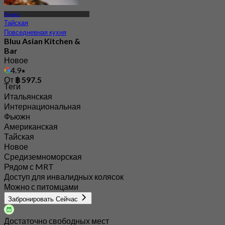
Пхукет
Тайская
Повседневная кухня
Bluu Asian Kitchen &
Bar
Новое
4.9
От
฿ 597.5
Теги
Итальянская
Интернациональная
Фьюжн
Американская
Тайская
Новое
Средиземноморская
Рядом с MRT
Доступ для инвалидных колясок
Можно с питомцами
Забронировать Сейчас
Достаточно свободных мест