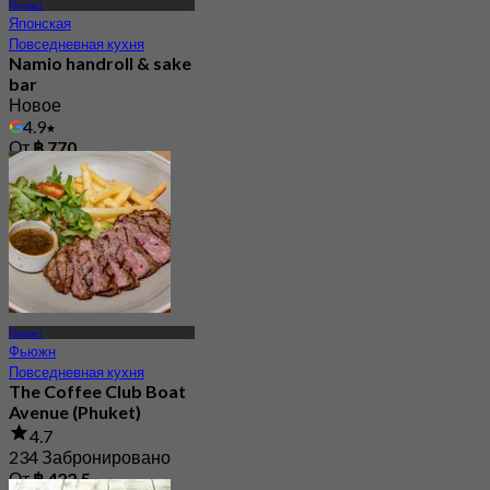
Пхукет
Японская
Повседневная кухня
Namio handroll & sake
bar
Новое
4.9
От
฿ 770
Пхукет
Фьюжн
Повседневная кухня
The Coffee Club Boat
Avenue (Phuket)
4.7
234 Забронировано
От
฿ 422.5