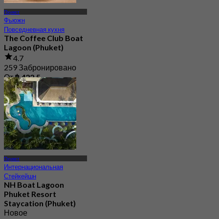
Пхукет
Фьюжн
Повседневная кухня
The Coffee Club Boat
Lagoon (Phuket)
4.7
259 Забронировано
От
฿ 422.5
Пхукет
Интернациональная
Стейкейшн
NH Boat Lagoon
Phuket Resort
Staycation (Phuket)
Новое