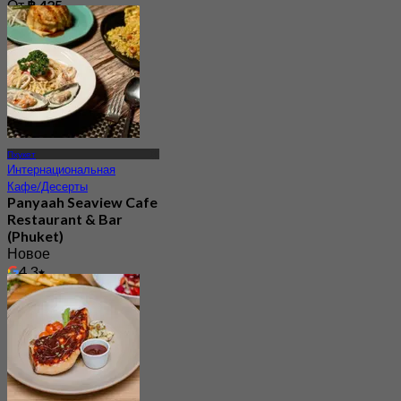
От
฿ 425
Пхукет
Интернациональная
Кафе/Десерты
Panyaah Seaview Cafe
Restaurant & Bar
(Phuket)
Новое
4.3
От
฿ 563.33