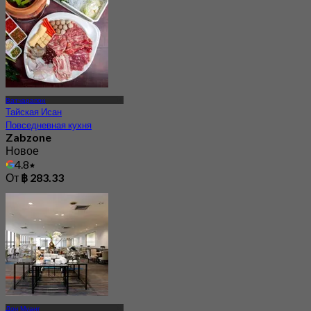
Ватчарапон
Тайская Исан
Повседневная кухня
Zabzone
Новое
4.8
От
฿ 283.33
Дон Муанг