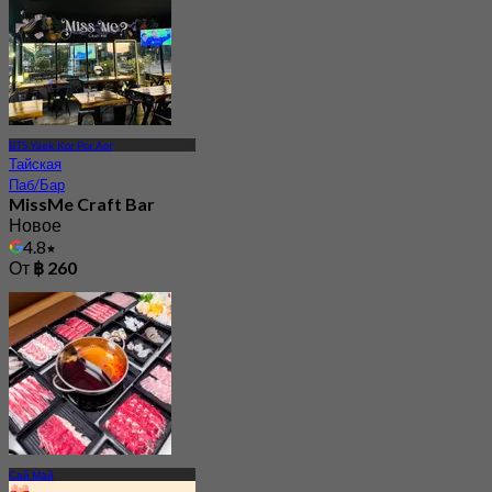
BTS Yaek Kor Por Aor
Тайская
Паб/Бар
MissMe Craft Bar
Новое
4.8
От
฿ 260
Сай Май