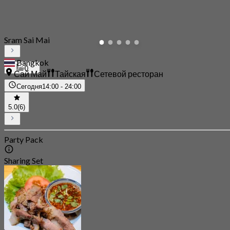
Sram Sai Mai
Bangkok
0
Сай Май
Тайская
Сетевой ресторан
Сегодня
14:00 - 24:00
5.0
(6)
Party Pack
Sharing Set