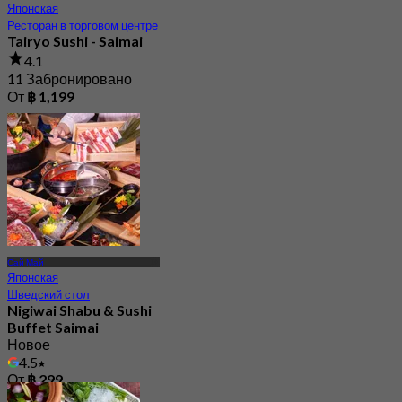
Японская
Ресторан в торговом центре
Tairyo Sushi - Saimai
4.1
11 Забронировано
От
฿ 1,199
Сай Май
Японская
Шведский стол
Nigiwai Shabu & Sushi
Buffet Saimai
Новое
4.5
От
฿ 299