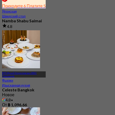
Приходите 6 Платите 5
Японская
Шведский стол
Namba Shabu Saimai
4.8
314 Забронировано
От
฿ 268
BTS Музей Королевских ВВС
Таиланда
Фьюжн
Изысканная кухня
Celeste Bangkok
Новое
4.8
От
฿ 1,096.66