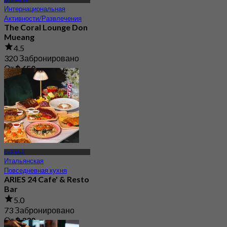
Дон Муанг
Интернациональная
Активности/Развлечения
The Coral Lounge Don
Mueang
4.5
320 Забронировано
От
฿ 650
Сай Май
Итальянская
Повседневная кухня
ARIES 24 Cafe' & Resto
Bar
5.0
73 Забронировано
От
฿ 330