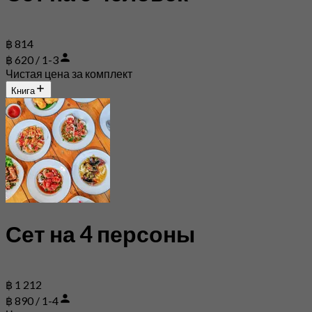
฿ 814
฿ 620 / 1-3
Чистая цена за комплект
Книга
Сет на 4 персоны
฿ 1 212
฿ 890 / 1-4