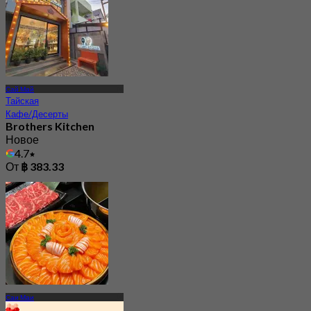
Сай Май
Тайская
Кафе/Десерты
Brothers Kitchen
Новое
4.7
От
฿ 383.33
Саи Маи