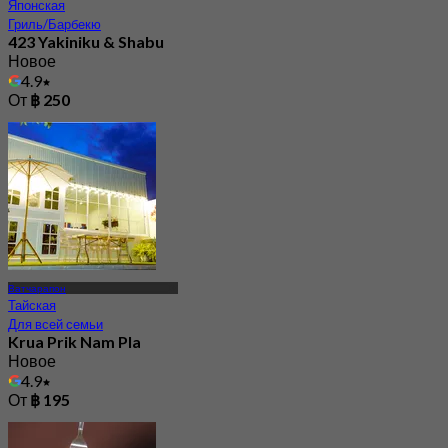
Японская
Гриль/Барбекю
423 Yakiniku & Shabu
Новое
4.9
От
฿ 250
Ватчарапон
Тайская
Для всей семьи
Krua Prik Nam Pla
Новое
4.9
От
฿ 195