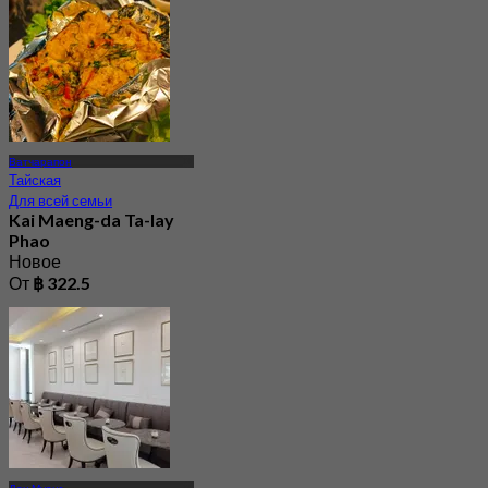
От
฿ 960
Ватчарапон
Тайская
Для всей семьи
Kai Maeng-da Ta-lay
Phao
Новое
От
฿ 322.5