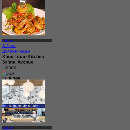
Сай Май
Тайская
Для всей семьи
Khun Toom Kitchen
Saimai Avenue
Новое
5.0
От
฿ 295
Сай Май