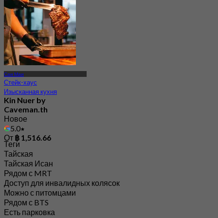
Саи Маи
Стейк-хаус
Изысканная кухня
Kin Nuer by
Caveman.th
Новое
5.0
От
฿ 1,516.66
Теги
Тайская
Тайская Исан
Рядом с MRT
Доступ для инвалидных колясок
Можно с питомцами
Рядом с BTS
Есть парковка