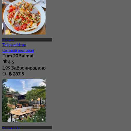
Сай Май
Тайская Исан
Сетевой ресторан
Tum 20 Saimai
4.6
199 Забронировано
От
฿ 287.5
Ватчарапон