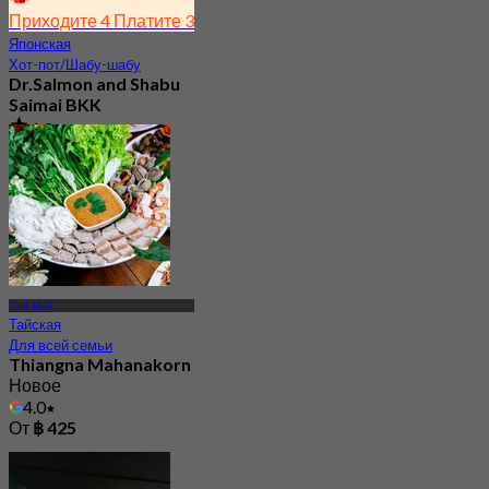
Приходите 4 Платите 3
Японская
Хот-пот/Шабу-шабу
Dr.Salmon and Shabu
Saimai BKK
4.3
31 Забронировано
От
฿ 343.5
Сай Май
Тайская
Для всей семьи
Thiangna Mahanakorn
Новое
4.0
От
฿ 425