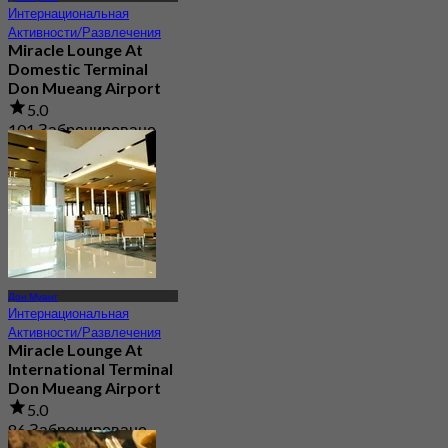
Интернациональная
Активности/Развлечения
Miracle Lounge At
Domestic Terminal
Don Mueang Airport
5.0
101 Забронировано
От
฿ 960
Дон Муанг
Интернациональная
Активности/Развлечения
Miracle Lounge At
International Terminal
Don Mueang Airport
5.0
86 Забронировано