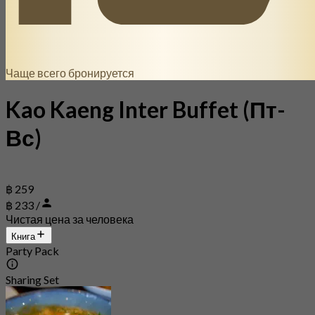
Чаще всего бронируется
Kao Kaeng Inter Buffet (Пт-
Вс)
฿ 259
฿ 233 /
Чистая цена за человека
Книга
Party Pack
Sharing Set