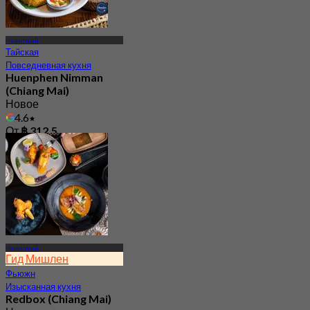
Чиангмай
Тайская
Повседневная кухня
Huenphen Nimman
(Chiang Mai)
Новое
4.6
От
฿ 312.5
Чиангмай
Гид Мишлен
Фьюжн
Изысканная кухня
Redbox (Chiang Mai)