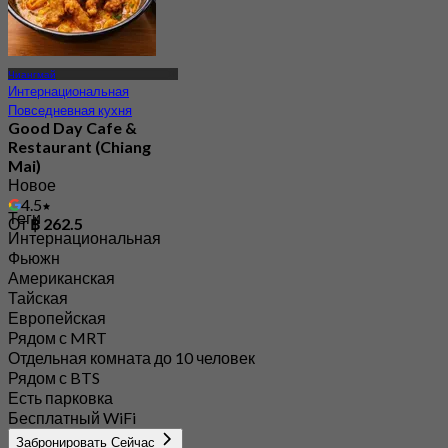
Чиангмай
Интернациональная
Повседневная кухня
Good Day Cafe &
Restaurant (Chiang
Mai)
Новое
4.5
Теги
От
฿ 262.5
Интернациональная
Фьюжн
Американская
Тайская
Европейская
Рядом с MRT
Отдельная комната до 10 человек
Рядом с BTS
Есть парковка
Бесплатный WiFi
Забронировать Сейчас