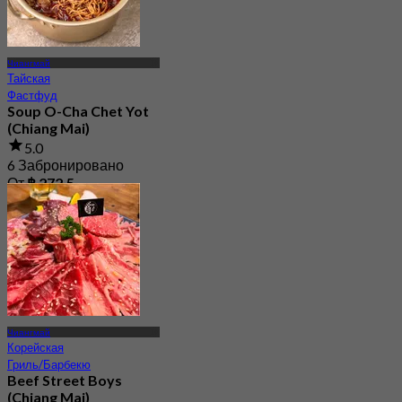
Чиангмай
Тайская
Фастфуд
Soup O-Cha Chet Yot
(Chiang Mai)
5.0
6 Забронировано
От
฿ 272.5
Чиангмай
Корейская
Гриль/Барбекю
Beef Street Boys
(Chiang Mai)