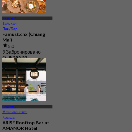
Чиангмай
Тайская
Паб/Бар
Famust.cnx (Chiang
Mai)
5.0
9 Забронировано
От
฿ 283.33
Чиангмай
Мексиканская
Крыша
ARISE Rooftop Bar at
AMANOR Hotel