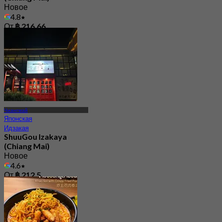
Новое
4.8
От
฿ 216.66
Чиангмай
Японская
Идзакая
ShuuGou Izakaya
(Chiang Mai)
Новое
4.6
От
฿ 212.5