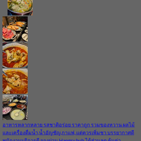
อาหารหลากหลาย รสชาติอร่อย ราคาถูก รวมของหวาน ผลไม้
และเครื่องดื่มน้ำ,น้ำอัญชัญ,กาแฟ, แต่ควรเพิ่มชา บรรยากาศดี
พนักงานบริการดี จองผ่าน Hangry hub ได้ส่วนลด คุ้มค่า