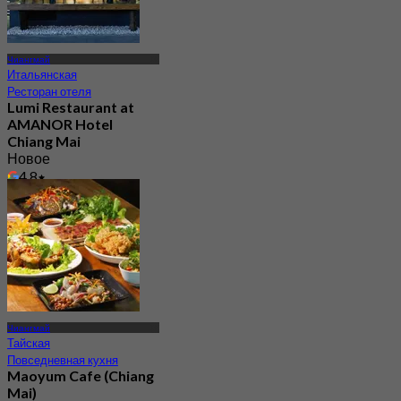
Чиангмай
Итальянская
Ресторан отеля
Lumi Restaurant at
AMANOR Hotel
Chiang Mai
Новое
4.8
От
฿ 900
Чиангмай
Тайская
Повседневная кухня
Maoyum Cafe (Chiang
Mai)