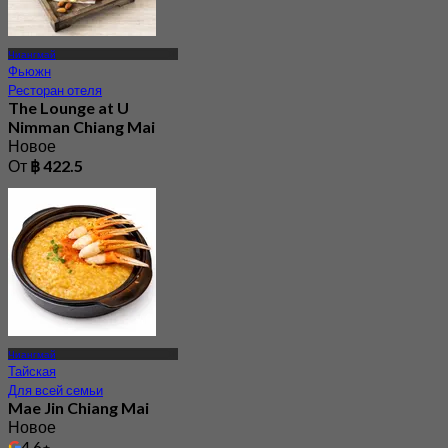
Чиангмай
Фьюжн
Ресторан отеля
The Lounge at U
Nimman Chiang Mai
Новое
От
฿ 422.5
Чиангмай
Тайская
Для всей семьи
Mae Jin Chiang Mai
Новое
4.6