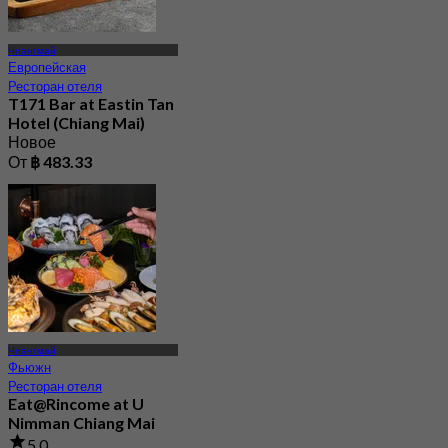
Чиангмай
Европейская
Ресторан отеля
T171 Bar at Eastin Tan
Hotel (Chiang Mai)
Новое
От
฿ 483.33
Чиангмай
Фьюжн
Ресторан отеля
Eat@Rincome at U
Nimman Chiang Mai
5.0