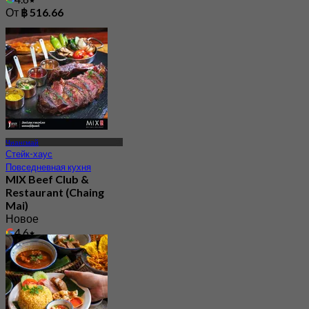
От
฿ 516.66
Чиангмай
Стейк-хаус
Повседневная кухня
MIX Beef Club &
Restaurant (Chaing
Mai)
Новое
4.6
От
฿ 645