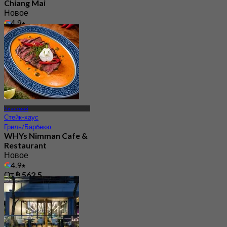
Chiang Mai
Новое
4.9
От
฿ 847.5
Чиангмай
Стейк-хаус
Гриль/Барбекю
WHYs Nimman Cafe &
Restaurant
Новое
4.9
От
฿ 562.5