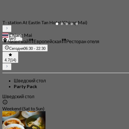
T- station At Eastin Tan Hotel (Chiang Mai)
Chiang Mai
0
Чиангмай
Европейская
Ресторан отеля
Сегодня
06:30 - 22:30
4.7
(14)
Шведский стол
Party Pack
Шведский стол
Weekend (Sat to Sun)