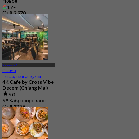
Новое
4.7
От
฿ 2,970
Чиангмай
Фьюжн
Повседневная кухня
4K Cafe by Cross Vibe
Decem (Chiang Mai)
5.0
59 Забронировано
От
฿ 372.5