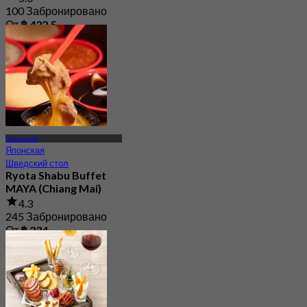
100 Забронировано
От
฿ 422.5
Чиангмай
Японская
Шведский стол
Ryota Shabu Buffet
MAYA (Chiang Mai)
4.3
245 Забронировано
От
฿ 234