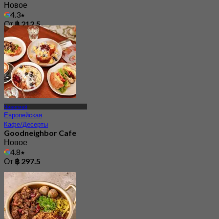
Новое
4.3
От
฿ 212.5
Чиангмай
Европейская
Кафе/Десерты
Goodneighbor Cafe
Новое
4.8
От
฿ 297.5