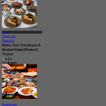
Пхукет
Японская
Омакасе
Shino Tori Omakase &
Shabu Halal (Phuket)
Новое
4.2
От
฿ 990
Корейская