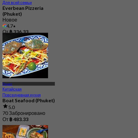
Для всей семьи
Everbean Pizzeria
(Phuket)
Новое
4.7
От
฿ 336.33
Пхукет
Китайская
Повседневная кухня
Boat Seafood (Phuket)
5.0
70 Забронировано
От
฿ 483.33