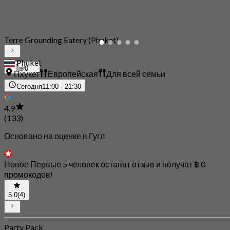
Terre Grounding Eatery (Phuket)
Phuket
0
Пхукет
Европейская
Для всей семьи
Сегодня
11:00 - 21:30
4.9
(133)
Основано на оценке в Гугл
Новое Первые 5 человек оставят отзыв и получат ฿ 0
промокодов!
5.0
(4)
Party Pack