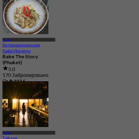
Пхукет
Интернациональная
Кафе/Десерты
Bake The Story
(Phuket)
5.0
170 Забронировано
От
฿ 237.5
Пхукет
Тайская