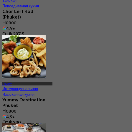
Тайская
Повседневная кухня
Chor Lert Rod
(Phuket)
Новое
4.9
От
฿ 287.5
Пхукет
Интернациональная
Изысканная кухня
Yummy Destination
Phuket
Новое
4.9
От
฿ 230