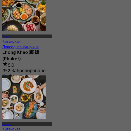
Пхукет
Китайская
Повседневная кухня
Lhong Khao 廊 饭
(Phuket)
5.0
352 Забронировано
От
฿ 363.33
Пхукет
Китайская