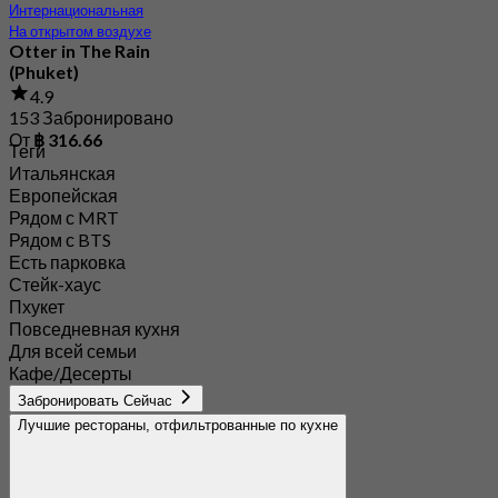
Интернациональная
На открытом воздухе
Otter in The Rain
(Phuket)
4.9
153 Забронировано
От
฿ 316.66
Теги
Итальянская
Европейская
Рядом с MRT
Рядом с BTS
Есть парковка
Стейк-хаус
Пхукет
Повседневная кухня
Для всей семьи
Кафе/Десерты
Забронировать Сейчас
Лучшие рестораны, отфильтрованные по кухне