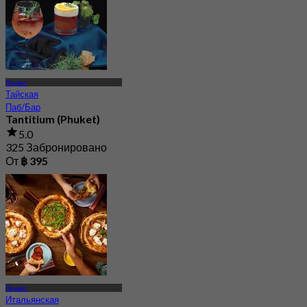
От
฿ 698
Пхукет
Тайская
Паб/Бар
Tantitium (Phuket)
5.0
325 Забронировано
От
฿ 395
Пхукет
Итальянская