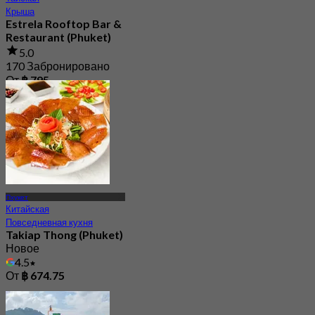
Крыша
Estrela Rooftop Bar &
Restaurant (Phuket)
5.0
170 Забронировано
От
฿ 795
Пхукет
Китайская
Повседневная кухня
Takiap Thong (Phuket)
Новое
4.5
От
฿ 674.75