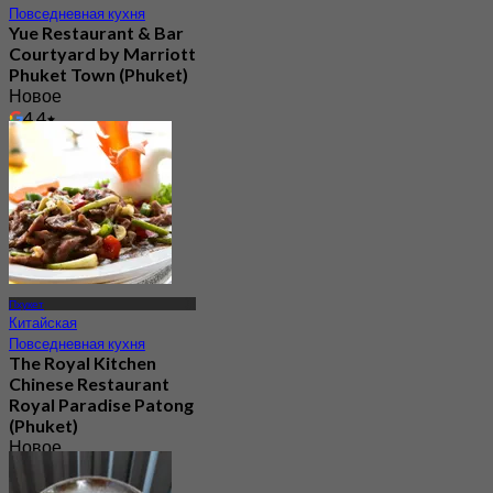
Повседневная кухня
Yue Restaurant & Bar​
Courtyard by Marriott
Phuket Town (Phuket)
Новое
4.4
От
฿ 595
Пхукет
Китайская
Повседневная кухня
The Royal Kitchen
Chinese Restaurant
Royal Paradise Patong
(Phuket)
Новое
4.1
От
฿ 750