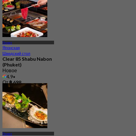
Пхукет
Японская
Шведский стол
Clear 85 Shabu Nabon
(Phuket)
Новое
4.9
От
฿ 698
Пхукет