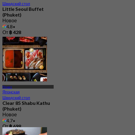
Шведский стол
Little Seoul Buffet
(Phuket)
Новое
4.8
От
฿ 428
Пхукет
Японская
Шведский стол
Clear 85 Shabu Kathu
(Phuket)
Новое
4.7
От
฿ 698