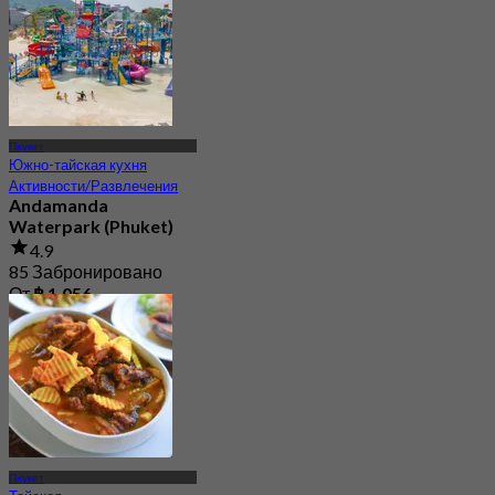
Пхукет
Южно-тайская кухня
Активности/Развлечения
Andamanda
Waterpark (Phuket)
4.9
85 Забронировано
От
฿ 1,056
Пхукет