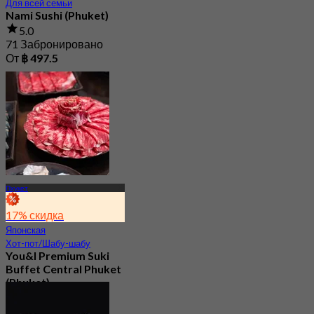
Для всей семьи
Nami Sushi (Phuket)
5.0
71 Забронировано
От
฿ 497.5
Пхукет
17% скидка
Японская
Хот-пот/Шабу-шабу
You&I Premium Suki
Buffet Central Phuket
(Phuket)
4.7
658 Забронировано