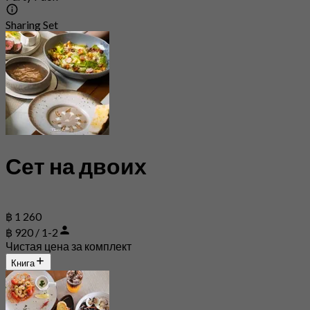
Sharing Set
Сет на двоих
฿ 1 260
฿ 920 / 1-2
Чистая цена за комплект
Книга