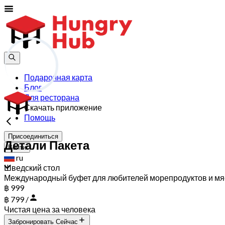
Подарочная карта
Блог
Для ресторана
Скачать приложение
Помощь
Присоединиться
Детали Пакета
Войти
ru
Шведский стол
Международный буфет для любителей морепродуктов и мя
฿ 999
฿ 799 /
Чистая цена за человека
Забронировать Сейчас