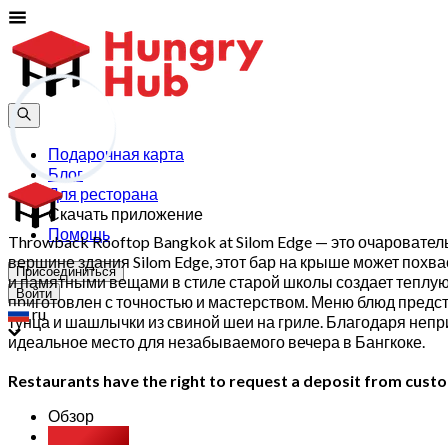
Подарочная карта
Блог
Для ресторана
Скачать приложение
Помощь
Throwback Rooftop Bangkok at Silom Edge — это очароват
вершине здания Silom Edge, этот бар на крыше может похв
Присоединиться
и памятными вещами в стиле старой школы создает теплую
Войти
приготовлен с точностью и мастерством. Меню блюд предст
ru
тунца и шашлычки из свиной шеи на гриле. Благодаря неп
идеальное место для незабываемого вечера в Бангкоке.
Restaurants have the right to request a deposit from custom
Обзор
Party Pack