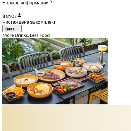
Больше информации
฿ 890 /
Чистая цена за комплект
Книга
More Drinks, Less Food