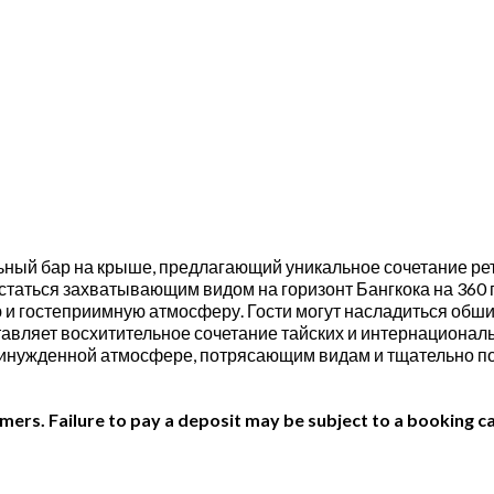
ельный бар на крыше, предлагающий уникальное сочетание 
астаться захватывающим видом на горизонт Бангкока на 360
 и гостеприимную атмосферу. Гости могут насладиться обш
авляет восхитительное сочетание тайских и интернациональ
ринужденной атмосфере, потрясающим видам и тщательно по
ers. Failure to pay a deposit may be subject to a booking ca