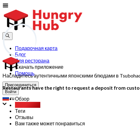
Подарочная карта
Блог
Для ресторана
Скачать приложение
Помощь
Насладитесь аутентичными японскими блюдами в Tsubohachi
Присоединиться
Restaurants have the right to request a deposit from custom
Войти
ru
Обзор
Party Pack
Теги
Отзывы
Вам также может понравиться