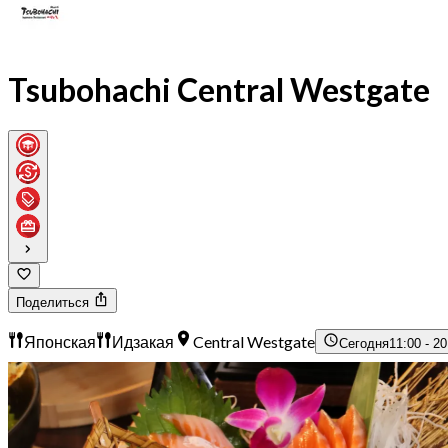
Tsubohachi Central Westgate
Поделиться
Японская
Идзакая
Central Westgate
Сегодня
11:00 - 20