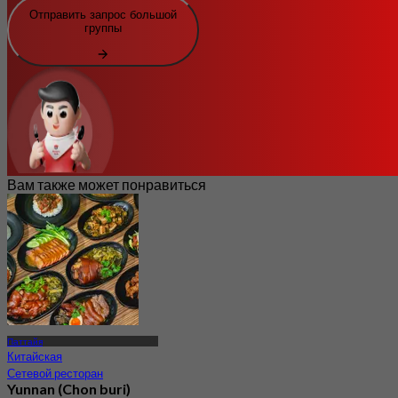
Отправить запрос большой
группы
Вам также может понравиться
Паттайя
Китайская
Сетевой ресторан
Yunnan (Chon buri)