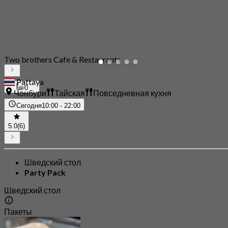
Two brothers Cafe & Restaurants
Pattaya
0
Чонбури
Тайская
Повседневная кухня
Сегодня
10:00 - 22:00
5.0
(6)
Шведский стол
Party Pack
Шведский стол
Пакеты