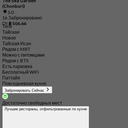
The Sea Garden
(Chonburi)
5.0
16 Забронировано
От
฿ 506.66
Теги
Тайская
Новое
Тайская Исан
Рядом с MRT
Можно с питомцами
Рядом с BTS
Есть парковка
Бесплатный WiFi
Паттайя
Повседневная кухня
Забронировать Сейчас
Достаточно свободных мест
Лучшие рестораны, отфильтрованные по кухне