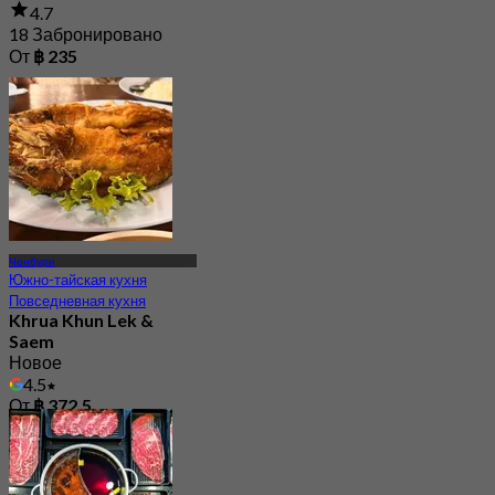
4.7
18 Забронировано
От
฿ 235
Чонбури
Южно-тайская кухня
Повседневная кухня
Khrua Khun Lek &
Saem
Новое
4.5
От
฿ 372.5