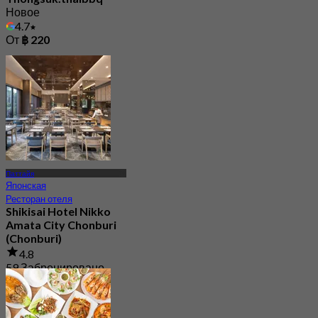
Новое
4.7
От
฿ 220
Паттайя
Японская
Ресторан отеля
Shikisai Hotel Nikko
Amata City Chonburi
(Chonburi)
4.8
59 Забронировано
От
฿ 729