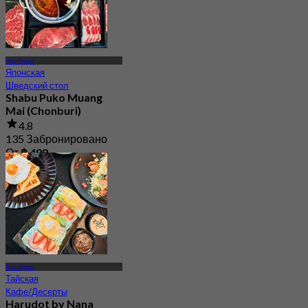
Чонбури
Японская
Шведский стол
Shabu Puko Muang
Mai (Chonburi)
4.8
135 Забронировано
От
฿ 499
Чонбури
Тайская
Кафе/Десерты
Harudot by Nana