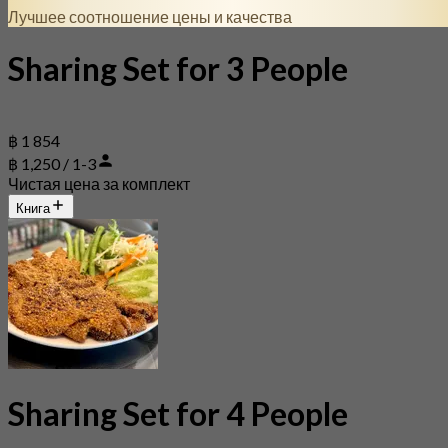
Лучшее соотношение цены и качества
Sharing Set for 3 People
฿ 1 854
฿ 1,250 / 1-3
Чистая цена за комплект
Книга
Sharing Set for 4 People