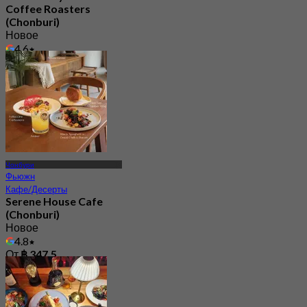
Coffee Roasters
(Chonburi)
Новое
4.6
От
฿ 263.33
Чонбури
Фьюжн
Кафе/Десерты
Serene House Cafe
(Chonburi)
Новое
4.8
От
฿ 347.5