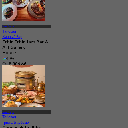
Чонбури
Тайская
Винный бар
Tchin Tchin Jazz Bar &
Art Gallery
Новое
4.9
От
฿ 306.66
Чонбури
Тайская
Гриль/Барбекю
Thongsuk.thaibbq