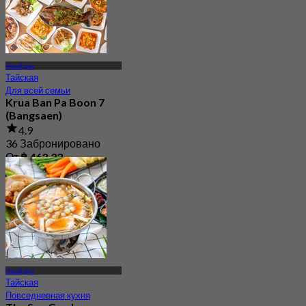
Чонбури
Тайская
Для всей семьи
Krua Ban Pa Boon 7
(Bangsaen)
4.9
36 Забронировано
От
฿ 463.33
Чонбури
Тайская
Повседневная кухня