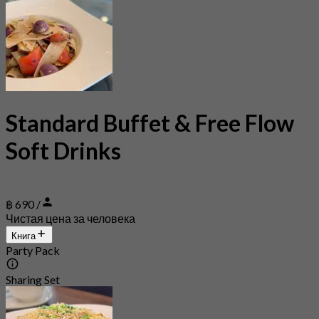
Standard Buffet & Free Flow
Soft Drinks
฿ 690 /
Чистая цена за человека
Книга
Party Pack
Sharing Set