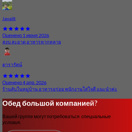
Javalit
Оценено 1 июня 2026
สงบ สะอาด อาหารหากหลาย
ดารารัตน์
Оценено 4 апр. 2026
ร้านลับในหมู่บ้าน อาหารอร่อย พนักงานใส่ใจดี แนะนำค่ะ
Обед большой компанией?
Вашей группе могут потребоваться
специальные
условия
.