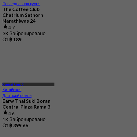
Narathiwas 24
4.7
3K Забронировано
От
฿ 189
Central Rama 3
Китайская
Для всей семьи
Earw Thai Suki Boran
Central Plaza Rama 3
4.6
1K Забронировано
От
฿ 399.66