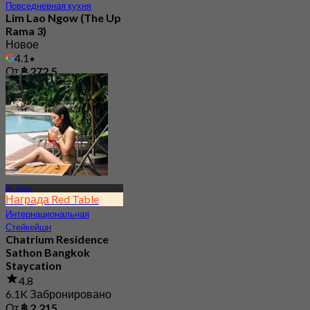
4.1
От
฿ 272.5
Ян Нава
Награда Red Table
Интернациональная
Стейкейшн
Chatrium Residence
Sathon Bangkok
Staycation
4.8
6.1K Забронировано
От
฿ 2,215