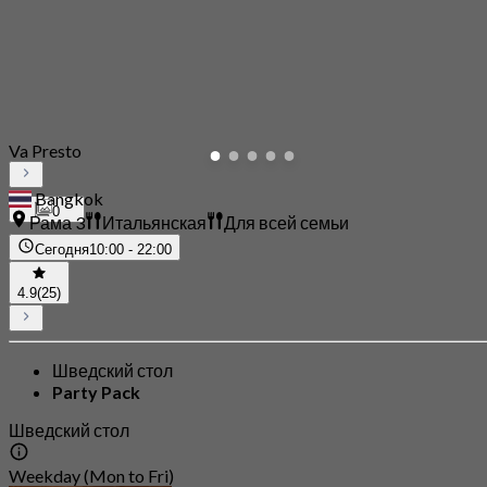
Va Presto
Bangkok
0
Рама 3
Итальянская
Для всей семьи
Сегодня
10:00 - 22:00
4.9
(25)
Шведский стол
Party Pack
Шведский стол
Weekday (Mon to Fri)