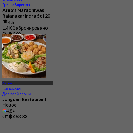
4.5
1.4K Забронировано
От
฿ 269
Сатхон
Китайская
Для всей семьи
Jonguan Restaurant
Новое
4.8
От
฿ 463.33