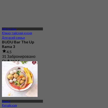
MRT Си Лом
Южно-тайская кухня
Для всей семьи
BUDU Bar The Up
Rama 3
4.5
31 Забронировано
От
฿ 362.5
Рама 3
Китайская
Повседневная кухня
Lim Lao Ngow (The Up
Rama 3)
Новое