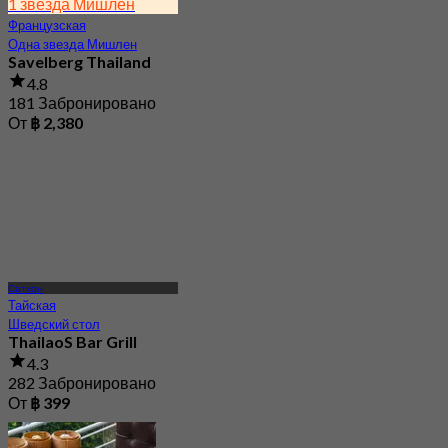
4.8
181 Забронировано
От
฿ 2,380
Сатхон
Тайская
Шведский стол
ThailaoS Bar Grill
4.3
282 Забронировано
От
฿ 399