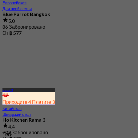
5.0
86 Забронировано
От
฿ 577
Рама 3
Приходите 4 Платите 3
Китайская
Шведский стол
Ho Kitchen Rama 3
4.4
709 Забронировано
Теги
От
฿ 590
Итальянская
Рядом с MRT
Рядом с BTS