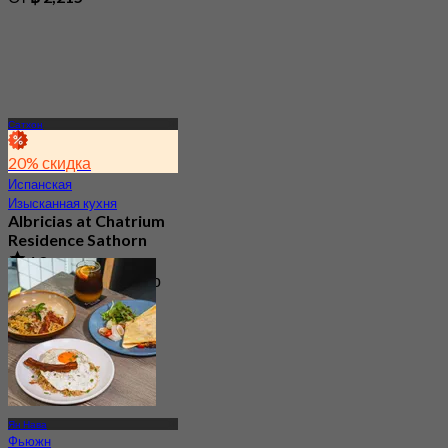
Сатхон
20% скидка
Испанская
Изысканная кухня
Albricias at Chatrium
Residence Sathorn
4.8
7.5K Забронировано
От
฿ 999
Ян Нава
Фьюжн
Повседневная кухня
The Coffee Club
Chatrium Sathorn