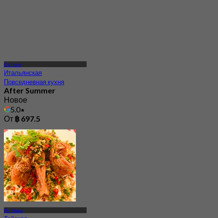
Сатхон
Итальянская
Повседневная кухня
After Summer
Новое
5.0
От
฿ 697.5
Ян Нава
Тайская
Повседневная кухня
Bu Lan Dun Mek
4.6