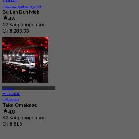
32 Забронировано
От
฿ 283.33
Сатхон
Японская
Омакасе
Taka Omakase
4.8
62 Забронировано
От
฿ 813