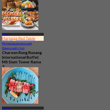
Рама 3
Награда Red Table
Интернациональная
Шведский стол
Charoen Rung Rueang
International Buffet
MS Siam Tower Rama
3
4.6
2.3K Забронировано
От
฿ 799
Сатхон
Европейская
Для всей семьи
Blue Parrot Bangkok