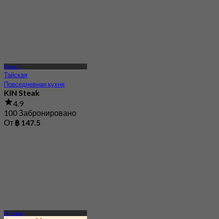
Рама 3
Тайская
Повседневная кухня
KIN Steak
4.9
100 Забронировано
От
฿ 147.5
Ян Нава
1 звезда Мишлен
Французская
Одна звезда Мишлен
Savelberg Thailand