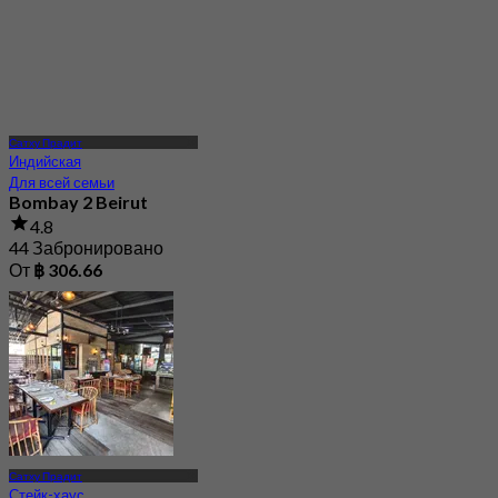
Сатху Прадит
Индийская
Для всей семьи
Bombay 2 Beirut
4.8
44 Забронировано
От
฿ 306.66
Сатху Прадит
Стейк-хаус
Гриль/Барбекю
Arno's Naradhiwas
Rajanagarindra Soi 20