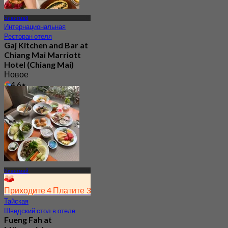
Чиангмай
Интернациональная
Ресторан отеля
Gaj Kitchen and Bar at
Chiang Mai Marriott
Hotel (Chiang Mai)
Новое
4.6
От
฿ 890
Чиангмай
Приходите 4 Платите 3
Тайская
Шведский стол в отеле
Fueng Fah at