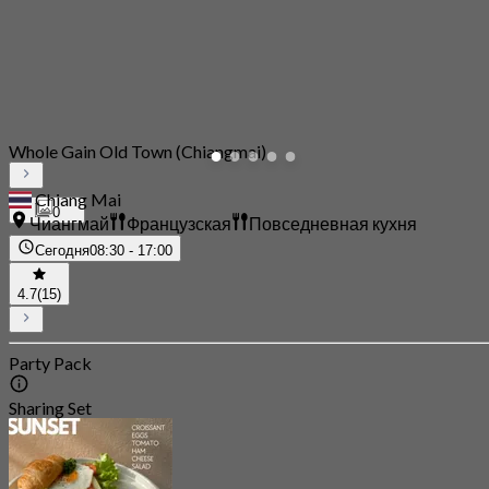
Whole Gain Old Town (Chiangmai)
Chiang Mai
0
Чиангмай
Французская
Повседневная кухня
Сегодня
08:30 - 17:00
4.7
(15)
Party Pack
Sharing Set