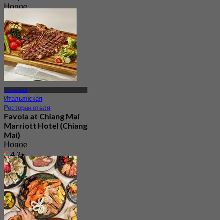
Новое
4.4
От
฿ 297.5
Чиангмай
Итальянская
Ресторан отеля
Favola at Chiang Mai
Marriott Hotel (Chiang
Mai)
Новое
4.2
От
฿ 1,590