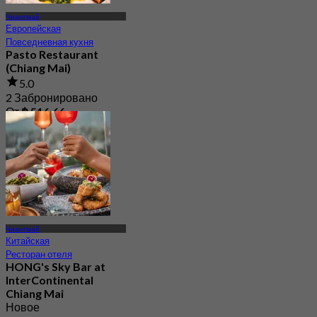
Чиангмай
Европейская
Повседневная кухня
Pasto Restaurant
(Chiang Mai)
5.0
2 Забронировано
От
฿ 516.66
Чиангмай
Китайская
Ресторан отеля
HONG's Sky Bar at
InterContinental
Chiang Mai
Новое