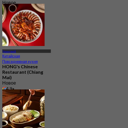
Новое
4.9
От
฿ 625
Чиангмай
Китайская
Повседневная кухня
HONG's Chinese
Restaurant (Chiang
Mai)
Новое
4.9
От
฿ 944