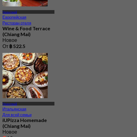
Чиангмай
Европейская
Ресторан отеля
Wine & Food Terrace
(Chiang Mai)
Новое
От
฿ 522.5
Чиангмай
Итальянская
Для всей семьи
iUPizza Homemade
(Chiang Mai)
Новое