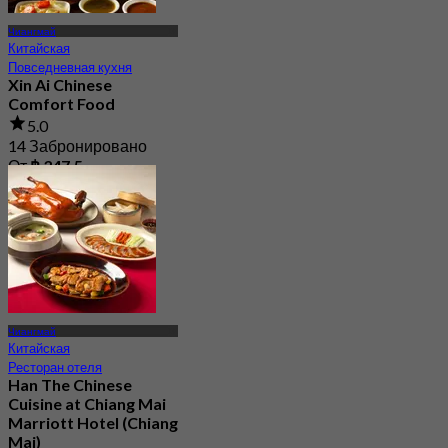
Чиангмай
Китайская
Повседневная кухня
Xin Ai Chinese
Comfort Food
5.0
14 Забронировано
От
฿ 347.5
Чиангмай
Китайская
Ресторан отеля
Han The Chinese
Cuisine at Chiang Mai
Marriott Hotel (Chiang
Mai)