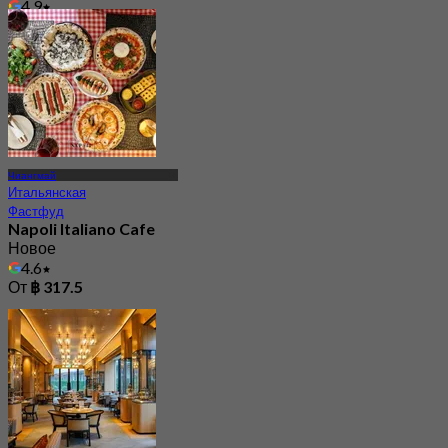
4.9
От
฿ 337.5
Чиангмай
Итальянская
Фастфуд
Napoli Italiano Cafe
Новое
4.6
От
฿ 317.5