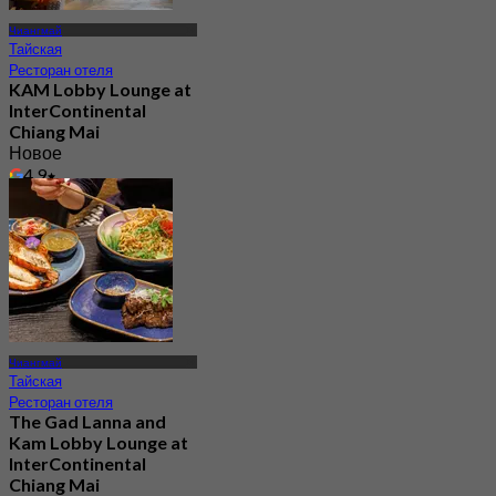
Чиангмай
Тайская
Ресторан отеля
KAM Lobby Lounge at
InterContinental
Chiang Mai
Новое
4.9
От
฿ 625
Чиангмай
Тайская
Ресторан отеля
The Gad Lanna and
Kam Lobby Lounge at
InterContinental
Chiang Mai