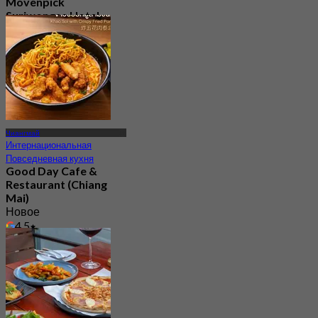
Mövenpick
Suriwongse Hotel
(Chiang Mai)
4.4
128 Забронировано
От
฿ 262.5
Чиангмай
Интернациональная
Повседневная кухня
Good Day Cafe &
Restaurant (Chiang
Mai)
Новое
4.5
От
฿ 262.5