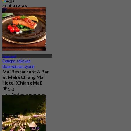
4.8
От
฿ 416.66
Чиангмай
Северо-тайская
Изысканная кухня
Mai Restaurant & Bar
at Meliá Chiang Mai
Hotel (Chiang Mai)
5.0
115 Забронировано
От
฿ 425