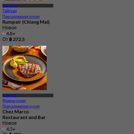
Чиангмай
Тайская
Повседневная кухня
Rumpair (Chiang Mai)
Новое
4.8
От
฿ 272.5
Чиангмай
Французская
Повседневная кухня
Chez Marco
Restaurant and Bar
Новое
4.5