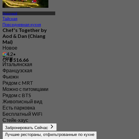
Чиангмай
Тайская
Повседневная кухня
Chef's Together by
Aod & Dan (Chiang
Mai)
Новое
4.2
Теги
От
฿ 516.66
Итальянская
Французская
Фьюжн
Рядом с MRT
Можно с питомцами
Рядом с BTS
Живописный вид
Есть парковка
Бесплатный WiFi
Стейк-хаус
Забронировать Сейчас
Лучшие рестораны, отфильтрованные по кухне