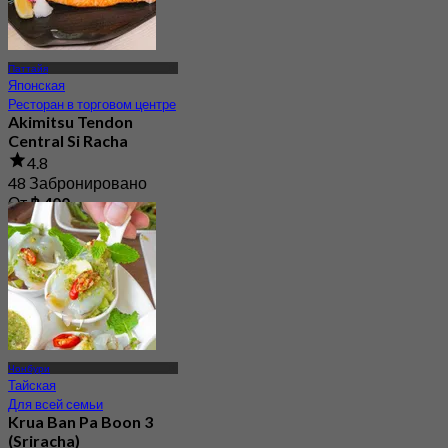
Паттайя
Японская
Ресторан в торговом центре
Akimitsu Tendon
Central Si Racha
4.8
48 Забронировано
От
฿ 400
Чонбури
Тайская
Для всей семьи
Krua Ban Pa Boon 3
(Sriracha)