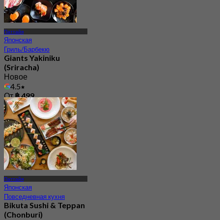
Паттайя
Японская
Гриль/Барбекю
Giants Yakiniku
(Sriracha)
Новое
4.5
От
฿ 499
Паттайя
Японская
Повседневная кухня
Bikuta Sushi & Teppan
(Chonburi)