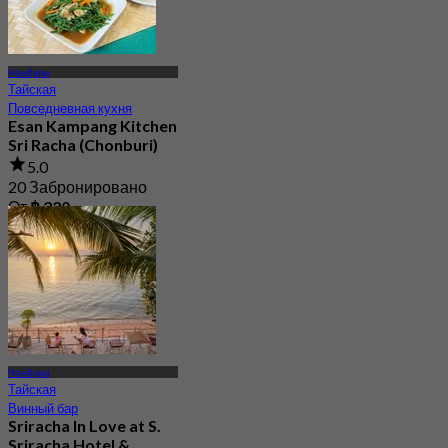
Чонбури
Тайская
Повседневная кухня
Esan Kampang Kitchen
Sri Racha (Chonburi)
5.0
20 Забронировано
От
฿ 220
Чонбури
Тайская
Винный бар
Sriracha In Love at S.
Sriracha Hotel &