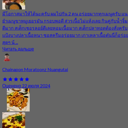
มีโอกาสมาให้ได้นะครับ ผมไปกัน 2 คน อร่อยมากทุกเมนูครับ แน
ยำเมนูขาหมูเยอรมัน กรอบพอดี ส่วรเนื้อไม่แห้งเลย กินคู่กับน้ำจิ้ม
ดีมาก สเต็กเชอรลอย์ดีเลยหอมเนื้อมาก สเต็กปลาทอดต้องสั่งครับ
แป้งบางปลาเนื้อหนา ซอสครีมอร่อยมาก เกาเหลาเนื้อตุ๋นนี่ก็อร่อ
สุดๆ น้ ...
Читать дальше
Chainapon Moratoonz Nuangutai
Оценено 22 июля 2024