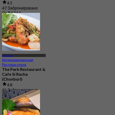
4.5
47 Забронировано
От
฿ 574.5
Чонбури
Интернациональная
Ресторан отеля
The Park Restaurant &
Cafe Si Racha
(Chonburi)
4.8
36 Забронировано
От
฿ 256.66