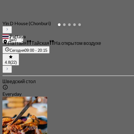
Yin D House (Chonburi)
Pattaya
0
Паттайя
Тайская
На открытом воздухе
Сегодня
09:00 - 20:15
4.8
(22)
Шведский стол
Everyday