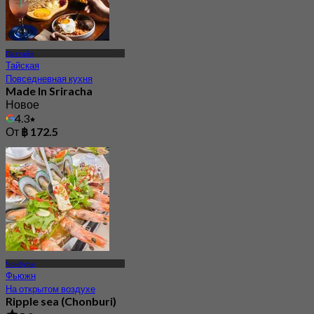
Паттайя
Тайская
Повседневная кухня
Made In Sriracha
Новое
4.3
От
฿ 172.5
Чонбури
Фьюжн
На открытом воздухе
Ripple sea (Chonburi)