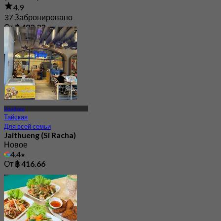
4.9
37 Забронировано
От
฿ 483.33
Чонбури
Тайская
Для всей семьи
Jaithueng (Si Racha)
Новое
4.4
От
฿ 416.66