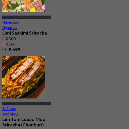
Чонбури
Японская
Идзакая
Umi Sashimi Sriracha
Новое
4.9
От
฿ 699
Чонбури
Тайская
Фастфуд
Lim Tom Luead Moo
Sriracha (Chonburi)