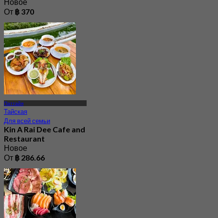
Новое
От
฿ 370
Паттайя
Тайская
Для всей семьи
Kin A Rai Dee Cafe and
Restaurant
Новое
От
฿ 286.66