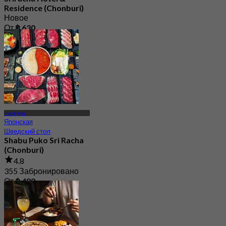
Residence (Chonburi)
Новое
От
฿ 630
Чонбури
Японская
Шведский стол
Shabu Puko Sri Racha
(Chonburi)
4.8
355 Забронировано
От
฿ 499