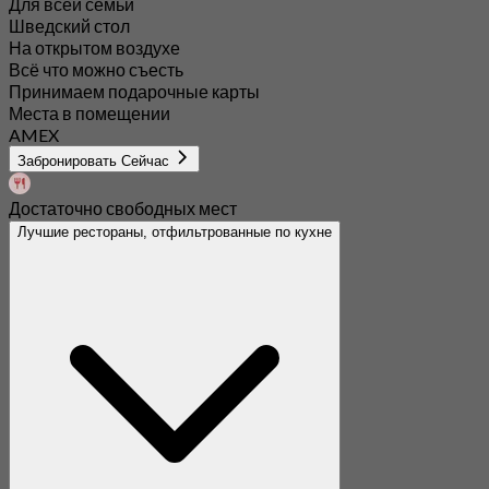
Для всей семьи
Шведский стол
На открытом воздухе
Всё что можно съесть
Принимаем подарочные карты
Места в помещении
AMEX
Забронировать Сейчас
Достаточно свободных мест
Лучшие рестораны, отфильтрованные по кухне