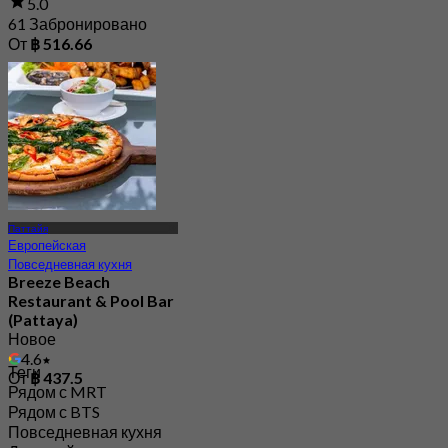
5.0
61 Забронировано
От
฿ 516.66
Паттайя
Европейская
Повседневная кухня
Breeze Beach
Restaurant & Pool Bar
(Pattaya)
Новое
4.6
Теги
От
฿ 437.5
Рядом с MRT
Рядом с BTS
Повседневная кухня