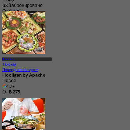
33 Забронировано
От
฿ 339
Банг Кхэ
Тайская
Повседневная кухня
Hooligan by Apache
Новое
4.7
От
฿ 275