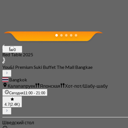
0
Red Table 2025
You&I Premium Suki Buffet The Mall Bangkae
Bangkok
Калапапруек
Японская
Хот-пот/Шабу-шабу
Сегодня
11:00 - 21:00
4.7
(2.4K)
Шведский стол