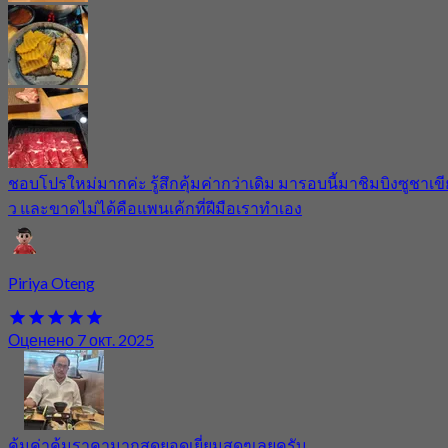
ชอบโปรใหม่มากค่ะ​ รู้สึกคุ้มค่ากว่าเดิม​ มารอบนี้มาชิมบิงซูชาเขีย
ว​ และขาดไม่ได้คือแพนเค้กที่ฝีมือเราทำเอง
Piriya Oteng
Оценено 7 окт. 2025
คุ้มค่าคุ้มราคามากสุดยอดเยี่ยมสุดๆเลยครับ