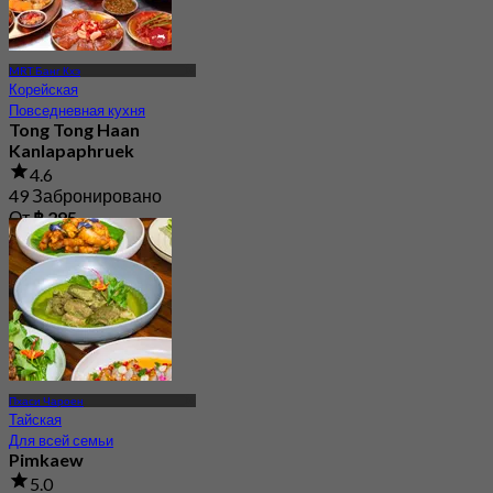
MRT Банг Кхэ
Корейская
Повседневная кухня
Tong Tong Haan
Kanlapaphruek
4.6
49 Забронировано
От
฿ 295
Пхаси Чароен
Тайская
Для всей семьи
Pimkaew
5.0