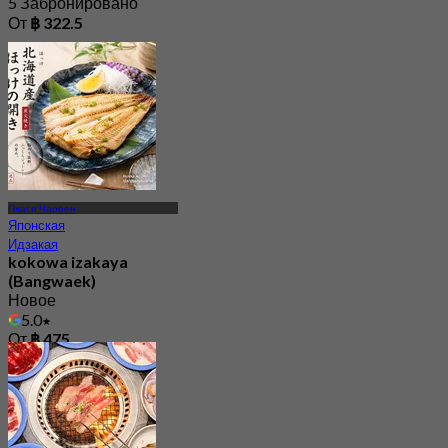
5 Забронировано
От
฿ 322.5
Пхаси Чароен
Японская
Идзакая
kokowa izakaya
(Bangwaek)
Новое
5.0
От
฿ 475