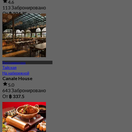
4.6
113 Забронировано
От
฿ 224.75
Пхуттхамонтхон
Тайская
На набережной
Canale House
5.0
643 Забронировано
От
฿ 337.5