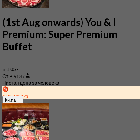
(1st Aug onwards) You & I
Premium: Super Premium
Buffet
฿ 1 057
От ฿ 913 /
Чистая цена за человека
15% скидка
Книга