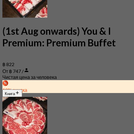
(1st Aug onwards) You & I
Premium: Premium Buffet
฿ 822
От ฿ 747 /
Чистая цена за человека
10% скидка
Книга