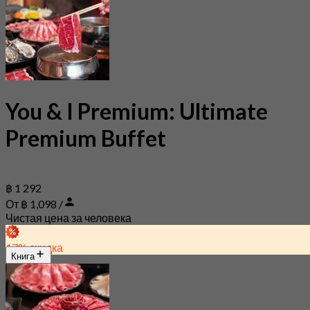
You & I Premium: Ultimate
Premium Buffet
฿ 1 292
От ฿ 1,098 /
Чистая цена за человека
17% скидка
Книга