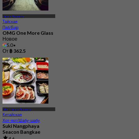
Пхаси Чароен
Тайская
Паб/Бар
OMG One More Glass
Новое
5.0
От
฿ 362.5
MRT Пхаси Чароен
Китайская
Хот-пот/Шабу-шабу
Suki Nangphaya
Seacon Bangkae
4.6