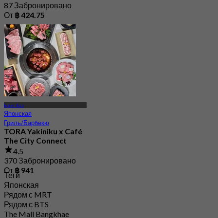
87 Забронировано
От
฿ 424.75
Банг Кхэ
Японская
Гриль/Барбекю
TORA Yakiniku x Café
The City Connect
4.5
370 Забронировано
От
฿ 941
Теги
Японская
Рядом с MRT
Рядом с BTS
The Mall Bangkhae