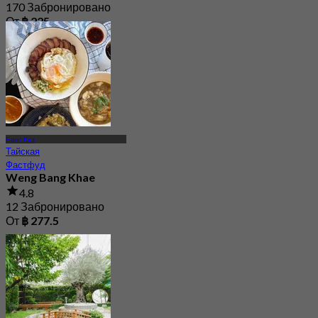
170 Забронировано
От
฿ 225
Банг Кхэ
Тайская
Фастфуд
Weng Bang Khae
4.8
12 Забронировано
От
฿ 277.5