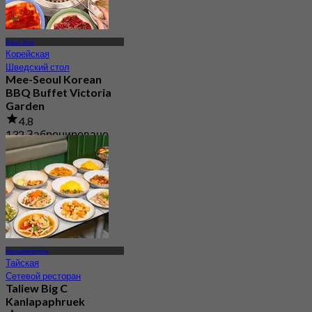
Банг Кхэ
Корейская
Шведский стол
Mee-Seoul Korean
BBQ Buffet Victoria
Garden
4.8
132 Забронировано
От
฿ 335
Калапапруек
Тайская
Сетевой ресторан
Taliew Big C
Kanlapaphruek