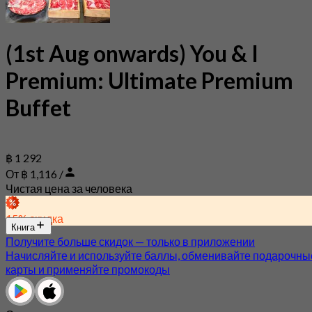
(1st Aug onwards) You & I
Premium: Ultimate Premium
Buffet
฿ 1 292
От ฿ 1,116 /
Чистая цена за человека
15% скидка
Книга
Получите больше скидок — только в приложении
Начисляйте и используйте баллы, обменивайте подарочны
карты и применяйте промокоды