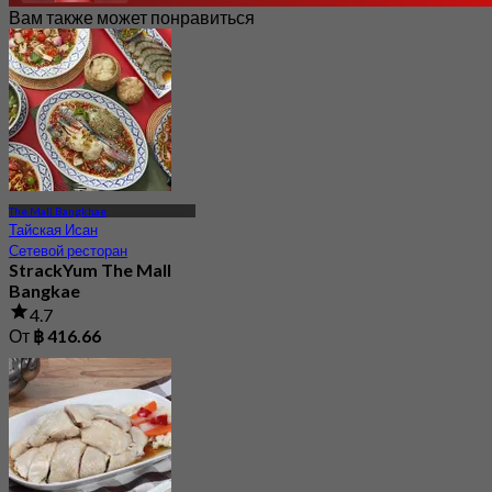
Вам также может понравиться
The Mall Bangkhae
Тайская Исан
Сетевой ресторан
StrackYum The Mall
Bangkae
4.7
От
฿ 416.66