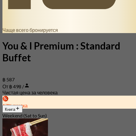
Чаще всего бронируется
You & I Premium : Standard
Buffet
฿ 587
От ฿ 498 /
Чистая цена за человека
17% скидка
Книга
Weekend (Sat to Sun)