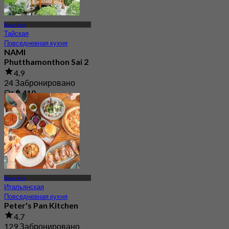
Банг Кхэ
Тайская
Повседневная кухня
NAMI
Phutthamonthon Sai 2
4.9
24 Забронировано
От
฿ 410
Банг Кхэ
Итальянская
Повседневная кухня
Peter's Pan Kitchen
4.7
129 Забронировано