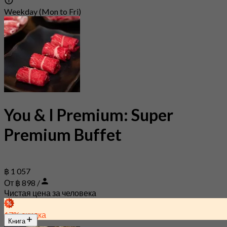
Weekday (Mon to Fri)
You & I Premium: Super
Premium Buffet
฿ 1 057
От ฿ 898 /
Чистая цена за человека
17% скидка
Книга