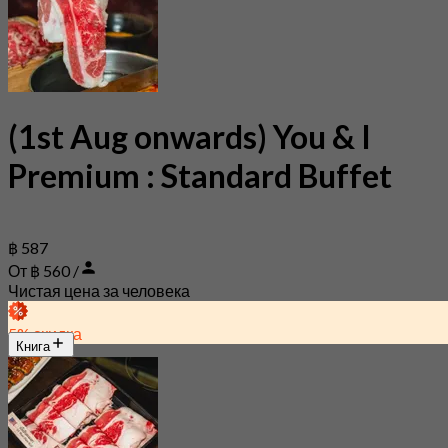
(1st Aug onwards) You & I
Premium : Standard Buffet
฿ 587
От ฿ 560 /
Чистая цена за человека
5% скидка
Книга