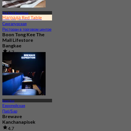
The Mall Bangkhae
Награда Red Table
Сингапурская
Ресторан в торговом центре
Boon Tong Kee The
Mall Lifestore
Bangkae
4.7
255 Забронировано
От
฿ 362.5
Банг Кхэ
Европейская
Паб/Бар
Brewave
Kanchanapisek
4.7