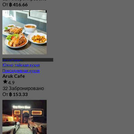
От
฿ 416.66
Пхаси Чароен
Южно-тайская кухня
Повседневная кухня
Aruk Cafe
4.9
32 Забронировано
От
฿ 153.33