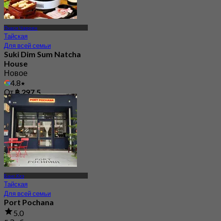
Пхаси Чароен
Тайская
Для всей семьи
Suki Dim Sum Natcha
House
Новое
4.8
От
฿ 297.5
Банг Кхэ
Тайская
Для всей семьи
Port Pochana
5.0