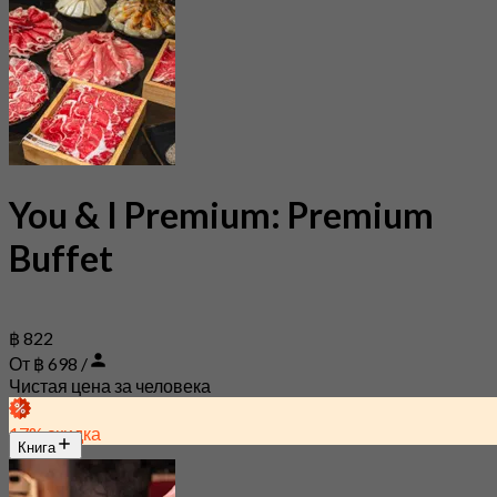
You & I Premium: Premium
Buffet
฿ 822
От ฿ 698 /
Чистая цена за человека
17% скидка
Книга