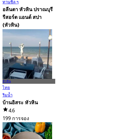
ทานชิล ๆ
อลีนตา หัวหิน ปราณบุรี
รีสอร์ต แอนด์ สปา
(หัวหิน)
4.9
148 การจอง
จาก
฿ 799
หัวหิน
ไทย
ริมน้ำ
บ้านอิสระ หัวหิน
4.6
199 การจอง
จาก
฿ 595