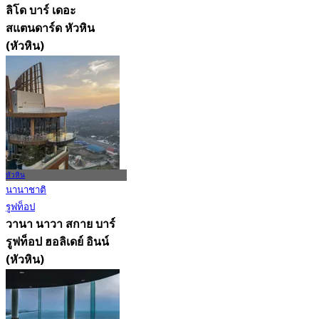
ลิโด บาร์ เดอะ
สแตนดาร์ด หัวหิน
(หัวหิน)
5.0
1K การจอง
จาก
฿ 595
หัวหิน
นานาชาติ
รูฟท็อป
วานา นาวา สกาย บาร์
รูฟท็อป ฮอลิเดย์ อินน์
(หัวหิน)
4.8
2.7K การจอง
จาก
฿ 647.5