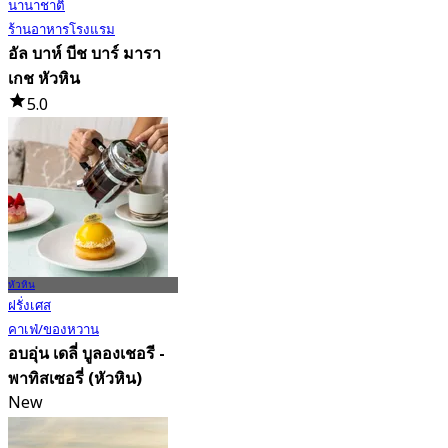
นานาชาติ
ร้านอาหารโรงแรม
อัล บาห์ บีช บาร์ มารา
เกช หัวหิน
5.0
123 การจอง
จาก
฿ 472
หัวหิน
ฝรั่งเศส
คาเฟ่/ของหวาน
อบอุ่น เดลี่ บูลองเชอรี -
พาทิสเซอรี่ (หัวหิน)
New
4.5