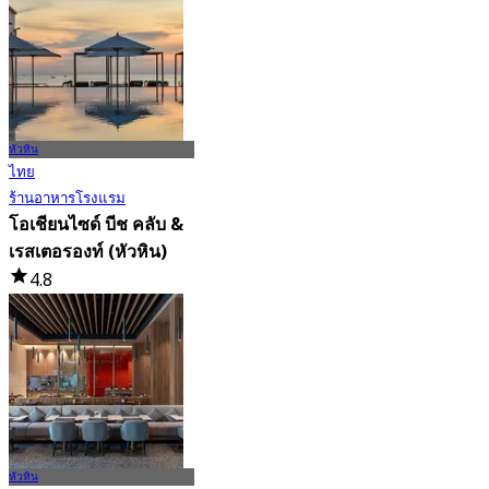
จาก
฿ 1,399
หัวหิน
ไทย
ร้านอาหารโรงแรม
โอเชียนไซด์ บีช คลับ &
เรสเตอรองท์ (หัวหิน)
4.8
1.3K การจอง
จาก
฿ 750
หัวหิน