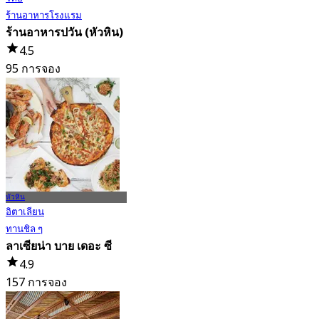
ร้านอาหารโรงแรม
ร้านอาหารปวัน (หัวหิน)
4.5
95 การจอง
จาก
฿ 416
หัวหิน
อิตาเลียน
ทานชิล ๆ
ลาเซียน่า บาย เดอะ ซี
4.9
157 การจอง
จาก
฿ 650