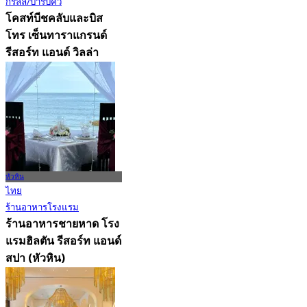
กริลล์/บาร์บีคิว
โคสท์บีชคลับและบิส
โทร เซ็นทาราแกรนด์
รีสอร์ท แอนด์ วิลล่า
(หัวหิน)
4.7
357 การจอง
จาก
฿ 615
หัวหิน
ไทย
ร้านอาหารโรงแรม
ร้านอาหารชายหาด โรง
แรมฮิลตัน รีสอร์ท แอนด์
สปา (หัวหิน)
5.0
118 การจอง