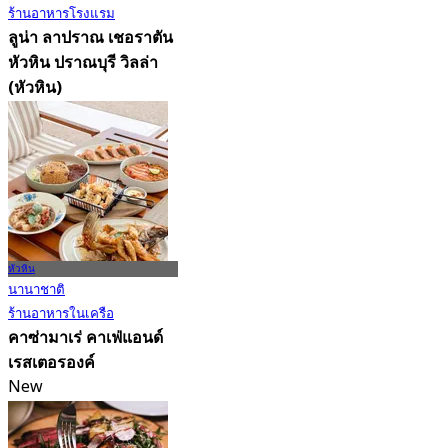
ร้านอาหารโรงแรม
ลูน่า ลาปราณ เชอราตัน
หัวหิน ปราณบุรี วิลล่า
(หัวหิน)
New
4.3
จาก
฿ 396
หัวหิน
นานาชาติ
ร้านอาหารในเครือ
คาซ่ามาเร่ คาเฟ่แอนด์
เรสเตอรองค์
New
4.2
จาก
฿ 622