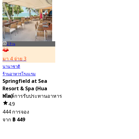
481 การจอง
จาก
฿ 615
2 ร้าน
มา 4 จ่าย 3
นานาชาติ
ร้านอาหารโรงแรม
Springfield at Sea
Resort & Spa (Hua
Hin)
สไตล์การรับประทานอาหาร
4.9
444 การจอง
จาก
฿ 449