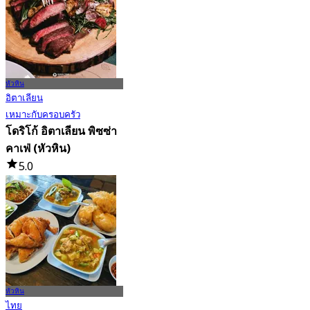
หัวหิน
อิตาเลียน
เหมาะกับครอบครัว
โดริโก้ อิตาเลียน พิซซ่า
คาเฟ่ (หัวหิน)
5.0
58 การจอง
จาก
฿ 562
หัวหิน
ไทย