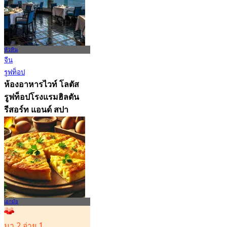
หัวหิน
จีน
รูฟท็อป
ห้องอาหารไวท์ โลตัส
รูฟท็อปโรงแรมฮิลตัน
รีสอร์ท แอนด์ สปา
(หัวหิน)
4.9
3.3K การจอง
จาก
฿ 700
เอกมัย
มา 2 จ่าย 1