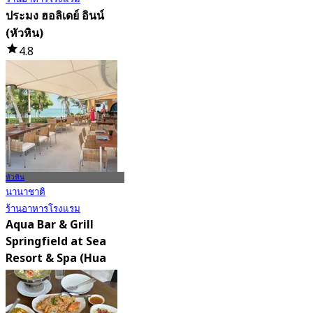
ประมง ฮอลิเดย์ อินน์
(หัวหิน)
4.8
732 การจอง
จาก
฿ 630
หัวหิน
นานาชาติ
ร้านอาหารโรงแรม
Aqua Bar & Grill
Springfield at Sea
Resort & Spa (Hua
Hin)
4.8
407 การจอง