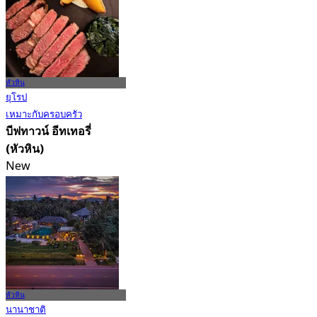
หัวหิน
ยุโรป
เหมาะกับครอบครัว
บีฟทาวน์ อีทเทอรี่
(หัวหิน)
New
4.6
จาก
฿ 745
หัวหิน
นานาชาติ