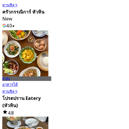
ทานชิล ๆ
ครัวกรรณิการ์ หัวหิน
New
4.0
จาก
฿ 222
หัวหิน
อาหารใต้
ทานชิล ๆ
โปรดปราน Eatery
(หัวหิน)
4.8
82 การจอง
จาก
฿ 422