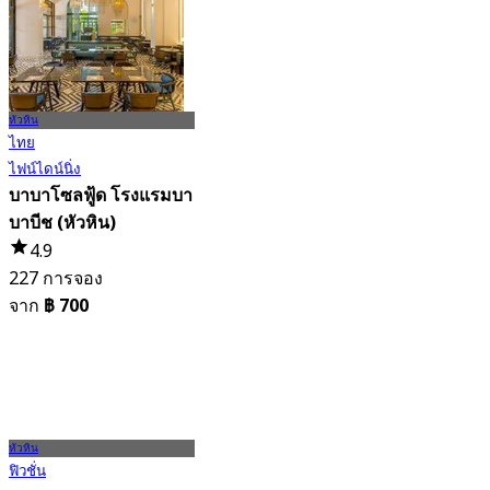
จาก
฿ 2,250
หัวหิน
ไทย
ไฟน์ไดน์นิ่ง
บาบาโซลฟู้ด โรงแรมบา
บาบีช (หัวหิน)
4.9
227 การจอง
จาก
฿ 700
หัวหิน
ฟิวชั่น