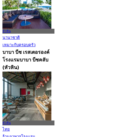
หัวหิน
นานาชาติ
เหมาะกับครอบครัว
บาบา บีช เรสเตอรองค์
โรงแรมบาบา บีชคลับ
(หัวหิน)
4.8
776 การจอง
จาก
฿ 796.66
หัวหิน
ไทย
ร้านอาหารโรงแรม