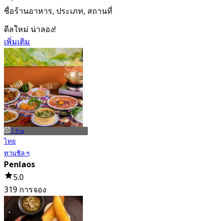
ชื่อร้านอาหาร, ประเภท, สถานที่
ดีลใหม่ น่าลอง!
เพิ่มเติม
7 ร้าน
ไทย
ทานชิล ๆ
Penlaos
5.0
319 การจอง
จาก
฿ 262