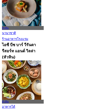
หัวหิน
นานาชาติ
ร้านอาหารโรงแรม
ไอซี บีช บาร์ วีรันดา
รีสอร์ท แอนด์ วิลล่า
(หัวหิน)
New
4.5
จาก
฿ 837.5
หัวหิน
อาหารใต้