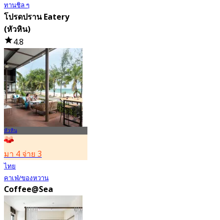
ทานชิล ๆ
โปรดปราน Eatery
(หัวหิน)
4.8
88 การจอง
จาก
฿ 422.5
หัวหิน
มา 4 จ่าย 3
ไทย
คาเฟ่/ของหวาน
Coffee@Sea
Springfield at Sea
Resort & Spa (Hua