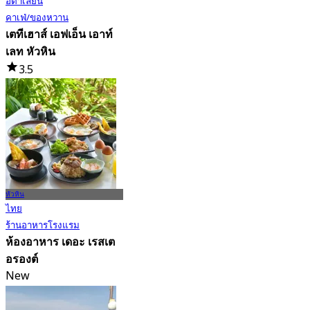
อิตาเลียน
คาเฟ่/ของหวาน
เตทีเฮาส์ เอฟเอ็น เอาท์
เลท หัวหิน
3.5
39 การจอง
จาก
฿ 425
หัวหิน
ไทย
ร้านอาหารโรงแรม
ห้องอาหาร เดอะ เรสเต
อรองต์
New
จาก
฿ 680