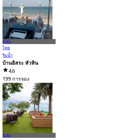
หัวหิน
ไทย
ริมน้ำ
บ้านอิสระ หัวหิน
4.6
199 การจอง
จาก
฿ 595
หัวหิน