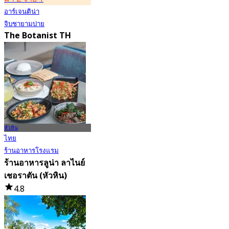
อาร์เจนติน่า
จิบชายามบ่าย
The Botanist TH
4.4
2.7K การจอง
จาก
฿ 1
หัวหิน
ไทย
ร้านอาหารโรงแรม
ร้านอาหารลูน่า ลาไนย์
เชอราตัน (หัวหิน)
4.8
1.2K การจอง
จาก
฿ 397.5