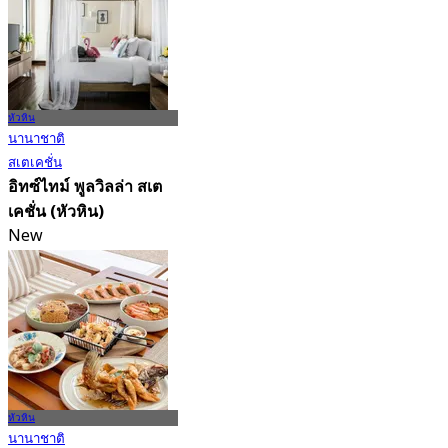
Hin)
4.9
37 การจอง
จาก
฿ 449.25
หัวหิน
นานาชาติ
สเตเคชั่น
อิทซ์ไทม์ พูลวิลล่า สเต
เคชั่น (หัวหิน)
New
4.3
จาก
฿ 1,666.5
หัวหิน
นานาชาติ