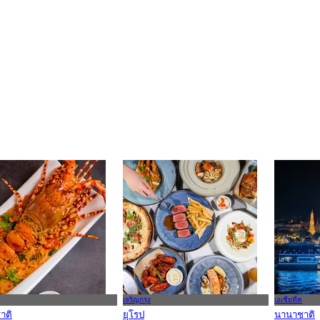
เจริญกรุง
เอเชียทีค
าติ
ยุโรป
นานาชาติ