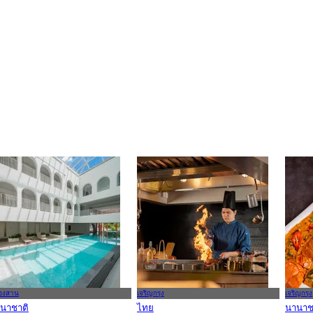
องสาน
เจริญกรุง
เจริญกรุง
นาชาติ
ไทย
นานาช