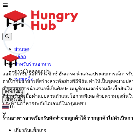
ส่วนลด
บล็อก
สำหรับร้านอาหาร
ดาวน์โหลดแอปฯ
แอมโบรเซีย แอท เทน ซิกซ์ ฮันเดรด นำเสนอประสบการณ์การรับ
ช่วยเหลือ
ตาเข้ากับอาหารที่สร้างสรรค์อย่างพิถีพิถัน ทำให้เป็นจุดหมา
เยี่ยมและการนำเสนอที่เป็นศิลปะ เมนูซิกเนเจอร์รวมถึงเนื้อสัน
ลงทะเบียน
ดีสำหรับทั้งมื้อค่ำแบบส่วนตัวและโอกาสพิเศษ ด้วยความมุ่งมั่น
เข้าสู่ระบบ
ประทานอาหารระดับไฮเอนด์ในกรุงเทพฯ
th
ร้านอาหารอาจเรียกรับมัดจำจากลูกค้าได้ หากลูกค้าไม่ดำเนินกา
เกี่ยวกับแพ็กเกจ