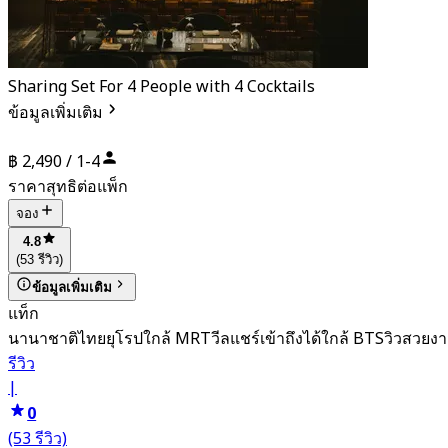
Sharing Set For 4 People with 4 Cocktails
ข้อมูลเพิ่มเติม
฿ 2,490 / 1-4
ราคาสุทธิต่อแพ็ก
จอง
4.8
(53 รีวิว)
ข้อมูลเพิ่มเติม
แท็ก
นานาชาติ
ไทย
ยุโรป
ใกล้ MRT
วีลแชร์เข้าถึงได้
ใกล้ BTS
วิวสวยง
รีวิว
|
0
(53 รีวิว)