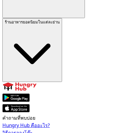
ร้านอาหารยอดนิยมในแต่ละย่าน
คำถามที่พบบ่อย
Hungry Hub คืออะไร?
วิธีการจองโต๊ะ