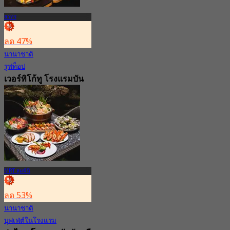
สาทร
ลด 47%
นานาชาติ
รูฟท็อป
เวอร์ทิโก้ทู โรงแรมบัน
ยันทรีกรุงเทพ
4.8
28.7K การจอง
จาก
฿ 799
MRT ลุมพินี
ลด 53%
นานาชาติ
บุฟเฟ่ต์ในโรงแรม