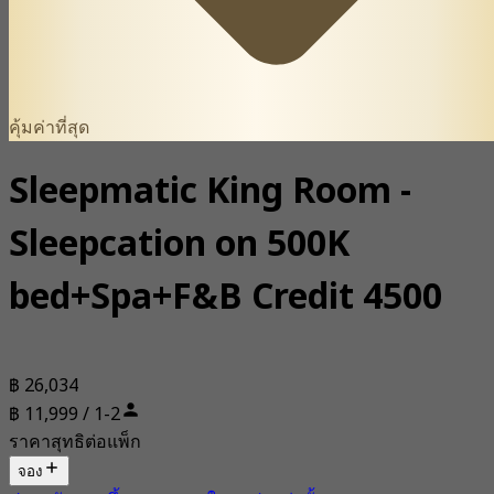
คุ้มค่าที่สุด
Sleepmatic King Room -
Sleepcation on 500K
bed+Spa+F&B Credit 4500
฿ 26,034
฿ 11,999 / 1-2
ราคาสุทธิต่อแพ็ก
จอง