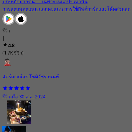
ประหยัดมากขึ้น — เฉพาะในแอปฯ เท่านั้น
การสะสมคะแนน แลกคะแนน การใช้กิฟต์การ์ดและโค้ดส่วนลด
รีวิว
|
4.8
(1.7K รีวิว)
ฉัตร์ฌาณ์อร โชติวัชรานนท์
รีวิวเมื่อ 30 ส.ค. 2024