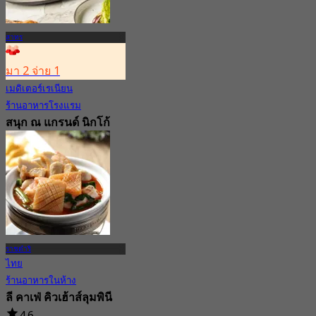
สาทร
มา 2 จ่าย 1
เมดิเตอร์เรเนียน
ร้านอาหารโรงแรม
สนุก ณ แกรนด์ นิกโก้
กรุงเทพฯ สาทร
New
4.8
จาก
฿ 550
ราชดำริ
ไทย
ร้านอาหารในห้าง
ลี คาเฟ่ คิวเฮ้าส์ลุมพินี