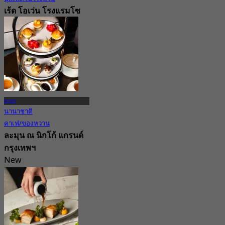
เร้ด โอเว่น โรงแรมโซ
แบงคอก
4.6
15.8K การจอง
จาก
฿ 800
สาทร
นานาชาติ
คาเฟ่/ของหวาน
ละมุน ณ นิกโก้ แกรนด์
กรุงเทพฯ
New
5.0
จาก
฿ 1,120