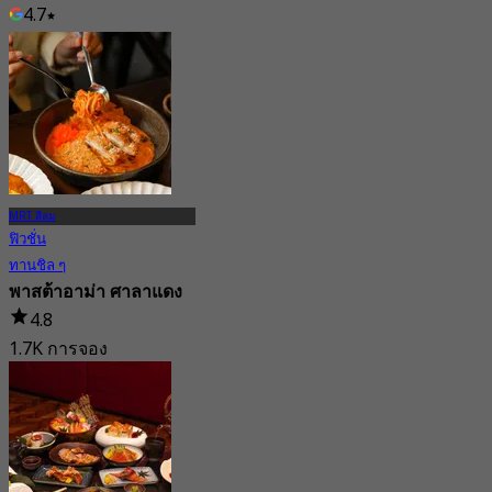
4.7
จาก
฿ 359
MRT สีลม
ฟิวชั่น
ทานชิล ๆ
พาสต้าอาม่า ศาลาแดง
4.8
1.7K การจอง
จาก
฿ 340