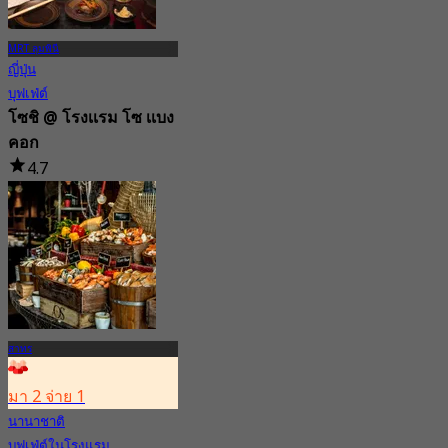
MRT ลุมพินี
ญี่ปุ่น
บุฟเฟ่ต์
โซชิ @ โรงเเรม โซ เเบง
คอก
4.7
8.2K การจอง
จาก
฿ 1,636
สาทร
มา 2 จ่าย 1
นานาชาติ
บุฟเฟ่ต์ในโรงแรม