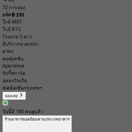
4.6
72 การจอง
แท็ก
จาก
฿ 330
ใกล้ MRT
ใกล้ BTS
โรงแรม 5 ดาว
มีบริการนวด/สปา
สาทร
สเตย์เคชั่น
Xperience
รับกิ๊ฟการ์ด
ฉลองวันเกิด
สเตย์เคชั่นกรุงเทพฯ
จองเลย
วันนี้มี 160 คนดูแล้ว
ร้านอาหารยอดนิยมตามประเภทอาหาร