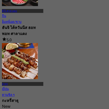
BTS ศาลาแดง
จีน
ฮ็อทพ็อต/ชาบู
ฮันจิ ไต้หวันนีส ฮอท
พอท ศาลาแดง
5.0
29 การจอง
จาก
฿ 812.5
สาทร
ญี่ปุ่น
ทานชิล ๆ
กะหรี่สาธุ
New