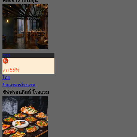
ห้องอาหารไบยุน
โรงแรมบันยันทรี
กรุงเทพ
4.6
9.2K การจอง
จาก
฿ 500
สาทร
ลด 55%
ไทย
ร้านอาหารโรงแรม
ซัฟฟรอนกิลล์ โรงแรม
บันยันทรี กรุงเทพ
5.0
258 การจอง
จาก
฿ 499