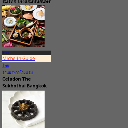
ร่มไทร โรงแรมบันยันทรี
กรุงเทพ
4.8
19.2K การจอง
จาก
฿ 650
สาทร
Michelin Guide
ไทย
ร้านอาหารโรงแรม
Celadon The
Sukhothai Bangkok
4.8
1.1K การจอง
จาก
฿ 1,600