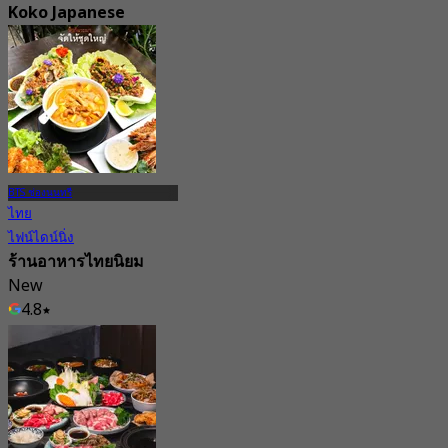
Koko Japanese
Omakase
4.7
10.7K การจอง
จาก
฿ 770
BTS ช่องนนทรี
ไทย
ไฟน์ไดน์นิ่ง
ร้านอาหารไทยนิยม
New
4.8
จาก
฿ 390