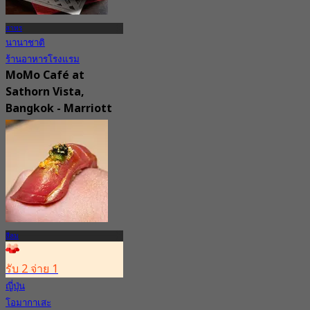
สาทร
นานาชาติ
ร้านอาหารโรงแรม
MoMo Café at
Sathorn Vista,
Bangkok - Marriott
Executive
Apartments
5.0
67 การจอง
จาก
฿ 890
สีลม
รับ 2 จ่าย 1
ญี่ปุ่น
โอมากาเสะ