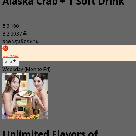
Alaska Crab + 1 Soft Drink
฿ 3,166
฿ 2,303 /
ราคาสุทธิต่อท่าน
ลด 30%
จอง
Weekday (Mon to Fri)
Unlimited Flavors of