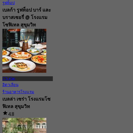
รูฟท็อป
เบลก้า รูฟท็อป บาร์ และ
บราสเซอรี่ @ โรงแรม
โซฟิเทล สุขุมวิท
4.6
1.4K การจอง
จาก
฿ 996.66
BTS อโศก
อิตาเลียน
ร้านอาหารโรงแรม
เบลล่า เซร่า โรงแรมโซ
ฟิเทล สุขุมวิท
4.8
481 การจอง
จาก
฿ 449.5