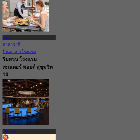
4.8
11.9K การจอง
จาก
฿ 382.5
อโศก
นานาชาติ
ร้านอาหารโรงแรม
ริมสวน โรงแรม
เซนเตอร์ พอยต์ สุขุมวิท
10
5.0
8 การจอง
จาก
฿ 395
BTS อโศก