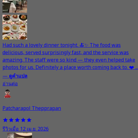
Had such a lovely dinner tonight. 🍝✨ The food was
delicious, served surprisingly fast, and the service was
amazing. The staff were so kind — they even helped take
photos for us. Definitely a place worth coming back to. ❤️ ...
—
ดูคำแปล
อ่านต่อ
Patcharapol Thepprapan
รีวิวเมื่อ 12 เม.ย. 2026