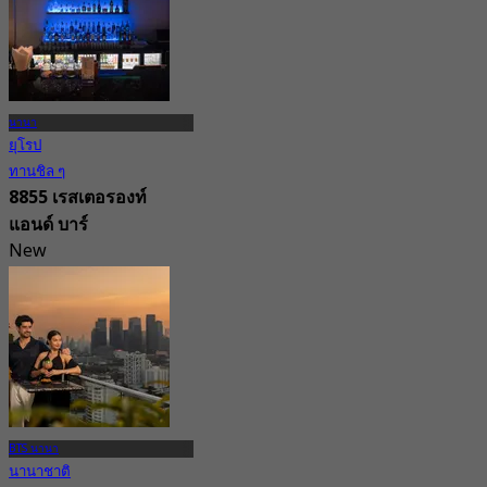
นานา
ยุโรป
ทานชิล ๆ
8855 เรสเตอรองท์
แอนด์ บาร์
New
4.6
จาก
฿ 387.5
BTS นานา
นานาชาติ