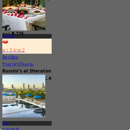
Collection Hotel ,
Bangkok
4.7
15.1K การจอง
จาก
฿ 776
BTS อโศก
มา 3 จ่าย 2
อิตาเลียน
ร้านอาหารโรงแรม
Rossini's at Sheraton
Grande Sukhumvit, a
Luxury Collection
Hotel , Bangkok
5.0
2.9K การจอง
จาก
฿ 621
อโศก
นานาชาติ