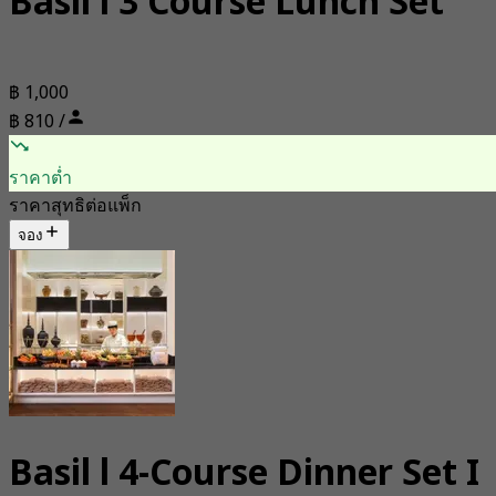
Basil l 3 Course Lunch Set
฿ 1,000
฿ 810 /
ราคาต่ำ
ราคาสุทธิต่อแพ็ก
จอง
Basil l 4-Course Dinner Set I