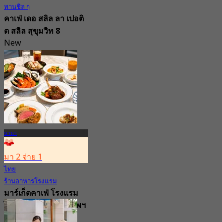
ทานชิล ๆ
คาเฟ่ เดอ สลิล ลา เปอติ
ต สลิล สุขุมวิท 8
New
จาก
฿ 247.5
นานา
มา 2 จ่าย 1
ไทย
ร้านอาหารโรงแรม
มาร์เก็ตคาเฟ่ โรงแรม
ไฮแอท รีเจนซี่ กรุงเทพฯ
สุขุมวิท