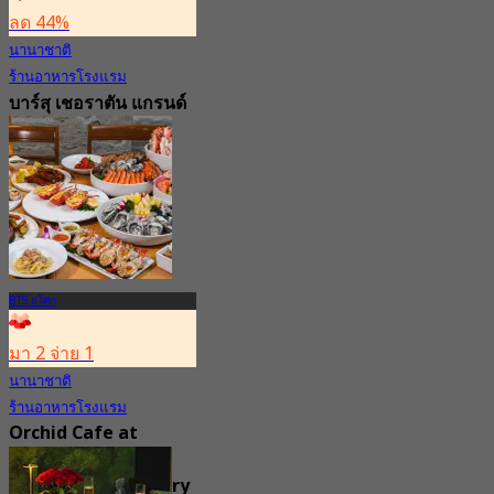
ลด 44%
นานาชาติ
ร้านอาหารโรงแรม
บาร์สุ เชอราตัน แกรนด์
สุขุมวิท
4.8
797 การจอง
จาก
฿ 282.75
BTS อโศก
มา 2 จ่าย 1
นานาชาติ
ร้านอาหารโรงแรม
Orchid Cafe at
Sheraton Grande
Sukhumvit, a Luxury