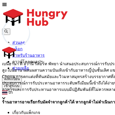
ส่วนลด
บล็อก
สำหรับร้านอาหาร
ดาวน์โหลดแอปฯ
เบนิฮานา ที่ อวานี รีสอร์ท พัทยา นำเสนอประสบการณ์การรับประ
ช่วยเหลือ
สูง เบนิฮานาผสมผสานความบันเทิงเข้ากับอาหารญี่ปุ่นชั้นเลิศ แข
Choice การตกแต่งที่ทันสมัยและวิวมหาสมุทรสร้างบรรยากาศที่
ลงทะเบียน
ประสบการณ์การรับประทานอาหารระดับพรีเมียมนี้เข้าถึงได้ง่ายข
เข้าสู่ระบบ
อาหารและการรับประทานอาหารแบบมีปฏิสัมพันธ์ที่ไม่ควรพลา
th
ร้านอาหารอาจเรียกรับมัดจำจากลูกค้าได้ หากลูกค้าไม่ดำเนินกา
เกี่ยวกับแพ็กเกจ