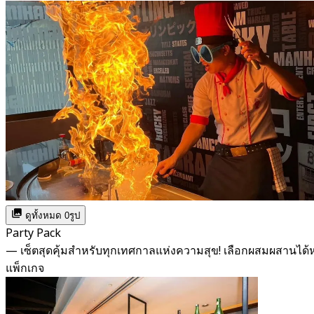
ดูทั้งหมด 0รูป
Party Pack
— เซ็ตสุดคุ้มสำหรับทุกเทศกาลแห่งความสุข! เลือกผสมผสาน
แพ็กเกจ