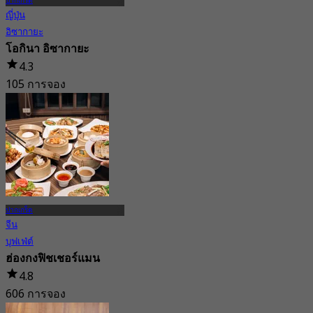
ปากเกร็ด
ญี่ปุ่น
อิซากายะ
โอกินา อิซากายะ
4.3
105 การจอง
จาก
฿ 333
ปากเกร็ด
จีน
บุฟเฟ่ต์
ฮ่องกงฟิชเชอร์แมน
4.8
606 การจอง
จาก
฿ 1,176