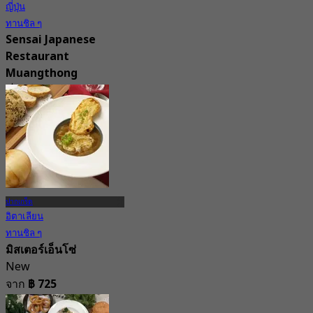
ญี่ปุ่น
ทานชิล ๆ
Sensai Japanese
Restaurant
Muangthong
4.6
59 การจอง
จาก
฿ 925
ปากเกร็ด
อิตาเลียน
ทานชิล ๆ
มิสเตอร์เอ็นโซ่
New
จาก
฿ 725