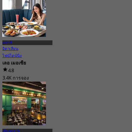
จาก
฿ 990
นนทบุรี
อิตาเลียน
ไฟน์ไดน์นิ่ง
เลอ เมอเซีย
4.8
3.4K การจอง
จาก
฿ 445
เมืองทองธานี