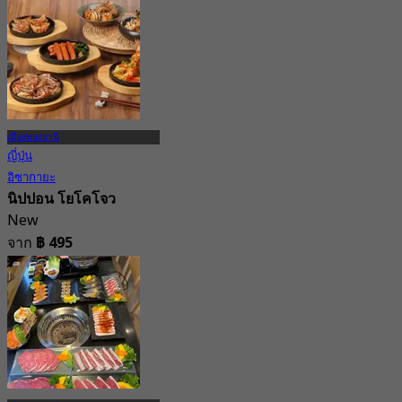
เมืองทองธานี
ญี่ปุ่น
อิซากายะ
นิปปอน โยโคโจว
New
จาก
฿ 495