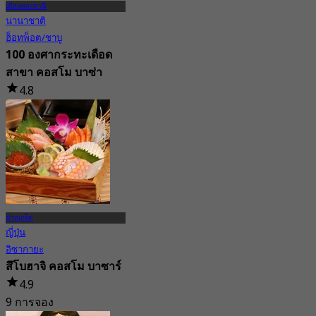
เมืองทองธานี
นานาชาติ
ฮ็อทพ็อต/ชาบู
100 องศากระทะเดือด
สาขา คอสโม บาซ่า
4.8
59 การจอง
จาก
฿ 195
ปากเกร็ด
ญี่ปุ่น
อิซากายะ
สึโบฮาจิ คอสโม บาซาร์
4.9
9 การจอง