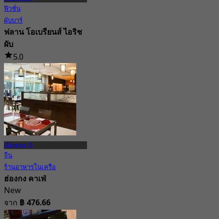
ฟิวชั่น
ผับบาร์
ฟลาน โอเบรียนส์ ไอริช
ผับ
5.0
18 การจอง
จาก
฿ 625
เมืองทองธานี
จีน
ร้านอาหารในเครือ
ฮ่องกง คาเฟ่
New
จาก
฿ 476.66