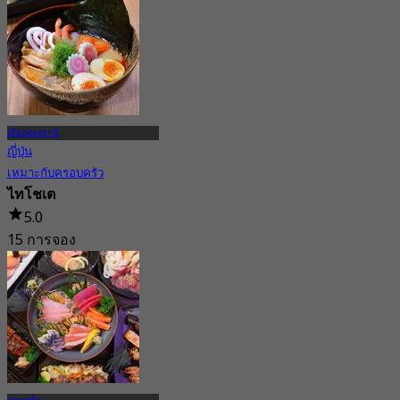
เมืองทองธานี
ญี่ปุ่น
เหมาะกับครอบครัว
ไทโชเต
5.0
15 การจอง
จาก
฿ 295