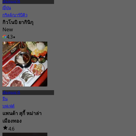
เมืองทองธานี
ญี่ปุ่น
กริลล์/บาร์บีคิว
กิวโนบิ ยากินิกุ
New
4.3
จาก
฿ 599
เมืองทองธานี
จีน
บุฟเฟ่ต์
แพนด้า สุกี้ หม่าล่า
เมืองทอง
4.6