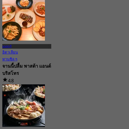
จาก
฿ 495
นนทบุรี
อิตาเลียน
ทานชิล ๆ
จานนี้ปลื้ม พาสต้า แอนด์
บริสโทร
4.8
103 การจอง
จาก
฿ 330