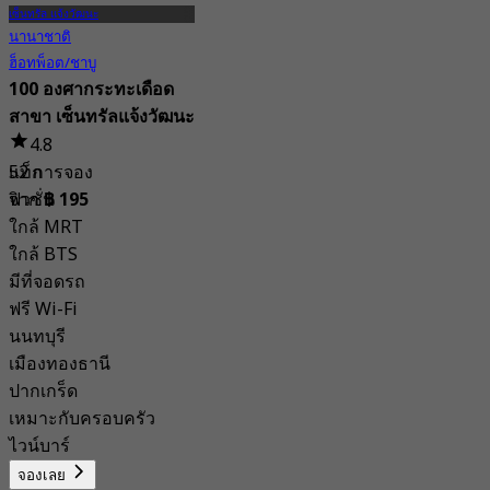
เซ็นทรัล แจ้งวัฒนะ
นานาชาติ
ฮ็อทพ็อต/ชาบู
100 องศากระทะเดือด
สาขา เซ็นทรัลแจ้งวัฒนะ
4.8
แท็ก
52 การจอง
ฟิวชั่น
จาก
฿ 195
ใกล้ MRT
ใกล้ BTS
มีที่จอดรถ
ฟรี Wi-Fi
นนทบุรี
เมืองทองธานี
ปากเกร็ด
เหมาะกับครอบครัว
ไวน์บาร์
จองเลย