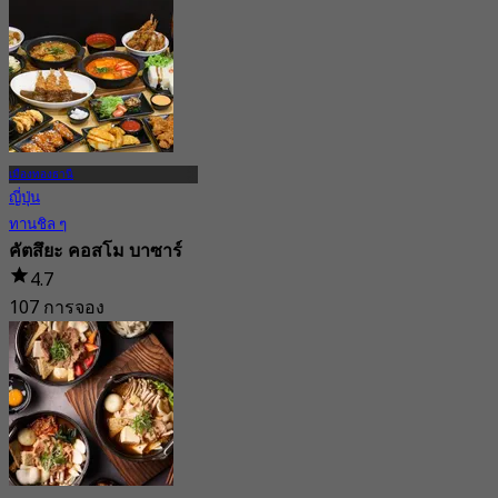
8 การจอง
จาก
฿ 287
เมืองทองธานี
ญี่ปุ่น
ทานชิล ๆ
คัตสึยะ คอสโม บาซาร์
4.7
107 การจอง
จาก
฿ 237.5