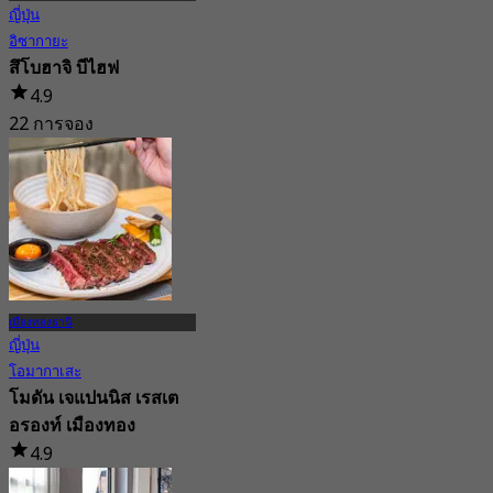
ญี่ปุ่น
อิซากายะ
สึโบฮาจิ บีไฮฟ
4.9
22 การจอง
จาก
฿ 495
เมืองทองธานี
ญี่ปุ่น
โอมากาเสะ
โมดัน เจแปนนิส เรสเต
อรองท์ เมืองทอง
4.9
78 การจอง