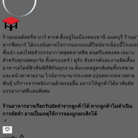
ร้านบอนด์สตรีท บาร์ คาเฟ่ ตั้งอยู่ในเมืองทองธานี นนทบุรี​ ร้านอ
หารฟีลบาร์ ได้แรงบันดาลใจ​การออกแบบดีไซน์​จากล็อบบี้​โรงแร
ชั้นนำ แสงไฟสลัวบรรยากาศ​สุดคลาสสิค ดนตรีแสดงสด เหมาะ
สำหรับ​ทุกเพศ​ทุกวัย ทั้งครอบครัว คู่รัก สังสรรค์​ และงานจัดเลี้ยง
อาหารสไตล์ฟิวชั่น​พิถีพิถัน​ทุกจาน ค็อกเทลสูตรพิเศษ​ทั้งรสชาด
และหน้าตาสวยงาม ไวน์​จากนานาประเทศ​ องุ่นหลากหลาย​สาย
พันธุ์​ บริการจากพนักงาน​ด้วยรอยยิ้ม อยากให้ลูกค้าได้มาสัมผัส
บรรยากาศ​ที่แสนพิเศษ
ร้านอาหารอาจเรียกรับมัดจำจากลูกค้าได้ หากลูกค้าไม่ดำเนิน
การมัดจำ อาจเป็นเหตุให้การจองถูกยกเลิกได้