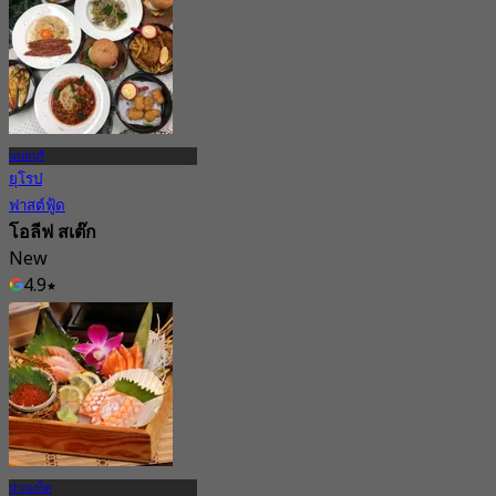
นนทบุรี
ยุโรป
ฟาสต์ฟู้ด
โอลีฟ สเต๊ก
New
4.9
จาก
฿ 347.5
ปากเกร็ด