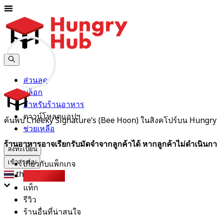
ส่วนลด
บล็อก
สำหรับร้านอาหาร
ดาวน์โหลดแอปฯ
ค้นพบ Cheeky Signature’s (Bee Hoon) ในสิงคโปร์บน Hungry
ช่วยเหลือ
ร้านอาหารอาจเรียกรับมัดจำจากลูกค้าได้ หากลูกค้าไม่ดำเนินกา
ลงทะเบียน
เกี่ยวกับแพ็กเกจ
เข้าสู่ระบบ
th
Party Pack
แท็ก
รีวิว
ร้านอื่นที่น่าสนใจ