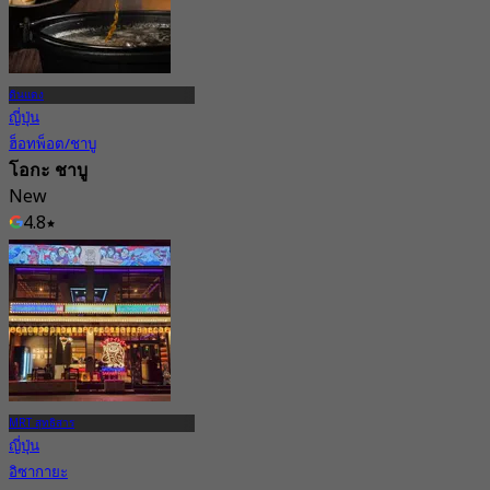
ดินแดง
ญี่ปุ่น
ฮ็อทพ็อต/ชาบู
โอกะ ชาบู
New
4.8
จาก
฿ 495
MRT สุทธิสาร
ญี่ปุ่น
อิซากายะ