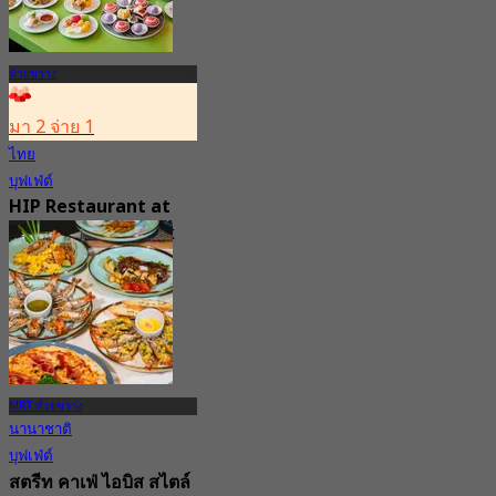
ห้วยขวาง
มา 2 จ่าย 1
ไทย
บุฟเฟ่ต์
HIP Restaurant at
Hip Hotel Bangkok
Ratchada
New
จาก
฿ 199.5
MRT ห้วยขวาง
นานาชาติ
บุฟเฟ่ต์
สตรีท คาเฟ่ ไอบิส สไตล์