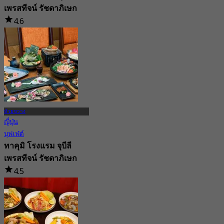
เพรสทีจน์ รัชดาภิเษก
4.6
5K การจอง
จาก
฿ 849
ห้วยขวาง
ญี่ปุ่น
บุฟเฟ่ต์
ทาคุมิ โรงแรม จุบีลี
เพรสทีจน์ รัชดาภิเษก
4.5
2.1K การจอง
จาก
฿ 699