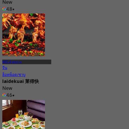
New
4.8
จาก
฿ 516.66
MRT ห้วยขวาง
จีน
ฮ็อทพ็อต/ชาบู
laidekuai 莱得快
New
4.6
จาก
฿ 270