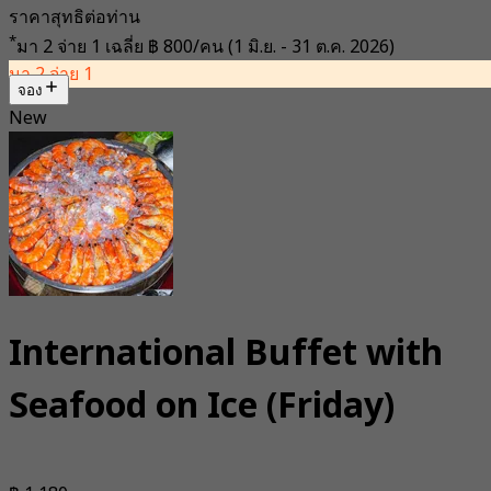
ราคาสุทธิต่อท่าน
*
มา 2 จ่าย 1 เฉลี่ย
฿ 800/คน
(1 มิ.ย. - 31 ต.ค. 2026)
มา 2 จ่าย 1
จอง
New
International Buffet with
Seafood on Ice (Friday)