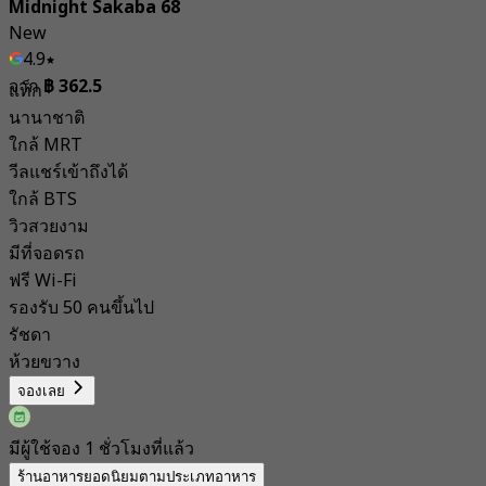
Midnight Sakaba 68
New
4.9
จาก
฿ 362.5
แท็ก
นานาชาติ
ใกล้ MRT
วีลแชร์เข้าถึงได้
ใกล้ BTS
วิวสวยงาม
มีที่จอดรถ
ฟรี Wi-Fi
รองรับ 50 คนขึ้นไป
รัชดา
ห้วยขวาง
จองเลย
มีผู้ใช้จอง 1 ชั่วโมงที่แล้ว
ร้านอาหารยอดนิยมตามประเภทอาหาร