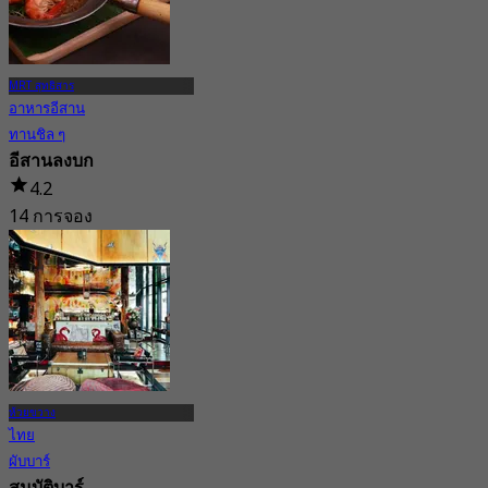
จาก
฿ 899
MRT สุทธิสาร
อาหารอีสาน
ทานชิล ๆ
อีสานลงบก
4.2
14 การจอง
จาก
฿ 272.5
ห้วยขวาง
ไทย
ผับบาร์
สมบัติบาร์