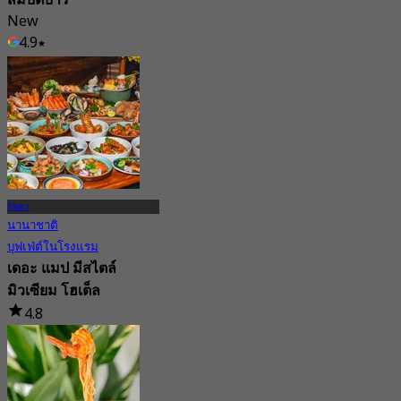
New
4.9
จาก
฿ 799
รัชดา
นานาชาติ
บุฟเฟ่ต์ในโรงแรม
เดอะ แมป มีสไตล์
มิวเซียม โฮเต็ล
4.8
5.7K การจอง
จาก
฿ 559