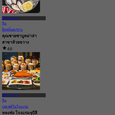
MRT ห้วยขวาง
จีน
ฮ็อทพ็อต/ชาบู
คุณชายชาบูหม่าล่า
สาขาห้วยขวาง
4.6
975 การจอง
จาก
฿ 482
MRT ห้วยขวาง
จีน
บุฟเฟ่ต์ในโรงแรม
หลงฟ่ง โรงแรมจุบีลี