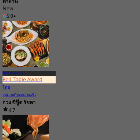
ตำล้าน
New
5.0
จาก
฿ 250
MRT ห้วยขวาง
Red Table Award
ไทย
เหมาะกับครอบครัว
กวง ซีฟู๊ด รัชดา
4.7
7.9K การจอง
จาก
฿ 950