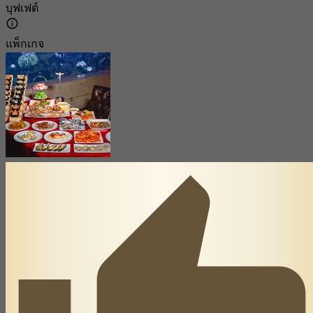
บุฟเฟต์
แพ็กเกจ