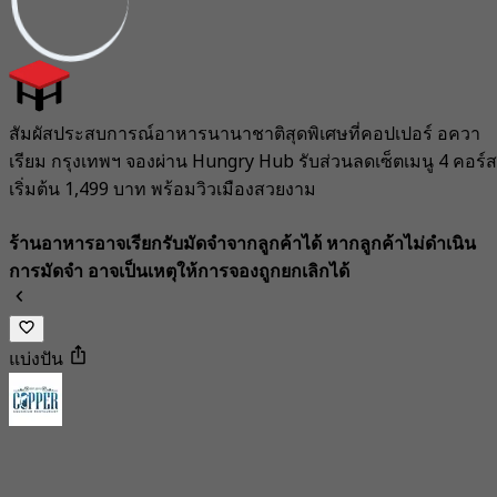
สัมผัสประสบการณ์อาหารนานาชาติสุดพิเศษที่คอปเปอร์ อควา
เรียม กรุงเทพฯ จองผ่าน Hungry Hub รับส่วนลดเซ็ตเมนู 4 คอร์ส
เริ่มต้น 1,499 บาท พร้อมวิวเมืองสวยงาม
ร้านอาหารอาจเรียกรับมัดจำจากลูกค้าได้ หากลูกค้าไม่ดำเนิน
การมัดจำ อาจเป็นเหตุให้การจองถูกยกเลิกได้
แบ่งปัน