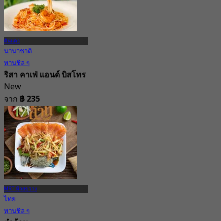
ดินแดง
นานาชาติ
ทานชิล ๆ
ริสา คาเฟ่ แอนด์ บิสโทร
New
จาก
฿ 235
MRT ห้วยขวาง
ไทย
ทานชิล ๆ