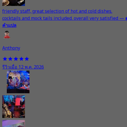
friendly staff, great selection of hot and cold dishes.
cocktails and mock tails included. overall very satisfied
—
ด
คำแปล
Anthony
รีวิวเมื่อ 12 พ.ค. 2026