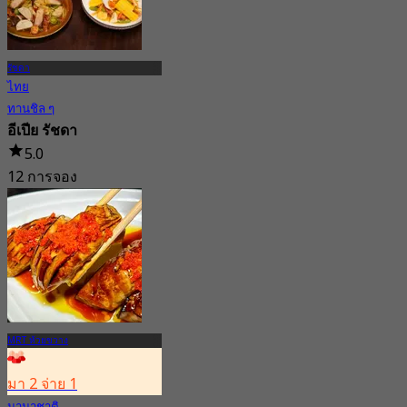
รัชดา
ไทย
ทานชิล ๆ
อีเปีย รัชดา
5.0
12 การจอง
จาก
฿ 462.5
MRT ห้วยขวาง
มา 2 จ่าย 1
นานาชาติ