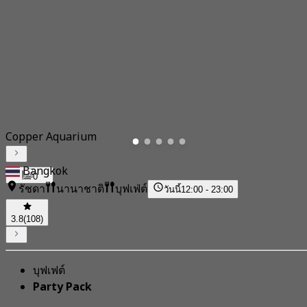
Copper Aquarium
Bangkok
0
รัชดา
นานาชาติ
บุฟเฟ่ต์
วันนี้
12:00 - 23:00
3.8
(108)
บุฟเฟต์
Party Pack