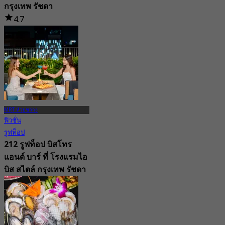
กรุงเทพ รัชดา
4.7
6.1K การจอง
จาก
฿ 325
MRT ห้วยขวาง
ฟิวชั่น
รูฟท็อป
212 รูฟท็อป บิสโทร
แอนด์ บาร์ ที่ โรงแรมไอ
บิส สไตล์ กรุงเทพ รัชดา
4.4
165 การจอง
จาก
฿ 499.75