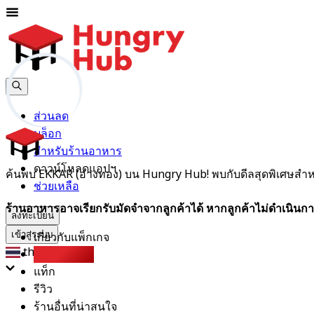
ส่วนลด
บล็อก
สำหรับร้านอาหาร
ดาวน์โหลดแอปฯ
ค้นพบ EKKAR (อ่างทอง) บน Hungry Hub! พบกับดีลสุดพิเศษสำหรับ
ช่วยเหลือ
ร้านอาหารอาจเรียกรับมัดจำจากลูกค้าได้ หากลูกค้าไม่ดำเนินกา
ลงทะเบียน
เกี่ยวกับแพ็กเกจ
เข้าสู่ระบบ
th
Party Pack
แท็ก
รีวิว
ร้านอื่นที่น่าสนใจ