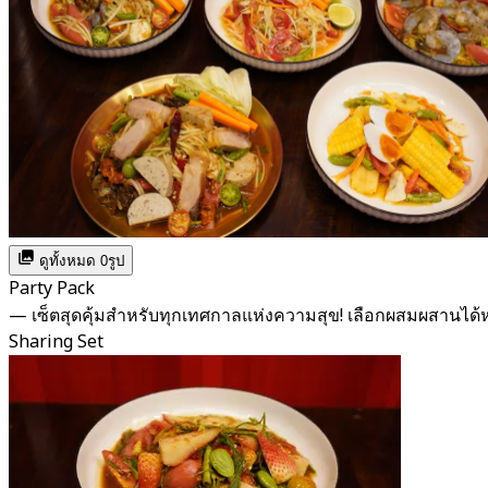
ดูทั้งหมด 0รูป
Party Pack
— เซ็ตสุดคุ้มสำหรับทุกเทศกาลแห่งความสุข! เลือกผสมผสาน
Sharing Set