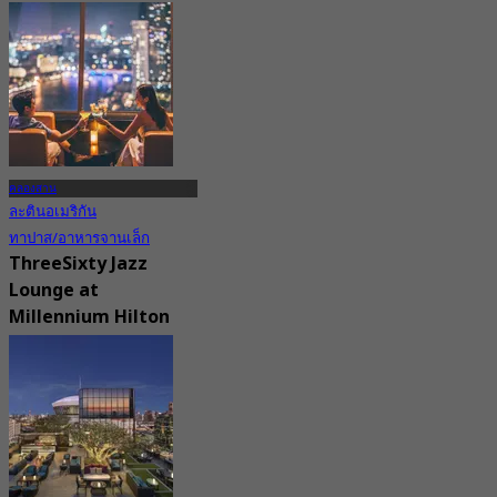
367 การจอง
จาก
฿ 500
คลองสาน
ละตินอเมริกัน
ทาปาส/อาหารจานเล็ก
ThreeSixty Jazz
Lounge at
Millennium Hilton
Bangkok
4.8
1.3K การจอง
จาก
฿ 899