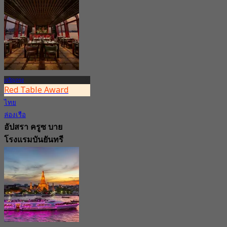
เจริญกรุง
Red Table Award
ไทย
ล่องเรือ
อัปสรา ครูซ บาย
โรงแรมบันยันทรี
กรุงเทพ
4.7
456 การจอง
จาก
฿ 3,300