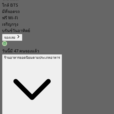
ใกล้ BTS
มีที่จอดรถ
ฟรี Wi-Fi
เจริญกรุง
บรันช์วันอาทิตย์
จองเลย
วันนี้มี 47 คนจองแล้ว
ร้านอาหารยอดนิยมตามประเภทอาหาร