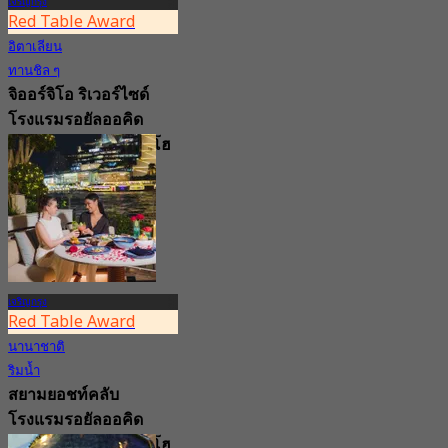
เจริญกรุง
Red Table Award
อิตาเลียน
ทานชิล ๆ
จิออร์จิโอ ริเวอร์ไซด์
โรงแรมรอยัลออคิด
เชอราตัน ริเวอร์ไซต์ โฮ
เทล กรุงเทพ
4.8
35K การจอง
จาก
฿ 597.5
เจริญกรุง
Red Table Award
นานาชาติ
ริมน้ำ
สยามยอชท์คลับ
โรงแรมรอยัลออคิด
เชอราตัน ริเวอร์ไซต์ โฮ