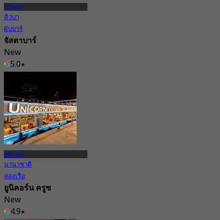
เจริญกรุง
คิวบา
ผับบาร์
จัสตาบาร์
New
5.0
จาก
฿ 430
เจริญนคร
นานาชาติ
ล่องเรือ
ยูนิคอร์น ครูซ
New
4.9