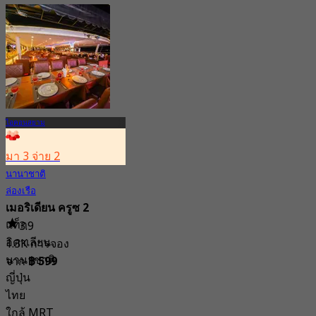
3.5K การจอง
จาก
฿ 1,800
ไอคอนสยาม
มา 3 จ่าย 2
นานาชาติ
ล่องเรือ
เมอริเดียน ครูซ 2
แท็ก
3.9
อิตาเลียน
1.3K การจอง
นานาชาติ
จาก
฿ 599
ญี่ปุ่น
ไทย
ใกล้ MRT