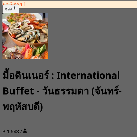
มา 2 จ่าย 1
จอง
มื้อดินเนอร์ : International
Buffet - วันธรรมดา (จันทร์-
พฤหัสบดี)
฿ 1,648 /