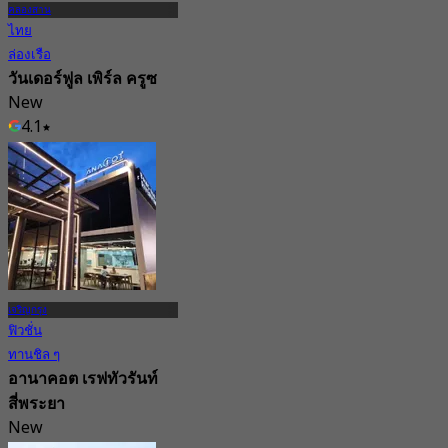
คลองสาน
ไทย
ล่องเรือ
วันเดอร์ฟูล เพิร์ล ครูซ
New
4.1
จาก
฿ 1,320
เจริญกรุง
ฟิวชั่น
ทานชิล ๆ
อานาคอต เรฟทัวรันท์
สี่พระยา
New