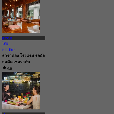
เจริญกรุง
ไทย
ทานชิล ๆ
ธาราทอง โรงแรม รอยัล
ออคิด เชอราตัน
4.8
4.5K การจอง
จาก
฿ 495