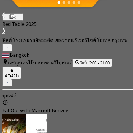
0
Red Table 2025
ฟีสท์ โรงแรมรอยัลออคิด เชอราตัน ริเวอร์ไซต์ โฮเทล กรุงเทพ
Bangkok
เจริญนคร
นานาชาติ
บุฟเฟ่ต์
วันนี้
12:00 - 21:00
4.7
(421)
บุฟเฟต์
Eat Out with Marriott Bonvoy