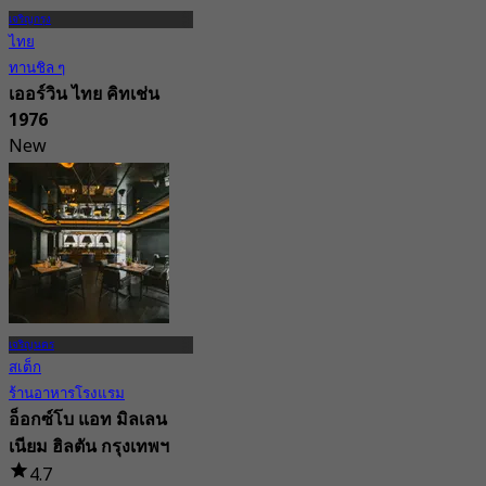
เจริญกรุง
ไทย
ทานชิล ๆ
เออร์วิน ไทย คิทเช่น
1976
New
4.9
จาก
฿ 472.5
เจริญนคร
สเต็ก
ร้านอาหารโรงแรม
อ็อกซ์โบ แอท มิลเลน
เนียม ฮิลตัน กรุงเทพฯ
4.7