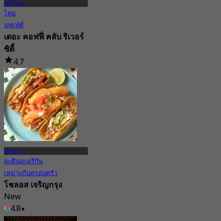
เจริญนคร
ไทย
บุฟเฟ่ต์
เดอะ คอฟฟี่ คลับ ริเวอร์
ซิตี้
4.7
10.3K การจอง
จาก
฿ 189
เจริญกรุง
ละตินอเมริกัน
เหมาะกับครอบครัว
โชลอส เจริญกรุง
New
4.8
จาก
฿ 372.5