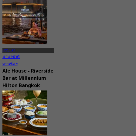
จาก
฿ 899
เจริญนคร
นานาชาติ
ทานชิล ๆ
Ale House - Riverside
Bar at Millennium
Hilton Bangkok
5.0
140 การจอง
จาก
฿ 699