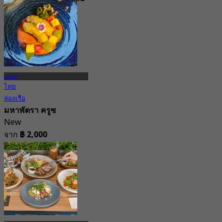
เทล กรุงเทพ
4.8
10.5K การจอง
จาก
฿ 497.5
บางรัก
ไทย
ล่องเรือ
มหาพัตรา ครูซ
New
จาก
฿ 2,000