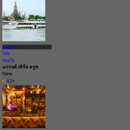
4.8
จาก
฿ 545
สัมพันธวงศ์
ไทย
ล่องเรือ
แกรนด์ เพิร์ล ครูซ
New
4.2
จาก
฿ 1,780