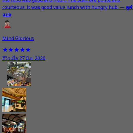
the food was good and fresh. The staff are polite and
courteous. it was good value lunch with hungry hub.
—
ดูค
แปล
Mind Glorious
รีวิวเมื่อ 27 มิ.ย. 2026