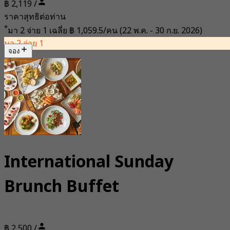
฿ 2,119 /
ราคาสุทธิต่อท่าน
*
มา 2 จ่าย 1 เฉลี่ย
฿ 1,059.5/คน
(22 พ.ค. - 30 ก.ย. 2026)
มา 2 จ่าย 1
จอง
International Sunday
Brunch Buffet
฿ 2,500 /