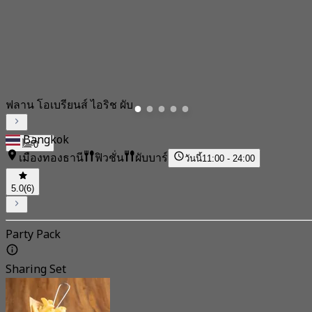
ฟลาน โอเบรียนส์ ไอริช ผับ
Bangkok
0
เมืองทองธานี
ฟิวชั่น
ผับบาร์
วันนี้
11:00 - 24:00
5.0
(6)
Party Pack
Sharing Set