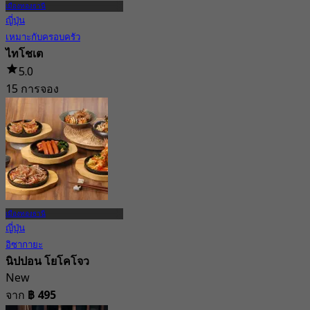
เมืองทองธานี
ญี่ปุ่น
เหมาะกับครอบครัว
ไทโชเต
5.0
15 การจอง
จาก
฿ 295
เมืองทองธานี
ญี่ปุ่น
อิซากายะ
นิปปอน โยโคโจว
New
จาก
฿ 495