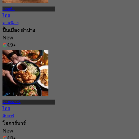
ปากเกร็ด
ไทย
ทานชิล ๆ
ปื้นเมือง ลำปาง
New
4.9
จาก
฿ 224.75
เมืองทองธานี
ไทย
ผับบาร์
โอการ์บาร์
New
4.8