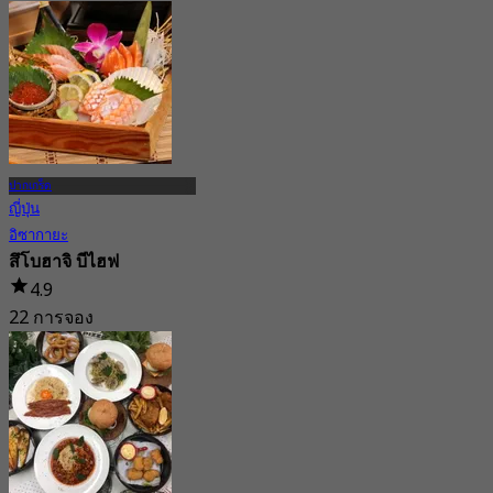
จาก
฿ 445
ปากเกร็ด
ญี่ปุ่น
อิซากายะ
สึโบฮาจิ บีไฮฟ
4.9
22 การจอง
จาก
฿ 495