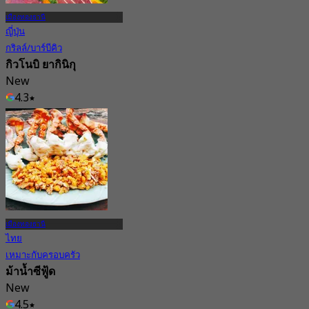
เมืองทองธานี
ญี่ปุ่น
กริลล์/บาร์บีคิว
กิวโนบิ ยากินิกุ
New
4.3
จาก
฿ 599
เมืองทองธานี
ไทย
เหมาะกับครอบครัว
ม้าน้ำซีฟู้ด
New
4.5