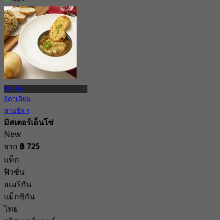
จาก
฿ 322.5
ปากเกร็ด
อิตาเลียน
ทานชิล ๆ
มิสเตอร์เอ็นโซ่
New
จาก
฿ 725
แท็ก
ฟิวชั่น
อเมริกัน
แม็กซิกัน
ไทย