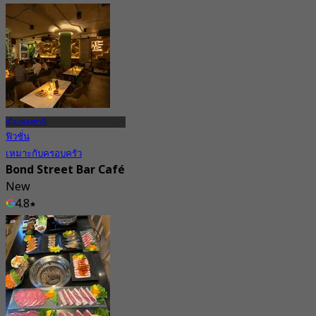
78 การจอง
จาก
฿ 990
เมืองทองธานี
ฟิวชั่น
เหมาะกับครอบครัว
Bond Street Bar Café
New
4.8
จาก
฿ 825