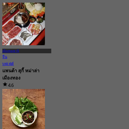
จาก
฿ 625
เมืองทองธานี
จีน
บุฟเฟ่ต์
แพนด้า สุกี้ หม่าล่า
เมืองทอง
4.6
8 การจอง
จาก
฿ 287