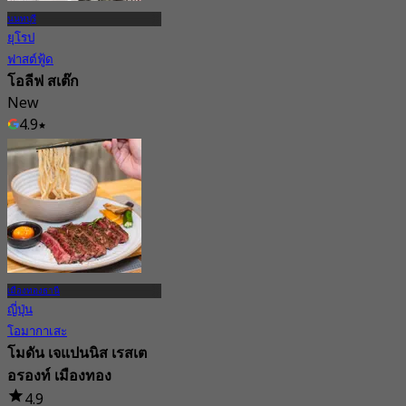
นนทบุรี
ยุโรป
ฟาสต์ฟู้ด
โอลีฟ สเต๊ก
New
4.9
จาก
฿ 347.5
เมืองทองธานี
ญี่ปุ่น
โอมากาเสะ
โมดัน เจแปนนิส เรสเต
อรองท์ เมืองทอง
4.9