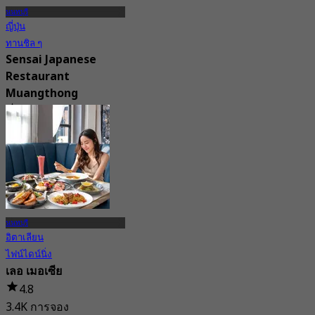
นนทบุรี
ญี่ปุ่น
ทานชิล ๆ
Sensai Japanese
Restaurant
Muangthong
4.6
59 การจอง
จาก
฿ 925
นนทบุรี
อิตาเลียน
ไฟน์ไดน์นิ่ง
เลอ เมอเซีย
4.8
3.4K การจอง