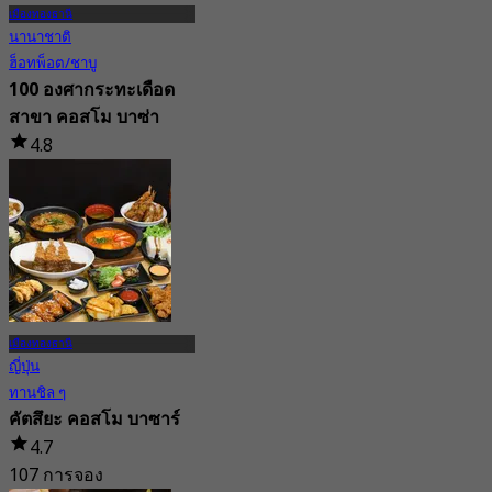
เมืองทองธานี
นานาชาติ
ฮ็อทพ็อต/ชาบู
100 องศากระทะเดือด
สาขา คอสโม บาซ่า
4.8
59 การจอง
จาก
฿ 195
เมืองทองธานี
ญี่ปุ่น
ทานชิล ๆ
คัตสึยะ คอสโม บาซาร์
4.7
107 การจอง