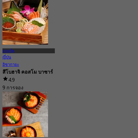
จาก
฿ 237.5
ปากเกร็ด
ญี่ปุ่น
อิซากายะ
สึโบฮาจิ คอสโม บาซาร์
4.9
9 การจอง
จาก
฿ 495