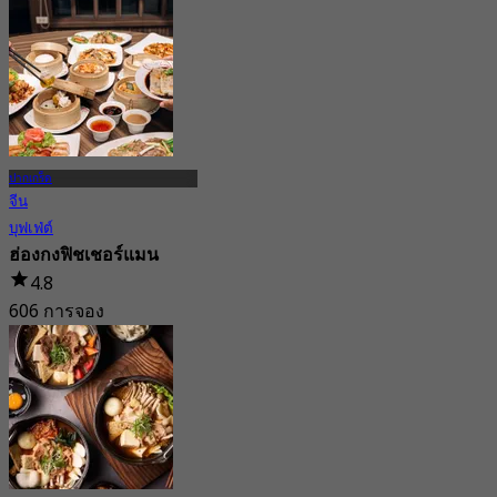
ปากเกร็ด
จีน
บุฟเฟ่ต์
ฮ่องกงฟิชเชอร์แมน
4.8
606 การจอง
จาก
฿ 1,176