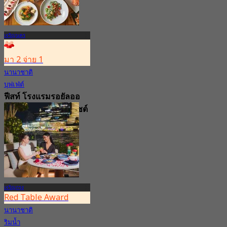
เจริญนคร
มา 2 จ่าย 1
นานาชาติ
บุฟเฟ่ต์
ฟีสท์ โรงแรมรอยัลออ
คิด เชอราตัน ริเวอร์ไซต์
โฮเทล กรุงเทพ
4.7
7.6K การจอง
จาก
฿ 583
เจริญกรุง
Red Table Award
นานาชาติ
ริมน้ำ