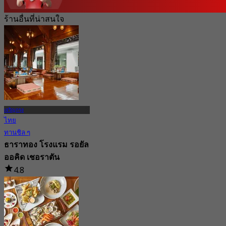
ร้านอื่นที่น่าสนใจ
เจริญกรุง
ไทย
ทานชิล ๆ
ธาราทอง โรงแรม รอยัล
ออคิด เชอราตัน
4.8
4.5K การจอง
จาก
฿ 495