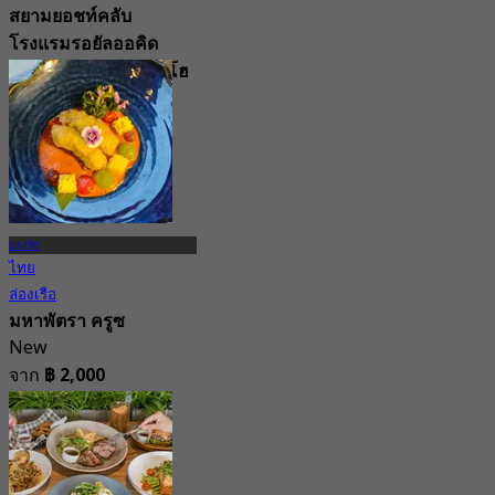
สยามยอชท์คลับ
โรงแรมรอยัลออคิด
เชอราตัน ริเวอร์ไซต์ โฮ
เทล กรุงเทพ
4.8
10.5K การจอง
จาก
฿ 497.5
บางรัก
ไทย
ล่องเรือ
มหาพัตรา ครูซ
New
จาก
฿ 2,000