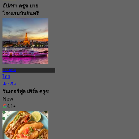
อัปสรา ครูซ บาย
โรงแรมบันยันทรี
กรุงเทพ
4.7
456 การจอง
จาก
฿ 3,300
คลองสาน
ไทย
ล่องเรือ
วันเดอร์ฟูล เพิร์ล ครูซ
New
4.1
จาก
฿ 1,320