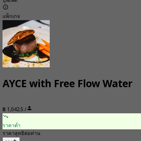
บุฟเฟต์
แพ็กเกจ
AYCE with Free Flow Water
฿ 1,042.5 /
ราคาต่ำ
ราคาสุทธิต่อท่าน