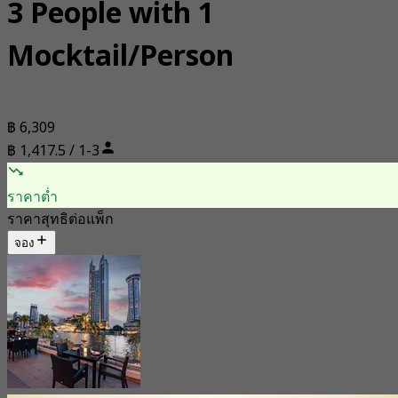
3 People with 1
Mocktail/Person
฿ 6,309
฿ 1,417.5 / 1-3
ราคาต่ำ
ราคาสุทธิต่อแพ็ก
จอง