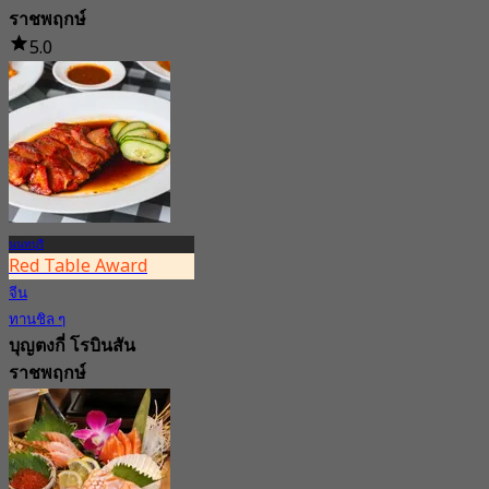
ราชพฤกษ์
5.0
174 การจอง
จาก
฿ 422.5
นนทบุรี
Red Table Award
จีน
ทานชิล ๆ
บุญตงกี่ โรบินสัน
ราชพฤกษ์
4.7
1.1K การจอง
จาก
฿ 362.5