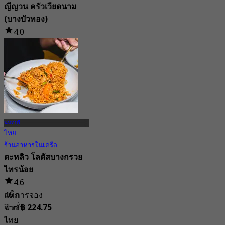
ญีญวน ครัวเวียดนาม
(บางบัวทอง)
4.0
13 การจอง
จาก
฿ 212.5
นนทบุรี
ไทย
ร้านอาหารในเครือ
ตะหลิว โลตัสบางกรวย
ไทรน้อย
4.6
แท็ก
46 การจอง
ฟิวชั่น
จาก
฿ 224.75
ไทย