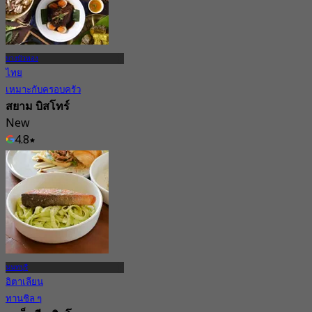
บางบัวทอง
ไทย
เหมาะกับครอบครัว
สยาม บิสโทร์
New
4.8
จาก
฿ 422.5
นนทบุรี
อิตาเลียน
ทานชิล ๆ