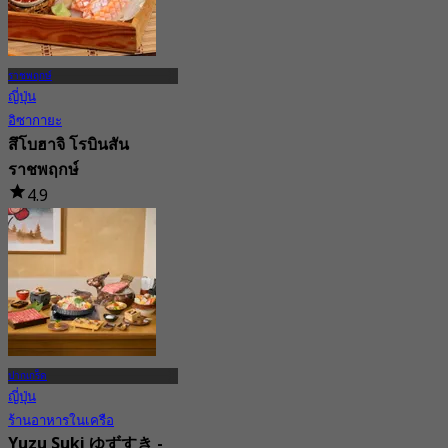
ราชพฤกษ์
ญี่ปุ่น
อิซากายะ
สึโบฮาจิ โรบินสัน
ราชพฤกษ์
4.9
21 การจอง
จาก
฿ 495
ปากเกร็ด
ญี่ปุ่น
ร้านอาหารในเครือ
Yuzu Suki ゆずすき -