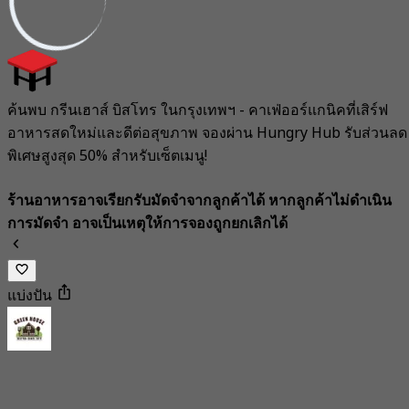
ค้นพบ กรีนเฮาส์ บิสโทร ในกรุงเทพฯ - คาเฟ่ออร์แกนิคที่เสิร์ฟ
อาหารสดใหม่และดีต่อสุขภาพ จองผ่าน Hungry Hub รับส่วนลด
พิเศษสูงสุด 50% สำหรับเซ็ตเมนู!
ร้านอาหารอาจเรียกรับมัดจำจากลูกค้าได้ หากลูกค้าไม่ดำเนิน
การมัดจำ อาจเป็นเหตุให้การจองถูกยกเลิกได้
แบ่งปัน