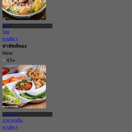
นนทบุรี
ไทย
ทานชิล ๆ
ท่าทัพพ์ทอง
New
4.5
จาก
฿ 247.5
บางบัวทอง
อาหารเหนือ
ทานชิล ๆ