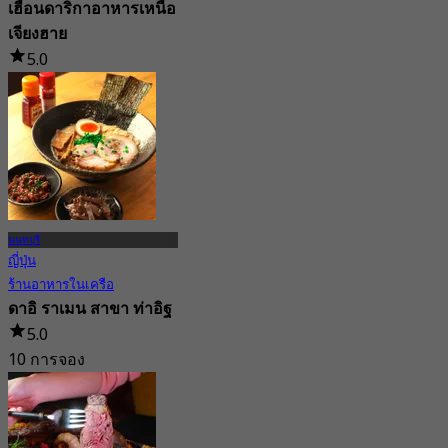
เฮือนดาริกาอาหารเหนือ
เจียงฮาย
5.0
4 การจอง
จาก
฿ 172.5
นนทบุรี
ญี่ปุ่น
ร้านอาหารในเครือ
ดาอิ ราเมน สาขา ท่าอิฐ
5.0
10 การจอง
จาก
฿ 220