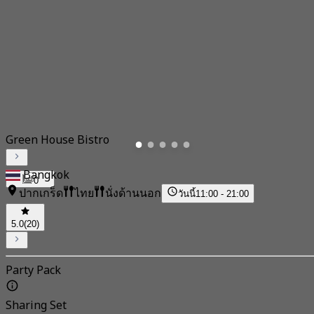
Green House Bistro
Bangkok
0
ปากเกร็ด
ไทย
นั่งด้านนอก
วันนี้
11:00 - 21:00
5.0
(20)
Party Pack
Sharing Set