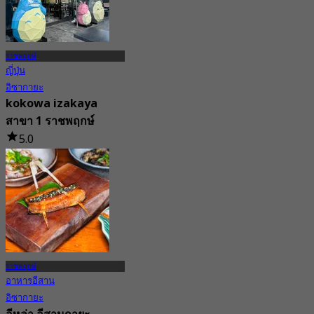
ราชพฤกษ์
ญี่ปุ่น
อิซากายะ
kokowa izakaya
สาขา 1 ราชพฤกษ์
5.0
7 การจอง
จาก
฿ 475
ราชพฤกษ์
อาหารอีสาน
อิซากายะ