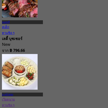
นนทบุรี
สเต็ก
ทานชิล ๆ
เลดี้ บุชเชอร์
New
จาก
฿ 796.66
บางบัวทอง
เวียดนาม
ทานชิล ๆ