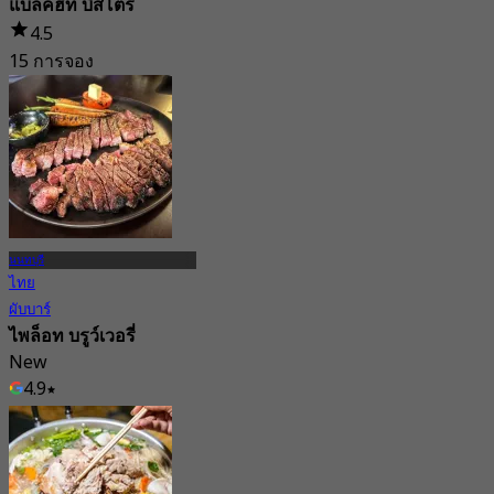
แบล็คฮีท บิสโตร
4.5
15 การจอง
จาก
฿ 405
นนทบุรี
ไทย
ผับบาร์
ไพล็อท บรูว์เวอรี่
New
4.9
จาก
฿ 312.5