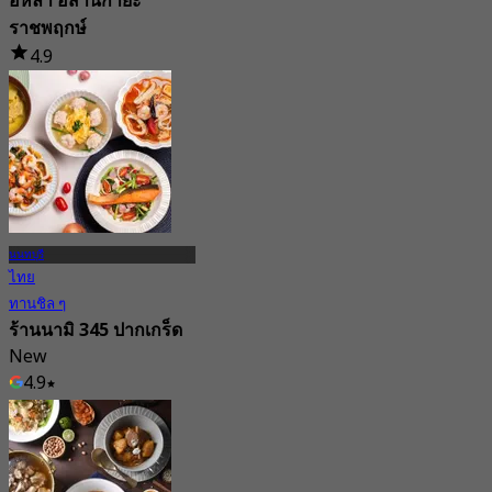
อีหล่า อีสานกายะ
ราชพฤกษ์
4.9
698 การจอง
จาก
฿ 316.66
นนทบุรี
ไทย
ทานชิล ๆ
ร้านนามิ 345 ปากเกร็ด
New
4.9
จาก
฿ 410