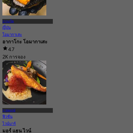
ปากเกร็ด
ญี่ปุ่น
โอมากาเสะ
อากาโกะ โอมากาเสะ
4.7
2K การจอง
จาก
฿ 2,118
ราชพฤกษ์
ฟิวชั่น
ไวน์บาร์
มอร์ แธน ไวน์