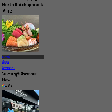
North Ratchaphruek
4.2
1 การจอง
จาก
฿ 830
นนทบุรี
ญี่ปุ่น
อิซากายะ
ไดเซน ซูชิ อิซากายะ
New
4.8
จาก
฿ 362.5