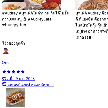
#Audrey #บุฟเฟ่ต์ในตำนาน​ กินได้ไม่อั้น
บุฟเฟ่ต์ Audrey คื
กว่า300เมนู 😋 #AudreyCafe
ดี ที่แย่งซีน คืออา
#HungryHub
ไหลบัวมันกุ้ง วุ้นเ
หมูย่าง อาหารฝรั่ง
เค้กอร่อย~
รีวิวของลูกค้า
Ont
รีวิวเมื่อ 9 พ.ย. 2025
ออเดรย์ คาเฟ่ ทองหล่อ ซ.11