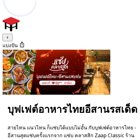
แบ่งปัน
บุฟเฟต์อาหารไทยอีสานรสเด็ด
สายไหน แนวไหน ก็แซ่บได้แบบไม่อั้น กับบุฟเฟต์อาหารไทย -
อีสานสุดแซ่บครั้งแรกจาก แซ่บ คลาสสิก Zaap Classic ร้าน