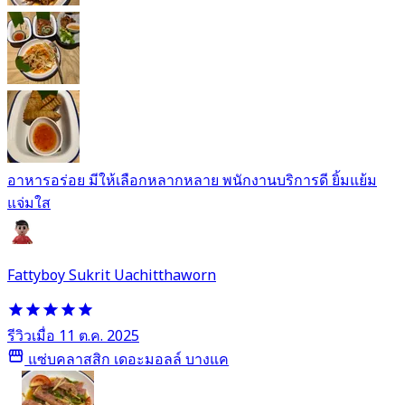
อาหารอร่อย มีให้เลือกหลากหลาย พนักงานบริการดี ยิ้มแย้ม
แจ่มใส
Fattyboy Sukrit Uachitthaworn
รีวิวเมื่อ 11 ต.ค. 2025
แซ่บคลาสสิก เดอะมอลล์ บางแค