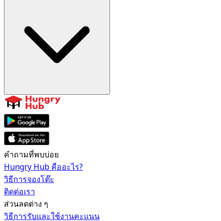
คำถามที่พบบ่อย
Hungry Hub คืออะไร?
วิธีการจองโต๊ะ
ติดต่อเรา
ส่วนลดต่าง ๆ
วิธีการรับและใช้งานคะแนน