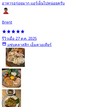
อาหารอร่อยมาก แอร์เย็นไปหน่อยครับ
Brent
รีวิวเมื่อ 27 ต.ค. 2025
แซ่บคลาสสิก เอ็มควอเทียร์