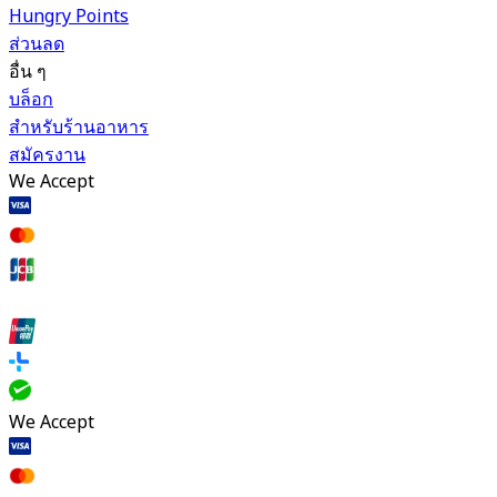
Hungry Points
ส่วนลด
อื่น ๆ
บล็อก
สำหรับร้านอาหาร
สมัครงาน
We Accept
We Accept