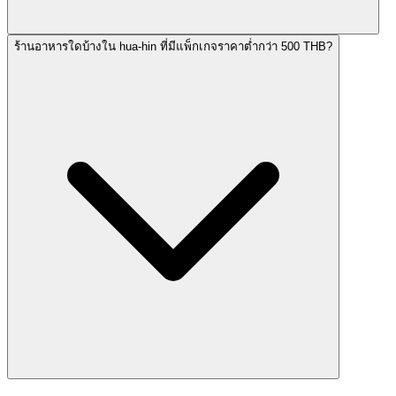
ร้านอาหารใดบ้างใน hua-hin ที่มีแพ็กเกจราคาต่ำกว่า 500 THB?