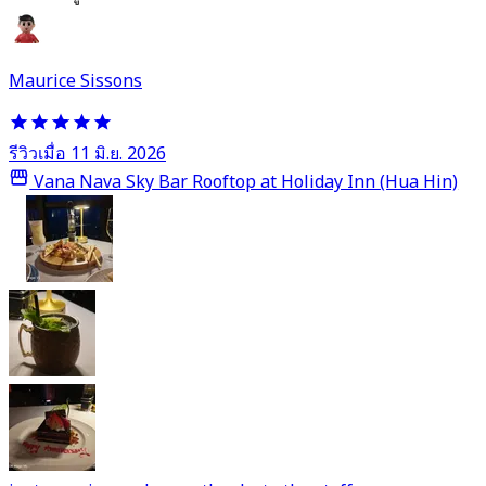
Maurice Sissons
รีวิวเมื่อ 11 มิ.ย. 2026
Vana Nava Sky Bar Rooftop at Holiday Inn (Hua Hin)