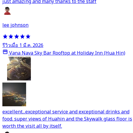
just amazing and many thanks to the staff
lee johnson
รีวิวเมื่อ 1 มี.ค. 2026
Vana Nava Sky Bar Rooftop at Holiday Inn (Hua Hin)
excellent...exceptional service and exceptional drinks and
food. super views of Huahin and the Skywalk glass floor is
worth the visit all by itself.