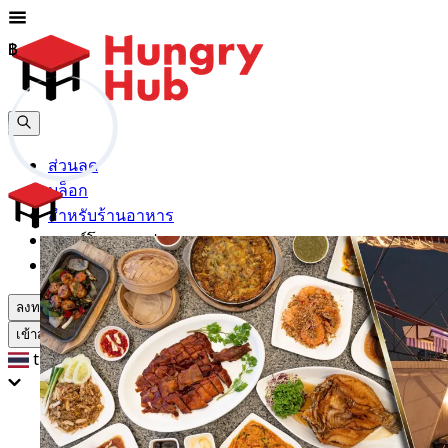
฿
฿
ส่วนลด
บล็อก
สำหรับร้านอาหาร
ดาวน์โหลดแอปฯ
ช่วยเหลือ
ลงทะเบียน
เข้าสู่ระบบ
th