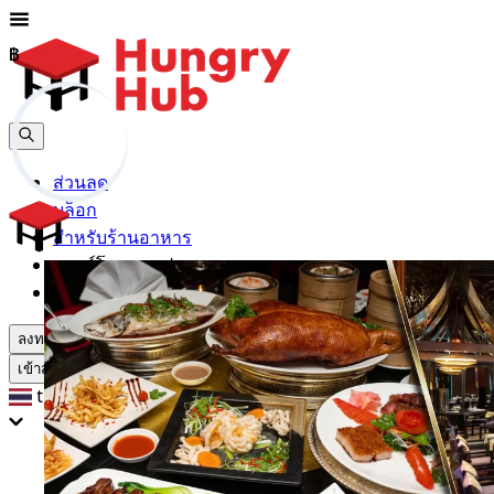
฿
฿
ส่วนลด
บล็อก
สำหรับร้านอาหาร
ดาวน์โหลดแอปฯ
ช่วยเหลือ
ลงทะเบียน
เข้าสู่ระบบ
th