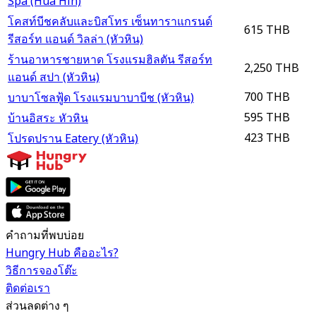
Spa (Hua Hin)
โคสท์บีชคลับและบิสโทร เซ็นทาราแกรนด์
615 THB
รีสอร์ท แอนด์ วิลล่า (หัวหิน)
ร้านอาหารชายหาด โรงแรมฮิลตัน รีสอร์ท
2,250 THB
แอนด์ สปา (หัวหิน)
700 THB
บาบาโซลฟู้ด โรงแรมบาบาบีช (หัวหิน)
595 THB
บ้านอิสระ หัวหิน
423 THB
โปรดปราน Eatery (หัวหิน)
คำถามที่พบบ่อย
Hungry Hub คืออะไร?
วิธีการจองโต๊ะ
ติดต่อเรา
ส่วนลดต่าง ๆ