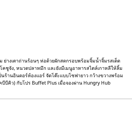
นุ่ม ย่างเตาถ่านร้อนๆ ห่อด้วยผักสดกรอบพร้อมจิ้มน้ำจิ้มรสเด็ด
กซอสโคชูจัง, หนวดปลาหมึก และยังมีเมนูอาหารสไตล์เกาหลีให้ลิ้ม
 เป็นร้านอินดอร์ห้องแอร์ จัดโต๊ะแบบโซฟายาว กว้างขวางพร้อม
เคบีบีคิว) กับโปร Buffet Plus เมื่อจองผ่าน Hungry Hub