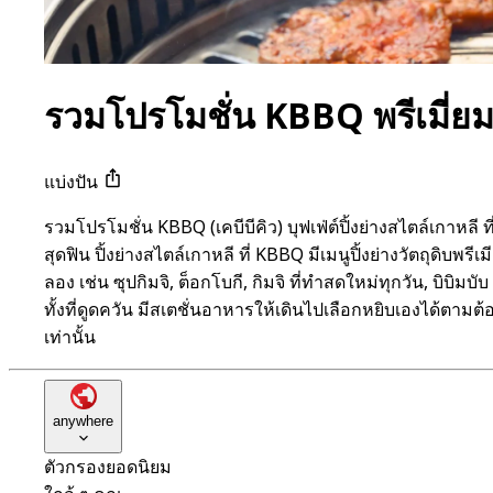
รวมโปรโมชั่น KBBQ พรีเมี่ยมบ
แบ่งปัน
รวมโปรโมชั่น KBBQ (เคบีบีคิว) บุฟเฟ่ต์ปิ้งย่างสไตล์เกาหลี ท
สุดฟิน ปิ้งย่างสไตล์เกาหลี ที่ KBBQ มีเมนูปิ้งย่างวัตถุดิบ
ลอง เช่น ซุปกิมจิ, ต็อกโบกี, กิมจิ ที่ทำสดใหม่ทุกวัน, บ
ทั้งที่ดูดควัน มีสเตชั่นอาหารให้เดินไปเลือกหยิบเองได้ตามต
เท่านั้น
anywhere
ตัวกรองยอดนิยม