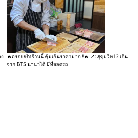
าง
🔥อร่อยจริงร้านนี้ คุ้มเกินราคามาก !!🔥 📍: สุขุมวิท13 เดิน
จาก BTS นานาได้ มีที่จอดรถ