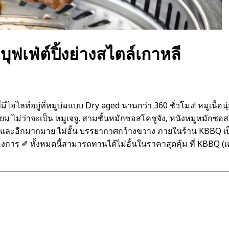
ุฟเฟ่ต์ปิ้งย่างสไตล์เกาหลี
ี่มีไฮไลท์อยู่ที่หมูบ่มแบบ Dry aged นานกว่า 360 ชั่วโมง! หมูเนื้อ
พรีเมียม ไม่ว่าจะเป็น หมูเจจู, สามชั้นหมักซอสโคชูจัง, หนังหมูหมั
ิบิมบับ และอีกมากมาย ไม่อั้น บรรยากาศกว้างขวาง ภายในร้าน KBBQ
้องการ ✐ ทั้งหมดนี้สามารถทานได้ไม่อั้นในราคาสุดคุ้ม ที่ KBBQ (